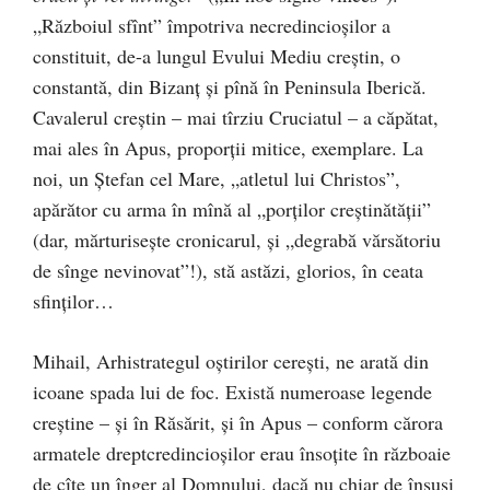
„Războiul sfînt” împotriva necredincioşilor a
constituit, de-a lungul Evului Mediu creştin, o
constantă, din Bizanţ şi pînă în Peninsula Iberică.
Cavalerul creştin – mai tîrziu Cruciatul – a căpătat,
mai ales în Apus, proporţii mitice, exemplare. La
noi, un Ştefan cel Mare, „atletul lui Christos”,
apărător cu arma în mînă al „porţilor creştinătăţii”
(dar, mărturiseşte cronicarul, şi „degrabă vărsătoriu
de sînge nevinovat”!), stă astăzi, glorios, în ceata
sfinţilor…
Mihail, Arhistrategul oştirilor cereşti, ne arată din
icoane spada lui de foc. Există numeroase legende
creştine – și în Răsărit, și în Apus – conform cărora
armatele dreptcredincioşilor erau însoţite în războaie
de cîte un înger al Domnului, dacă nu chiar de însuşi