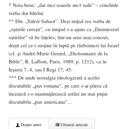
* Nota bene: „dar nici soarele nu-l vede” – conchide
vorba din bătrîni.
** Ebr. „Yahvé Sabaot”. Deşi iniţial era vorba de
„oştirile cereşti”, cu timpul s-a ajuns ca „Dumnezeul
oştirilor” să fie înţeles, într-un sens mai concret,
drept cel ce-i susţine în luptă pe războinicii lui Israel
(cf. şi André-Marie Gerard, „Dictionnaire de la
Bible”, R. Laffont, Paris, 1989, p. 1212), ca în
Ieşirea 7, 4, sau I Regi 17, 45.
*** De unde nostalgia ideologizată a acelei
discutabile „pax romana”, pe care s-ar părea că
încearcă s-o maimuţărească astăzi nu mai puţin
discutabila „pax americana”…
Despre autor
Ultimele articole