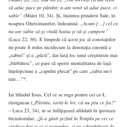
să aduc pace pe pămînt; n-am venit să aduc pace, ci
sabie”
(Matei 10, 34)
.
Şi, înaintea prinderii Sale, în
noaptea Ghetsimanilor, îndeamnă:
„Acum […] cel ce
nu are sabie să-şi vîndă haina şi să-şi cumpere”
(Luca 22, 36)
.
E limpede că acest joc al conotaţiilor
nu poate fi redus nicidecum la denotaţia curentă a
„sabiei” şi a „păcii”, dar lasă loc unui creştinism mai
„bărbătesc”, ce pare să sperie mentalitatea de laşă
înţelepciune a „capului plecat” pe care „sabia nu-l
taie…”*.
Iar blîndul Iisus, Cel ce se ruga pentru cei ce-L
răstigneau („
Părinte, iartă-le lor, că nu ştiu ce fac!
”
– Luca 23, 34), ni se înfăţişează altădată în ipostaza
biciuitorului: „
Şi-a găsit şezînd în Templu pe cei ce
vindeau boi şi oi şi porumbei, şi pe schimbătorii de