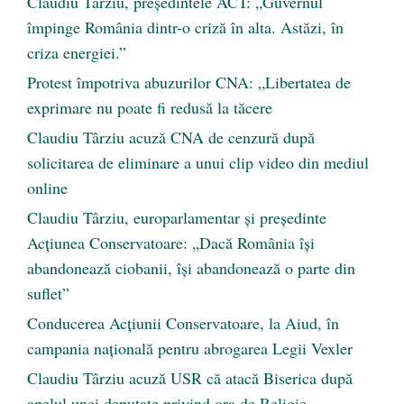
Claudiu Târziu, președintele ACT: „Guvernul
împinge România dintr-o criză în alta. Astăzi, în
criza energiei.”
Protest împotriva abuzurilor CNA: „Libertatea de
exprimare nu poate fi redusă la tăcere
Claudiu Târziu acuză CNA de cenzură după
solicitarea de eliminare a unui clip video din mediul
online
Claudiu Târziu, europarlamentar și președinte
Acțiunea Conservatoare: „Dacă România își
abandonează ciobanii, își abandonează o parte din
suflet”
Conducerea Acțiunii Conservatoare, la Aiud, în
campania națională pentru abrogarea Legii Vexler
Claudiu Târziu acuză USR că atacă Biserica după
apelul unei deputate privind ora de Religie