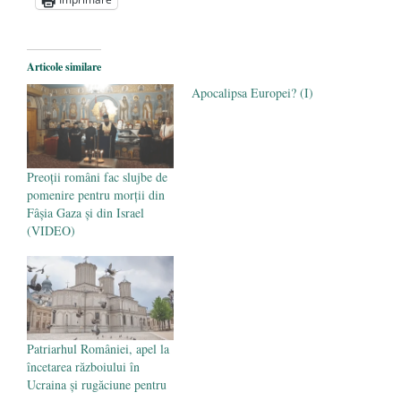
Sic credo – Francisco Franco (1892-1975)
- 25 octombrie 2019
Articole similare
Apocalipsa Europei? (I)
Preoții români fac slujbe de
pomenire pentru morții din
Fâșia Gaza și din Israel
(VIDEO)
Patriarhul României, apel la
încetarea războiului în
Ucraina şi rugăciune pentru