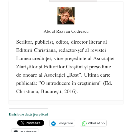
About Răzvan Codrescu
Scriitor, publicist, editor, director literar al
Editurii Christiana, redactor-şef al revistei
Lumea credinţei, vice-preşedinte al Asociaţiei
Ziariştilor şi Editorilor Creştini şi preşedinte
de onoare al Asociaţiei „Rost”. Ultima carte
publicată: ”O introducere în creștinism” (Ed.
Christiana, Bucureşti, 2016).
DANA KONYA-PETRIȘOR, ÎNTRU
Distribuie dacă ți-a plăcut
VEȘNICĂ POMENIRE
- 17 martie 2021
Telegram
WhatsApp
ÎNĂLȚATU-S-A!
- 28 mai 2020
Imprimare