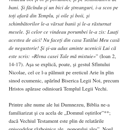
bani. Şi făcîndu-şi un bici de ştreanguri, i-a scos pe
toţi afară din Templu, şi oile şi boii, şi
schimbătorilor le-a vărsat banii şi le-a răsturnat
mesele. Şi celor ce vindeau porumbei le-a zis: Luaţi
acestea de aici! Nu faceţi din casa Tatălui Meu casă
de negustorie! Şi şi-au adus aminte ucenicii Lui că
este scris: «Rîvna casei Tale mă mistuie»
” (Ioan 2,
14-17). Aşa se explică, poate, şi gestul Sfîntului
Nicolae, cel ce l-a pălmuit pe ereticul Arie în plin
sinod ecumenic, apărînd Biserica Legii Noi, precum
Hristos apărase odinioară Templul Legii Vechi.
Printre alte nume ale lui Dumnezeu, Biblia ne-a
familiarizat şi cu acela de „Domnul oştirilor”**;
dacă Vechiul Testament este plin de relatările
episoadelor războinice ale „poporului ales”, Noul