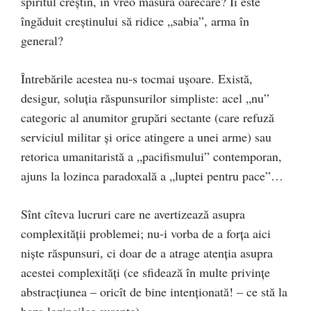
spiritul creştin, în vreo măsură oarecare? Îi este
îngăduit creştinului să ridice „sabia”, arma în
general?
Întrebările acestea nu-s tocmai uşoare. Există,
desigur, soluţia răspunsurilor simpliste: acel „nu”
categoric al anumitor grupări sectante (care refuză
serviciul militar şi orice atingere a unei arme) sau
retorica umanitaristă a „pacifismului” contemporan,
ajuns la lozinca paradoxală a „luptei pentru pace”…
Sînt cîteva lucruri care ne avertizează asupra
complexităţii problemei; nu-i vorba de a forţa aici
nişte răspunsuri, ci doar de a atrage atenţia asupra
acestei complexităţi (ce sfidează în multe privinţe
abstracţiunea – oricît de bine intenţionată! – ce stă la