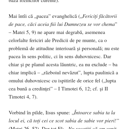
baza lozincilor curente).
Mai întîi că „pacea” evanghelică („
Fericiţi făcătorii
de pace, căci aceia fiii lui Dumnezeu se vor chema
”
– Matei 5, 9) ne apare mai degrabă, asemenea
celorlalte fericiri ale Predicii de pe munte, ca o
problemă de atitudine interioară şi personală; nu este
pacea în sens politic, ci în sens duhovnicesc. Dar
chiar şi pe planul acesta lăuntric, ea nu exclude – ba
chiar implică – „războiul nevăzut”, lupta paulinică a
omului duhovnicesc cu ispitirile de orice fel („lupta
cea bună a credinţei” – I Timotei 6, 12; cf. şi II
Timotei 4, 7).
Vorbind în pilde, Iisus spune: „
Întoarce sabia ta la
locul ei, că toţi cei ce scot sabia de sabie vor pieri!”
(Matei 26, 52)
.
Dar tot El:
„Nu socotiţi că am venit