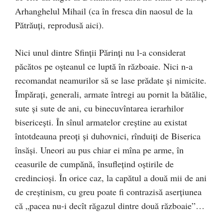
Arhanghelul Mihail (ca în fresca din naosul de la
Pătrăuţi, reprodusă aici).
Nici unul dintre Sfinţii Părinţi nu l-a considerat
păcătos pe oşteanul ce luptă în războaie. Nici n-a
recomandat neamurilor să se lase prădate şi nimicite.
Împăraţi, generali, armate întregi au pornit la bătălie,
sute şi sute de ani, cu binecuvîntarea ierarhilor
bisericeşti. În sînul armatelor creştine au existat
întotdeauna preoţi şi duhovnici, rînduiţi de Biserica
însăşi. Uneori au pus chiar ei mîna pe arme, în
ceasurile de cumpănă, însufleţind oştirile de
credincioşi. În orice caz, la capătul a două mii de ani
de creştinism, cu greu poate fi contrazisă aserţiunea
că „pacea nu-i decît răgazul dintre două războaie”…