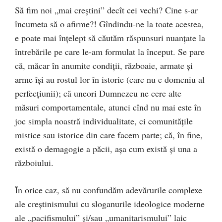
Să fim noi „mai creştini” decît cei vechi? Cine s-ar
încumeta să o afirme?! Gîndindu-ne la toate acestea,
e poate mai înţelept să căutăm răspunsuri nuanţate la
întrebările pe care le-am formulat la început. Se pare
că, măcar în anumite condiţii, războaie, armate şi
arme îşi au rostul lor în istorie (care nu e domeniu al
perfecţiunii); că uneori Dumnezeu ne cere alte
măsuri comportamentale, atunci cînd nu mai este în
joc simpla noastră individualitate, ci comunităţile
mistice sau istorice din care facem parte; că, în fine,
există o demagogie a păcii, aşa cum există şi una a
războiului.
În orice caz, să nu confundăm adevărurile complexe
ale creştinismului cu sloganurile ideologice moderne
ale „pacifismului” şi/sau „umanitarismului” laic