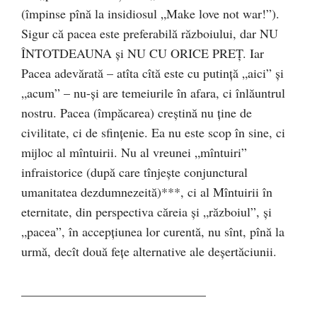
(împinse pînă la insidiosul „Make love not war!”).
Sigur că pacea este preferabilă războiului, dar NU
ÎNTOTDEAUNA şi NU CU ORICE PREȚ. Iar
Pacea adevărată – atîta cîtă este cu putinţă „aici” şi
„acum” – nu-şi are temeiurile în afara, ci înlăuntrul
nostru. Pacea (împăcarea) creştină nu ţine de
civilitate, ci de sfinţenie. Ea nu este scop în sine, ci
mijloc al mîntuirii. Nu al vreunei „mîntuiri”
infraistorice (după care tînjeşte conjunctural
umanitatea dezdumnezeită)***, ci al Mîntuirii în
eternitate, din perspectiva căreia şi „războiul”, şi
„pacea”, în accepţiunea lor curentă, nu sînt, pînă la
urmă, decît două feţe alternative ale deşertăciunii.
_____________________________