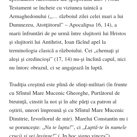
Testament se încheie cu viziunea tainică a
Armaghedonului („… războiul zilei celei mari a lui
Dumnezeu, Atotţiitorul” – Apocalipsa 16, 14), a
marii înfruntări de pe urmă între slujitorii lui Hristos
şi slujitorii lui Antihrist, Ioan făcînd apel la
terminologia clasică a războiului. Cei „chemaţi şi
aleşi şi credincioşi” (17, 14) nu-şi înclină capul, nici
nu întorc obrazul, ci se angajează în luptă.
Tradiţia creştină este plină de sfinţi-militari (în frunte
cu Sfîntul Mare Mucenic Gheorghe, Purtătorul de
biruinţă, cinstit la noi şi în alte părţi ca patron al
oştirii, uneori împreună şi cu Sfîntul Mare Mucenic
Dimitrie, Izvorîtorul de mir). Marelui Constantin nu i
se porunceşte: „
Nu te lupta!
”, ci „
Luptă-te în numele
crucii şi vei învinge!
” („In hoc signo vinces”).