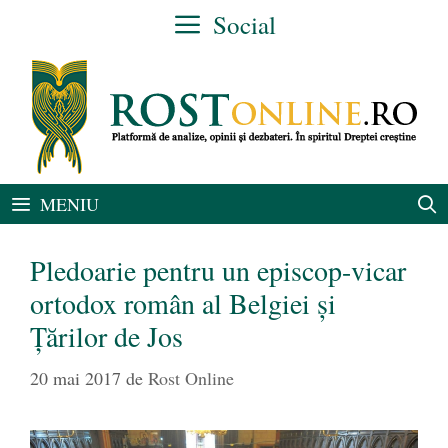
Sari
Social
la
conținut
MENIU
Pledoarie pentru un episcop-vicar
ortodox român al Belgiei și
Țărilor de Jos
20 mai 2017
de
Rost Online