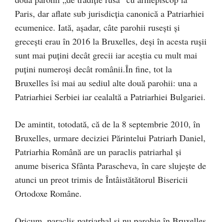
Paris, dar aflate sub jurisdicția canonică a Patriarhiei
ecumenice. Iată, așadar, câte parohii rusești și
grecești erau în 2016 la Bruxelles, deși în acesta rușii
sunt mai puțini decât grecii iar aceștia cu mult mai
puțini numeroși decât românii.În fine, tot la
Bruxelles îsi mai au sediul alte două parohii: una a
Patriarhiei Serbiei iar cealaltă a Patriarhiei Bulgariei.
De amintit, totodată, că de la 8 septembrie 2010, în
Bruxelles, urmare deciziei Părintelui Patriarh Daniel,
Patriarhia Română are un paraclis patriarhal și
anume biserica Sfânta Parascheva, în care slujește de
atunci un preot trimis de Întâistătătorul Bisericii
Ortodoxe Române.
Oricum, paraclis patriarhal și nu parohie în Bruxelles