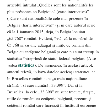
articolul întitulat „Quelles sont les nationalités les
plus présentes en Belgique? (carte interactive)”
(„Care sunt naționalitățile cele mai prezente în
Belgia? (hartă interactivă)”) și în care autorul scrie
că la 1 ianuarie 2015, deja, în Belgia locuiau
„65.768” români. Evident, însă, că la numărul de
65.768 se cuvine adăugat și miile de români din
Belgia cu cetățenie belgiană și care nu sunt trecuți în
statistica întreprinsă de statul federal belgian. (A se
statistica
vedea
). De asemenea, în același articol,
autorul relevă, în baza datelor aceleași statistici, că
în Bruxelles românii sunt „a treia naționalitate
străină”, și care numără „33.399”. Dar și la
Bruxelles, la cele „33.399” nu sunt trecute, firește,
miile de români cu cetățenie belgiană, precum și
cetățenii români care lucrează în instituții europene