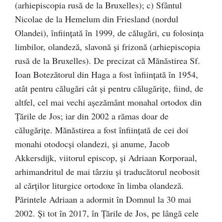
(arhiepiscopia rusă de la Bruxelles); c) Sfântul
Nicolae de la Hemelum din Friesland (nordul
Olandei), înființată în 1999, de călugări, cu folosința
limbilor, olandeză, slavonă și frizonă (arhiepiscopia
rusă de la Bruxelles). De precizat că Mănăstirea Sf.
Ioan Botezătorul din Haga a fost înființată în 1954,
atât pentru călugări cât și pentru călugărițe, fiind, de
altfel, cel mai vechi așezământ monahal ortodox din
Țările de Jos; iar din 2002 a rămas doar de
călugărițe. Mănăstirea a fost înființată de cei doi
monahi otodocși olandezi, și anume, Jacob
Akkersdijk, viitorul episcop, și Adriaan Korporaal,
arhimandritul de mai târziu și traducătorul neobosit
al cărților liturgice ortodoxe în limba olandeză.
Părintele Adriaan a adormit în Domnul la 30 mai
2002. Și tot în 2017, în Țările de Jos, pe lângă cele