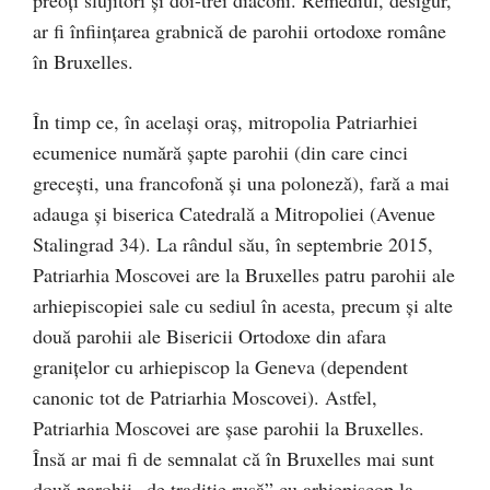
ar fi înființarea grabnică de parohii ortodoxe române
în Bruxelles.
În timp ce, în același oraș, mitropolia Patriarhiei
ecumenice numără șapte parohii (din care cinci
grecești, una francofonă și una poloneză), fară a mai
adauga şi biserica Catedrală a Mitropoliei (Avenue
Stalingrad 34). La rândul său, în septembrie 2015,
Patriarhia Moscovei are la Bruxelles patru parohii ale
arhiepiscopiei sale cu sediul în acesta, precum și alte
două parohii ale Bisericii Ortodoxe din afara
granițelor cu arhiepiscop la Geneva (dependent
canonic tot de Patriarhia Moscovei). Astfel,
Patriarhia Moscovei are șase parohii la Bruxelles.
Însă ar mai fi de semnalat că în Bruxelles mai sunt
două parohii „de tradiție rusă” cu arhiepiscop la