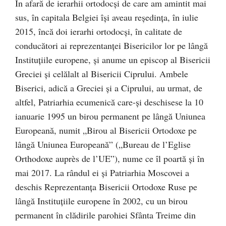
În afară de ierarhii ortodocși de care am amintit mai
sus, în capitala Belgiei își aveau reședința, în iulie
2015, încă doi ierarhi ortodocși, în calitate de
conducători ai reprezentanței Bisericilor lor pe lângă
Instituțiile europene, și anume un episcop al Bisericii
Greciei și celălalt al Bisericii Ciprului. Ambele
Biserici, adică a Greciei și a Ciprului, au urmat, de
altfel, Patriarhia ecumenică care-și deschisese la 10
ianuarie 1995 un birou permanent pe lângă Uniunea
Europeană, numit „Birou al Bisericii Ortodoxe pe
lângă Uniunea Europeană” („Bureau de l’Eglise
Orthodoxe auprès de l’UE”), nume ce îl poartă și în
mai 2017. La rândul ei și Patriarhia Moscovei a
deschis Reprezentanța Bisericii Ortodoxe Ruse pe
lângă Instituțiile europene în 2002, cu un birou
permanent în clădirile parohiei Sfânta Treime din