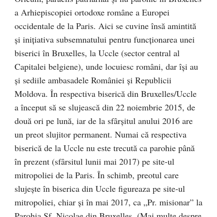
a Arhiepiscopiei ortodoxe române a Europei
occidentale de la Paris. Aici se cuvine însă amintită
și inițiativa subsemnatului pentru funcționarea unei
biserici în Bruxelles, la Uccle (sector central al
Capitalei belgiene), unde locuiesc români, dar își au
și sediile ambasadele României și Republicii
Moldova. În respectiva biserică din Bruxelles/Uccle
a început să se slujească din 22 noiembrie 2015, de
două ori pe lună, iar de la sfârșitul anului 2016 are
un preot slujitor permanent. Numai că respectiva
biserică de la Uccle nu este trecută ca parohie până
în prezent (sfârsitul lunii mai 2017) pe site-ul
mitropoliei de la Paris. În schimb, preotul care
slujește în biserica din Uccle figureaza pe site-ul
mitropoliei, chiar și în mai 2017, ca „Pr. misionar” la
Parohia Sf. Nicolae din Bruxelles. (Mai multe despre