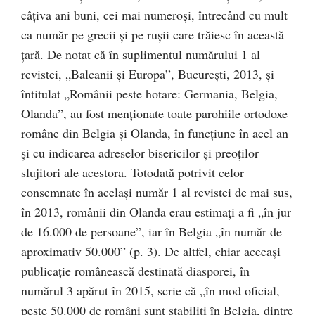
câțiva ani buni, cei mai numeroși, întrecând cu mult
ca număr pe grecii și pe rușii care trăiesc în această
țară. De notat că în suplimentul numărului 1 al
revistei, „Balcanii și Europa”, București, 2013, și
întitulat „Românii peste hotare: Germania, Belgia,
Olanda”, au fost menționate toate parohiile ortodoxe
române din Belgia și Olanda, în funcțiune în acel an
și cu indicarea adreselor bisericilor și preoților
slujitori ale acestora. Totodată potrivit celor
consemnate în același număr 1 al revistei de mai sus,
în 2013, românii din Olanda erau estimați a fi „în jur
de 16.000 de persoane”, iar în Belgia „în număr de
aproximativ 50.000” (p. 3). De altfel, chiar aceeași
publicație românească destinată diasporei, în
numărul 3 apărut în 2015, scrie că „în mod oficial,
peste 50.000 de români sunt stabiliți în Belgia, dintre