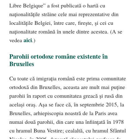
Libre Belgique” a fost publicată o hartă cu
naţionalităţile străine cele mai reprezentative din
localităţile Belgiei, între care, fireşte, şi cei cu
naţionalitate română în unele dintre acestea. (A se
aici
vedea
.)
Parohii ortodoxe române existente în
Bruxelles
Cu toate că imigrația română este prima comunitate
ortodoxă din Bruxelles, aceasta are mult mai puține
parohii în raport cu comunitatea greacă și rusă din
același oraș. Așa se face că, în septembrie 2015, la
Bruxelles, arhiepiscopia noastră de la Paris avea
numai două parohii, din care una înființată în 1978
cu hramul Buna Vestire; cealaltă, cu hramul Sfântul
Nicolae, în 2006, datorată răposatului profesor de