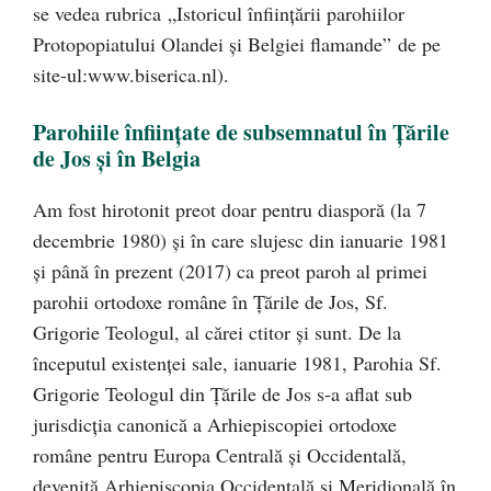
se vedea rubrica „Istoricul înființării parohiilor
Protopopiatului Olandei și Belgiei flamande” de pe
site-ul:www.biserica.nl).
Parohiile înființate de subsemnatul în Țările
de Jos și în Belgia
Am fost hirotonit preot doar pentru diasporă (la 7
decembrie 1980) și în care slujesc din ianuarie 1981
și până în prezent (2017) ca preot paroh al primei
parohii ortodoxe române în Țările de Jos, Sf.
Grigorie Teologul, al cărei ctitor și sunt. De la
începutul existenței sale, ianuarie 1981, Parohia Sf.
Grigorie Teologul din Țările de Jos s-a aflat sub
jurisdicția canonică a Arhiepiscopiei ortodoxe
române pentru Europa Centrală și Occidentală,
devenită Arhiepiscopia Occidentală și Meridională în