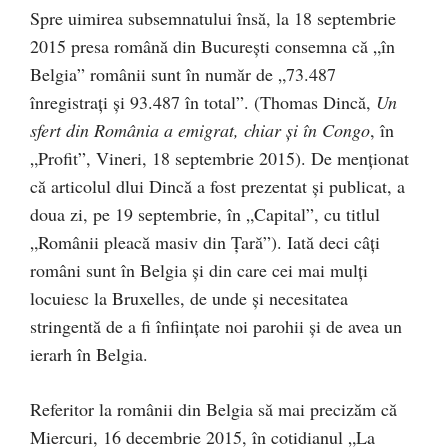
Spre uimirea subsemnatului însă, la 18 septembrie
2015 presa română din București consemna că „în
Belgia” românii sunt în număr de „73.487
înregistrați și 93.487 în total”. (Thomas Dincă,
Un
sfert din România a emigrat, chiar și în Congo
, în
„Profit”, Vineri, 18 septembrie 2015). De menționat
că articolul dlui Dincă a fost prezentat și publicat, a
doua zi, pe 19 septembrie, în „Capital”, cu titlul
„Românii pleacă masiv din Țară”). Iată deci câți
români sunt în Belgia și din care cei mai mulți
locuiesc la Bruxelles, de unde și necesitatea
stringentă de a fi înființate noi parohii și de avea un
ierarh în Belgia.
Referitor la românii din Belgia să mai precizăm că
Miercuri, 16 decembrie 2015, în cotidianul „La