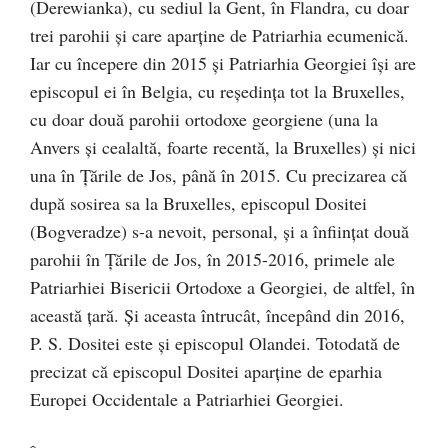
(Derewianka), cu sediul la Gent, în Flandra, cu doar
trei parohii și care aparține de Patriarhia ecumenică.
Iar cu începere din 2015 și Patriarhia Georgiei își are
episcopul ei în Belgia, cu reședința tot la Bruxelles,
cu doar două parohii ortodoxe georgiene (una la
Anvers și cealaltă, foarte recentă, la Bruxelles) și nici
una în Țările de Jos, până în 2015. Cu precizarea că
după sosirea sa la Bruxelles, episcopul Dositei
(Bogveradze) s-a nevoit, personal, și a înființat două
parohii în Țările de Jos, în 2015-2016, primele ale
Patriarhiei Bisericii Ortodoxe a Georgiei, de altfel, în
această țară. Și aceasta întrucât, începând din 2016,
P. S. Dositei este și episcopul Olandei. Totodată de
precizat că episcopul Dositei aparține de eparhia
Europei Occidentale a Patriarhiei Georgiei.