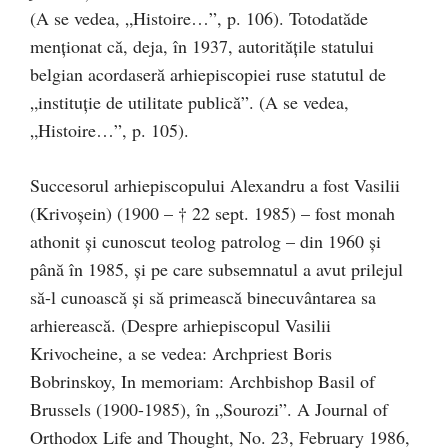
(A se vedea, „Histoire…”, p. 106). Totodatăde
menționat că, deja, în 1937, autoritățile statului
belgian acordaseră arhiepiscopiei ruse statutul de
„instituție de utilitate publică”. (A se vedea,
„Histoire…”, p. 105).
Succesorul arhiepiscopului Alexandru a fost Vasilii
(Krivoșein) (1900 – † 22 sept. 1985) – fost monah
athonit și cunoscut teolog patrolog – din 1960 și
până în 1985, și pe care subsemnatul a avut prilejul
să-l cunoască și să primească binecuvântarea sa
arhierească. (Despre arhiepiscopul Vasilii
Krivocheine, a se vedea: Archpriest Boris
Bobrinskoy, In memoriam: Archbishop Basil of
Brussels (1900-1985), în „Sourozi”. A Journal of
Orthodox Life and Thought, No. 23, February 1986,