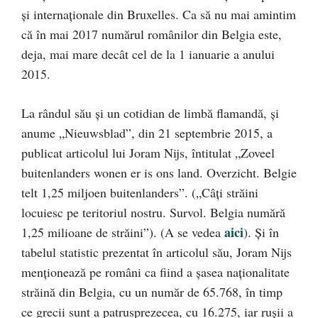
și internaționale din Bruxelles. Ca să nu mai amintim
că în mai 2017 numărul românilor din Belgia este,
deja, mai mare decât cel de la 1 ianuarie a anului
2015.
La rândul său și un cotidian de limbă flamandă, și
anume „Nieuwsblad”, din 21 septembrie 2015, a
publicat articolul lui Joram Nijs, întitulat „Zoveel
buitenlanders wonen er is ons land. Overzicht. Belgie
telt 1,25 miljoen buitenlanders”. („Câți străini
locuiesc pe teritoriul nostru. Survol. Belgia numără
aici
1,25 milioane de străini”). (A se vedea
). Și în
tabelul statistic prezentat în articolul său, Joram Nijs
menționează pe români ca fiind a șasea naționalitate
străină din Belgia, cu un număr de 65.768, în timp
ce grecii sunt a patrusprezecea, cu 16.275, iar rușii a