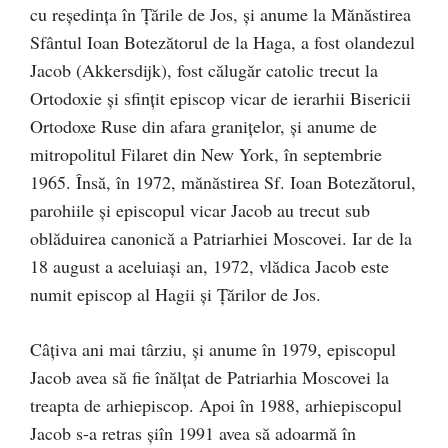
cu reședința în Țările de Jos, și anume la Mănăstirea
Sfântul Ioan Botezătorul de la Haga, a fost olandezul
Jacob (Akkersdijk), fost călugăr catolic trecut la
Ortodoxie și sfințit episcop vicar de ierarhii Bisericii
Ortodoxe Ruse din afara granițelor, și anume de
mitropolitul Filaret din New York, în septembrie
1965. Însă, în 1972, mănăstirea Sf. Ioan Botezătorul,
parohiile și episcopul vicar Jacob au trecut sub
oblăduirea canonică a Patriarhiei Moscovei. Iar de la
18 august a aceluiași an, 1972, vlădica Jacob este
numit episcop al Hagii și Țărilor de Jos.
Câțiva ani mai târziu, și anume în 1979, episcopul
Jacob avea să fie înălțat de Patriarhia Moscovei la
treapta de arhiepiscop. Apoi în 1988, arhiepiscopul
Jacob s-a retras șiîn 1991 avea să adoarmă în