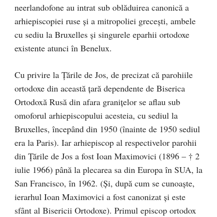
neerlandofone au intrat sub oblăduirea canonică a
arhiepiscopiei ruse și a mitropoliei grecești, ambele
cu sediu la Bruxelles și singurele eparhii ortodoxe
existente atunci în Benelux.
Cu privire la Țările de Jos, de precizat că parohiile
ortodoxe din această țară dependente de Biserica
Ortodoxă Rusă din afara granițelor se aflau sub
omoforul arhiepiscopului acesteia, cu sediul la
Bruxelles, începând din 1950 (înainte de 1950 sediul
era la Paris). Iar arhiepiscop al respectivelor parohii
din Țările de Jos a fost Ioan Maximovici (1896 – † 2
iulie 1966) până la plecarea sa din Europa în SUA, la
San Francisco, în 1962. (Și, după cum se cunoaște,
ierarhul Ioan Maximovici a fost canonizat și este
sfânt al Bisericii Ortodoxe). Primul episcop ortodox