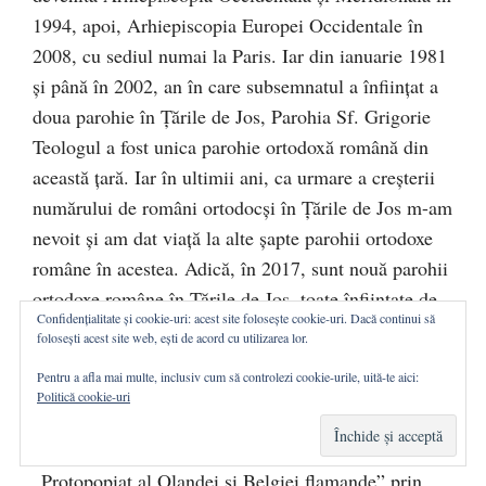
1994, apoi, Arhiepiscopia Europei Occidentale în
2008, cu sediul numai la Paris. Iar din ianuarie 1981
și până în 2002, an în care subsemnatul a înființat a
doua parohie în Țările de Jos, Parohia Sf. Grigorie
Teologul a fost unica parohie ortodoxă română din
această țară. Iar în ultimii ani, ca urmare a creșterii
numărului de români ortodocși în Țările de Jos m-am
nevoit și am dat viață la alte șapte parohii ortodoxe
române în acestea. Adică, în 2017, sunt nouă parohii
ortodoxe române în Țările de Jos, toate înființate de
Confidențialitate și cookie-uri: acest site folosește cookie-uri. Dacă continui să
subsemnatul și recunoscute, ultimile opt, de ierarhul
folosești acest site web, ești de acord cu utilizarea lor.
eparhiot din timpul înființării acelora, adică, Î. P. S.
Pentru a afla mai multe, inclusiv cum să controlezi cookie-urile, uită-te aici:
Iosif. Cu precizarea că, exceptând parohia Sf.
Politică cookie-uri
Grigorie Teologul, toate celelalte opt parohii le-am
înființat în calitate de protopop al nou înființatului
„Protopopiat al Olandei și Belgiei flamande” prin