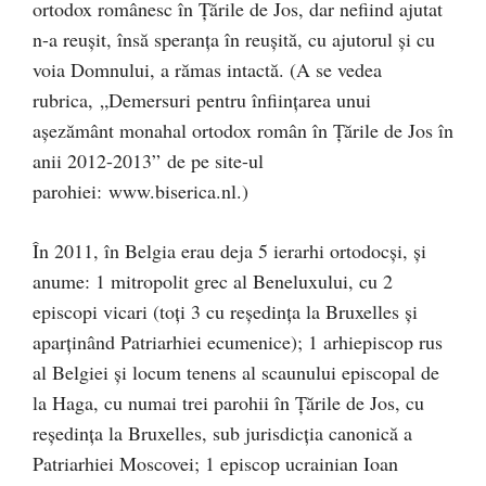
ortodox românesc în Țările de Jos, dar nefiind ajutat
n-a reușit, însă speranța în reușită, cu ajutorul și cu
voia Domnului, a rămas intactă. (A se vedea
rubrica, „Demersuri pentru înființarea unui
așezământ monahal ortodox român în Țările de Jos în
anii 2012-2013” de pe site-ul
parohiei: www.biserica.nl.)
În 2011, în Belgia erau deja 5 ierarhi ortodocși, și
anume: 1 mitropolit grec al Beneluxului, cu 2
episcopi vicari (toți 3 cu reședința la Bruxelles și
aparținând Patriarhiei ecumenice); 1 arhiepiscop rus
al Belgiei și locum tenens al scaunului episcopal de
la Haga, cu numai trei parohii în Țările de Jos, cu
reședința la Bruxelles, sub jurisdicția canonică a
Patriarhiei Moscovei; 1 episcop ucrainian Ioan