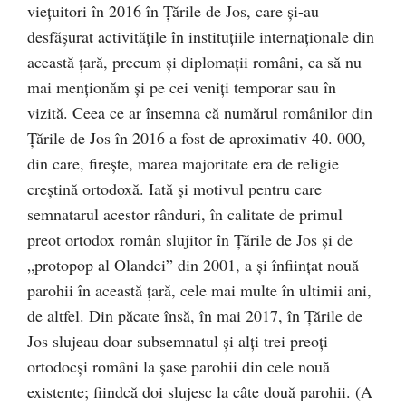
viețuitori în 2016 în Țările de Jos, care și-au
desfășurat activitățile în instituțiile internaționale din
această țară, precum și diplomații români, ca să nu
mai menționăm și pe cei veniți temporar sau în
vizită. Ceea ce ar însemna că numărul românilor din
Țările de Jos în 2016 a fost de aproximativ 40. 000,
din care, firește, marea majoritate era de religie
creștină ortodoxă. Iată și motivul pentru care
semnatarul acestor rânduri, în calitate de primul
preot ortodox român slujitor în Țările de Jos și de
„protopop al Olandei” din 2001, a și înființat nouă
parohii în această țară, cele mai multe în ultimii ani,
de altfel. Din păcate însă, în mai 2017, în Țările de
Jos slujeau doar subsemnatul și alți trei preoți
ortodocși români la șase parohii din cele nouă
existente; fiindcă doi slujesc la câte două parohii. (A