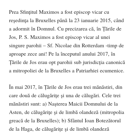
Prea Sfințitul Maximos a fost episcop vicar cu
reședința la Bruxelles până la 23 ianuarie 2015, când
a adormit în Domnul. Cu precizarea că, în Țările de
Jos, P. S. Maximos a fost episcop vicar al unei
singure parohii – Sf. Nicolae din Rotterdam -timp de
aproape zece ani! Pe la începutul anului 2017, în
Țările de Jos erau opt parohii sub jurisdicția canonică
a mitropoliei de la Bruxelles a Patriarhiei ecumenice.
În mai 2017, în Țările de Jos erau trei mănăstiri, din
care două de călugărițe și una de călugări. Cele trei
mănăstiri sunt: a) Nașterea Maicii Domnului de la
Asten, de călugărițe și de limbă olandeză (mitropolia
greacă de la Bruxelles); b) Sfântul Ioan Botezătorul
de la Haga, de călugărițe și de limbă olandeză