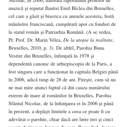
muzică și reputat flautist Emil Bîclea din Bruxelles,
cel care a găsit și biserica cu anexele acesteia, fostă
mănăstire franciscană, cumpărată apoi cu fonduri de
la statul român și Patriarhia Română. (A se vedea,
Pr. Prof. Dr. Marin Velea,
De la utopie la realitate
,
Bruxelles, 2010, p. 3). De altfel, Parohia Buna
Vestire din Bruxelles, înființată în 1978 și
dependentă canonic de arhiepiscopia de la Paris, a
fost singura care a funcționat în capitala Belgiei până
în 2006, adică timp de 28 de ani. Firește, cum să nu
ne mai mire atunci faptul că din cauza numărului
extrem de mare al românilor în Bruxelles, Parohia
Sfântul Nicolae, de la înființarea ei în 2006 și până
în prezent, a depășit limitele a ceea ce poate fi cu
adevărat o parohie, chiar dacă are între trei și cinci
preoți slujitori și doi-trei diaconi. Remediul, desigur,