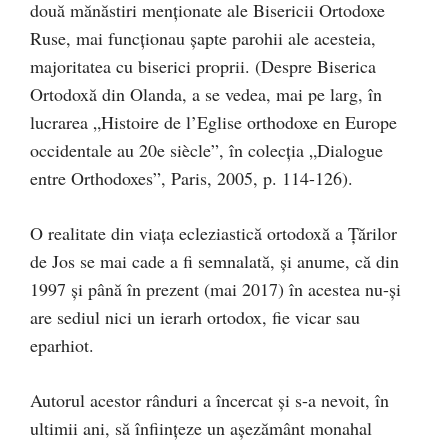
două mănăstiri menționate ale Bisericii Ortodoxe
Ruse, mai funcționau șapte parohii ale acesteia,
majoritatea cu biserici proprii. (Despre Biserica
Ortodoxă din Olanda, a se vedea, mai pe larg, în
lucrarea „Histoire de l’Eglise orthodoxe en Europe
occidentale au 20e siècle”, în colecția „Dialogue
entre Orthodoxes”, Paris, 2005, p. 114-126).
O realitate din viața ecleziastică ortodoxă a Țărilor
de Jos se mai cade a fi semnalată, și anume, că din
1997 și până în prezent (mai 2017) în acestea nu-și
are sediul nici un ierarh ortodox, fie vicar sau
eparhiot.
Autorul acestor rânduri a încercat și s-a nevoit, în
ultimii ani, să înființeze un așezământ monahal