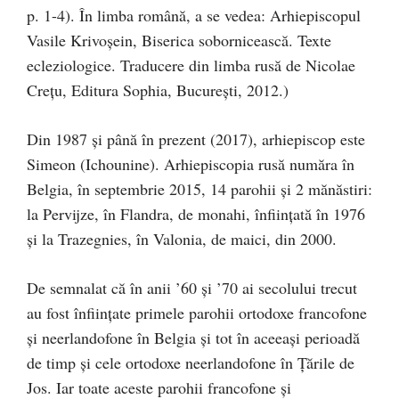
p. 1-4). În limba română, a se vedea: Arhiepiscopul
Vasile Krivoșein, Biserica sobornicească. Texte
ecleziologice. Traducere din limba rusă de Nicolae
Crețu, Editura Sophia, București, 2012.)
Din 1987 și până în prezent (2017), arhiepiscop este
Simeon (Ichounine). Arhiepiscopia rusă număra în
Belgia, în septembrie 2015, 14 parohii și 2 mănăstiri:
la Pervijze, în Flandra, de monahi, înființată în 1976
și la Trazegnies, în Valonia, de maici, din 2000.
De semnalat că în anii ’60 și ’70 ai secolului trecut
au fost înființate primele parohii ortodoxe francofone
și neerlandofone în Belgia și tot în aceeași perioadă
de timp și cele ortodoxe neerlandofone în Țările de
Jos. Iar toate aceste parohii francofone și