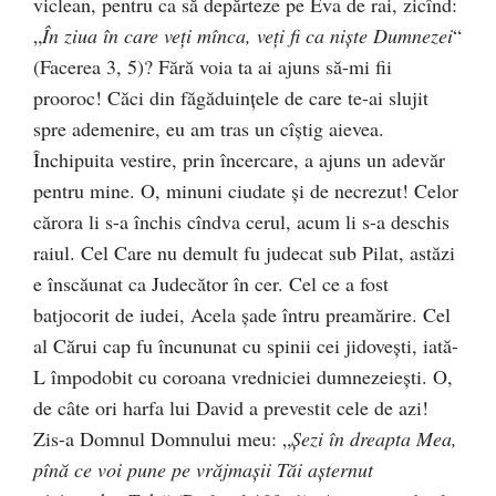
viclean, pentru ca să depărteze pe Eva de rai, zicînd:
„
În ziua în care veţi mînca, veţi fi ca nişte Dumnezei
“
(Facerea 3, 5)? Fără voia ta ai ajuns să-mi fii
prooroc! Căci din făgăduinţele de care te-ai slujit
spre ademenire, eu am tras un cîştig aievea.
Închipuita vestire, prin încercare, a ajuns un adevăr
pentru mine. O, minuni ciudate şi de necrezut! Celor
cărora li s-a închis cîndva cerul, acum li s-a deschis
raiul. Cel Care nu demult fu judecat sub Pilat, astăzi
e înscăunat ca Judecător în cer. Cel ce a fost
batjocorit de iudei, Acela şade întru preamărire. Cel
al Cărui cap fu încununat cu spinii cei jidoveşti, iată-
L împodobit cu coroana vredniciei dumnezeieşti. O,
de câte ori harfa lui David a prevestit cele de azi!
Zis-a Domnul Domnului meu: „
Şezi în dreapta Mea,
pînă ce voi pune pe vrăjmaşii Tăi aşternut