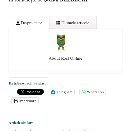
Despre autor
Ultimele articole
About Rost Online
Dezvăluiri cutremurătoare despre
Distribuie dacă ți-a plăcut
președintele Ucrainei, Volodymyr
Telegram
WhatsApp
Zelensky
- 13 mai 2026
Imprimare
Statul care servește Națiunea
- 21 aprilie
2026
Legea Vexler produce efecte. Bustul
Articole similare
poetului Octavian Goga, înlăturat din Iași