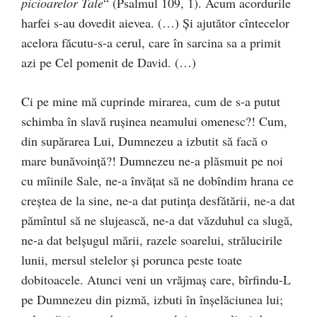
picioarelor Tale
“ (Psalmul 109, 1). Acum acordurile
harfei s-au dovedit aievea. (…) Şi ajutător cîntecelor
acelora făcutu-s-a cerul, care în sarcina sa a primit
azi pe Cel pomenit de David. (…)
Ci pe mine mă cuprinde mirarea, cum de s-a putut
schimba în slavă ruşinea neamului omenesc?! Cum,
din supărarea Lui, Dumnezeu a izbutit să facă o
mare bunăvoinţă?! Dumnezeu ne-a plăsmuit pe noi
cu mîinile Sale, ne-a învăţat să ne dobîndim hrana ce
creştea de la sine, ne-a dat putinţa desfătării, ne-a dat
pămîntul să ne slujească, ne-a dat văzduhul ca slugă,
ne-a dat belşugul mării, razele soarelui, strălucirile
lunii, mersul stelelor şi porunca peste toate
dobitoacele. Atunci veni un vrăjmaş care, bîrfindu-L
pe Dumnezeu din pizmă, izbuti în înşelăciunea lui;