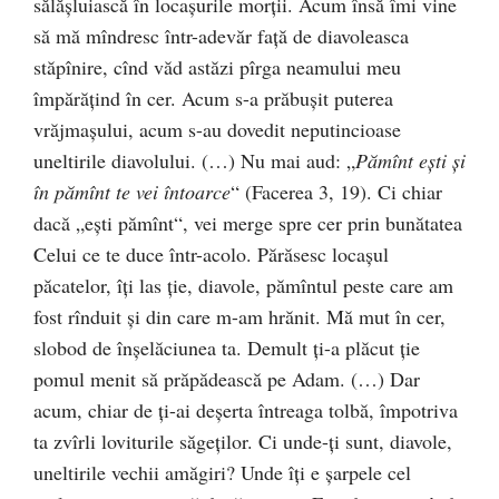
sălăşluiască în locaşurile morţii. Acum însă îmi vine
să mă mîndresc într-adevăr faţă de diavoleasca
stăpînire, cînd văd astăzi pîrga neamului meu
împărăţind în cer. Acum s-a prăbuşit puterea
vrăjmaşului, acum s-au dovedit neputincioase
uneltirile diavolului. (…) Nu mai aud: „
Pămînt eşti şi
în pămînt te vei întoarce
“ (Facerea 3, 19). Ci chiar
dacă „eşti pămînt“, vei merge spre cer prin bunătatea
Celui ce te duce într-acolo. Părăsesc locaşul
păcatelor, îţi las ţie, diavole, pămîntul peste care am
fost rînduit şi din care m-am hrănit. Mă mut în cer,
slobod de înşelăciunea ta. Demult ţi-a plăcut ţie
pomul menit să prăpădească pe Adam. (…) Dar
acum, chiar de ţi-ai deşerta întreaga tolbă, împotriva
ta zvîrli loviturile săgeţilor. Ci unde-ţi sunt, diavole,
uneltirile vechii amăgiri? Unde îţi e şarpele cel