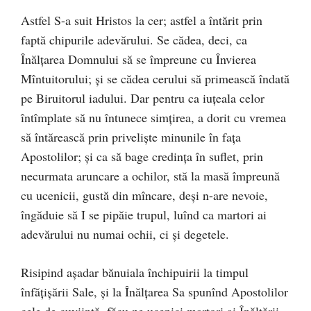
Astfel S-a suit Hristos la cer; astfel a întărit prin
faptă chipurile adevărului. Se cădea, deci, ca
Înălţarea Domnului să se împreune cu Învierea
Mîntuitorului; şi se cădea cerului să primească îndată
pe Biruitorul iadului. Dar pentru ca iuţeala celor
întîmplate să nu întunece simţirea, a dorit cu vremea
să întărească prin privelişte minunile în faţa
Apostolilor; şi ca să bage credinţa în suflet, prin
necurmata aruncare a ochilor, stă la masă împreună
cu ucenicii, gustă din mîncare, deşi n-are nevoie,
îngăduie să I se pipăie trupul, luînd ca martori ai
adevărului nu numai ochii, ci şi degetele.
Risipind aşadar bănuiala închipuirii la timpul
înfăţişării Sale, şi la Înălţarea Sa spunînd Apostolilor
cele de cuviinţă, făcu pe ucenici martori ai Înălţării