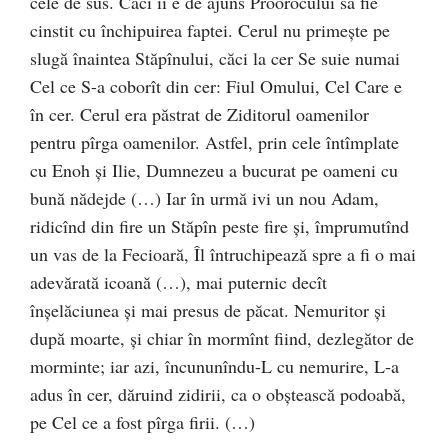
cele de sus. Căci îi e de ajuns Proorocului să fie
cinstit cu închipuirea faptei. Cerul nu primeşte pe
slugă înaintea Stăpînului, căci la cer Se suie numai
Cel ce S-a coborît din cer: Fiul Omului, Cel Care e
în cer. Cerul era păstrat de Ziditorul oamenilor
pentru pîrga oamenilor. Astfel, prin cele întîmplate
cu Enoh şi Ilie, Dumnezeu a bucurat pe oameni cu
bună nădejde (…) Iar în urmă ivi un nou Adam,
ridicînd din fire un Stăpîn peste fire şi, împrumutînd
un vas de la Fecioară, Îl întruchipează spre a fi o mai
adevărată icoană (…), mai puternic decît
înşelăciunea şi mai presus de păcat. Nemuritor şi
după moarte, şi chiar în mormînt fiind, dezlegător de
morminte; iar azi, încununîndu-L cu nemurire, L-a
adus în cer, dăruind zidirii, ca o obştească podoabă,
pe Cel ce a fost pîrga firii. (…)