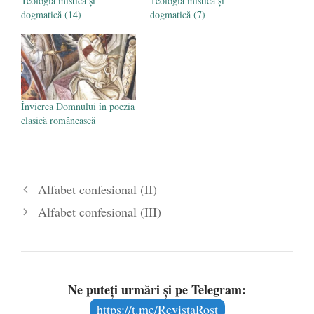
Teologia mistică și
Teologia mistică și
- 16 aprilie 2026
dogmatică (14)
dogmatică (7)
Învierea Domnului în poezia
clasică românească
Alfabet confesional (II)
Alfabet confesional (III)
Ne puteți urmări și pe Telegram:
https://t.me/RevistaRost