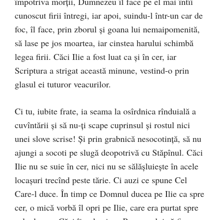
împotriva morţii, Dumnezeu îl face pe el mai întîi
cunoscut firii întregi, iar apoi, suindu-l într-un car de
foc, îl face, prin zborul şi goana lui nemaipomenită,
să lase pe jos moartea, iar cinstea harului schimbă
legea firii. Căci Ilie a fost luat ca şi în cer, iar
Scriptura a strigat această minune, vestind-o prin
glasul ei tuturor veacurilor.
Ci tu, iubite frate, ia seama la osîrdnica rînduială a
cuvîntării şi să nu-ţi scape cuprinsul şi rostul nici
unei slove scrise! Şi prin grabnică nesocotinţă, să nu
ajungi a socoti pe slugă deopotrivă cu Stăpînul. Căci
Ilie nu se suie în cer, nici nu se sălăşluieşte în acele
locaşuri trecînd peste tărie. Ci auzi ce spune Cel
Care-l duce. În timp ce Domnul ducea pe Ilie ca spre
cer, o mică vorbă îl opri pe Ilie, care era purtat spre