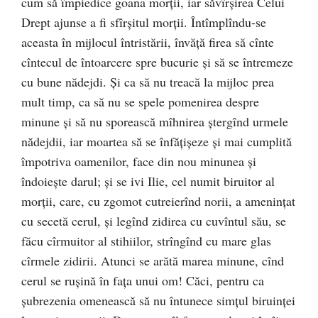
cum să împiedice goana morţii, iar săvîrşirea Celui
Drept ajunse a fi sfîrşitul morţii. Întîmplîndu-se
aceasta în mijlocul întristării, învăţă firea să cînte
cîntecul de întoarcere spre bucurie şi să se întremeze
cu bune nădejdi. Şi ca să nu treacă la mijloc prea
mult timp, ca să nu se spele pomenirea despre
minune şi să nu sporească mîhnirea ştergînd urmele
nădejdii, iar moartea să se înfăţişeze şi mai cumplită
împotriva oamenilor, face din nou minunea şi
îndoieşte darul; şi se ivi Ilie, cel numit biruitor al
morţii, care, cu zgomot cutreierînd norii, a ameninţat
cu secetă cerul, şi legînd zidirea cu cuvîntul său, se
făcu cîrmuitor al stihiilor, strîngînd cu mare glas
cîrmele zidirii. Atunci se arătă marea minune, cînd
cerul se ruşină în faţa unui om! Căci, pentru ca
şubrezenia omenească să nu întunece simţul biruinţei