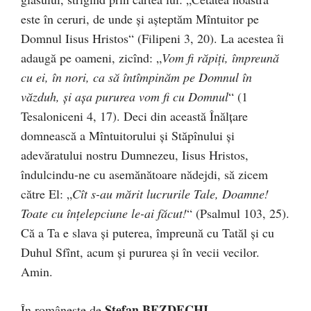
este în ceruri, de unde şi aşteptăm Mîntuitor pe
Domnul Iisus Hristos“ (Filipeni 3, 20). La acestea îi
adaugă pe oameni, zicînd: „
Vom fi răpiţi, împreună
cu ei, în nori, ca să întîmpinăm pe Domnul în
văzduh, şi aşa pururea vom fi cu Domnul
“ (1
Tesaloniceni 4, 17). Deci din această Înălţare
domnească a Mîntuitorului şi Stăpînului şi
adevăratului nostru Dumnezeu, Iisus Hristos,
îndulcindu-ne cu asemănătoare nădejdi, să zicem
către El: „
Cît s-au mărit lucrurile Tale, Doamne!
Toate cu înţelepciune le-ai făcut!
“ (Psalmul 103, 25).
Că a Ta e slava şi puterea, împreună cu Tatăl şi cu
Duhul Sfînt, acum şi pururea şi în vecii vecilor.
Amin.
Ştefan BEZDECHI
În româneşte de