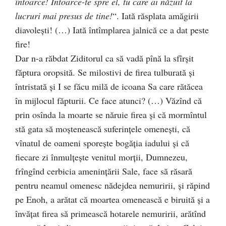
întoarce! Întoarce-te spre el, tu care ai năzuit la
lucruri mai presus de tine!
“. Iată răsplata amăgirii
diavoleşti! (…) Iată întîmplarea jalnică ce a dat peste
fire!
Dar n-a răbdat Ziditorul ca să vadă pînă la sfîrşit
făptura oropsită. Se milostivi de firea tulburată şi
întristată şi I se făcu milă de icoana Sa care rătăcea
în mijlocul făpturii. Ce face atunci? (…) Văzînd că
prin osînda la moarte se năruie firea şi că mormîntul
stă gata să moştenească suferinţele omeneşti, că
vînatul de oameni sporeşte bogăţia iadului şi că
fiecare zi înmulţeşte venitul morţii, Dumnezeu,
frîngînd cerbicia ameninţării Sale, face să răsară
pentru neamul omenesc nădejdea nemuririi, şi răpind
pe Enoh, a arătat că moartea omenească e biruită şi a
învăţat firea să primească hotarele nemuririi, arătînd