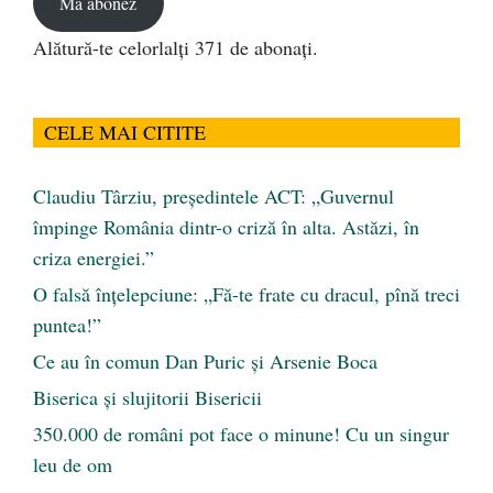
Mă abonez
Alătură-te celorlalți 371 de abonați.
CELE MAI CITITE
Claudiu Târziu, președintele ACT: „Guvernul
împinge România dintr-o criză în alta. Astăzi, în
criza energiei.”
O falsă înțelepciune: „Fă-te frate cu dracul, pînă treci
puntea!”
Ce au în comun Dan Puric şi Arsenie Boca
Biserica și slujitorii Bisericii
350.000 de români pot face o minune! Cu un singur
leu de om