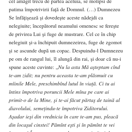
cel amăgit trecu de partea aceluia, se molipsi de
patima împotrivirii faţă de Domnul. (…) Dumnezeu
Se înfăţişează şi dovedeşte aceste nădejdi ca
nelegiuite; începătorul neamului omenesc se fereşte
de privirea Lui şi fuge de mustrare. Cel ce în chip
nelegiuit şi-a închipuit dumnezeirea, fuge de zgomot
şi se ascunde după un copac. Despuindu-l Dumnezeu
pe om de rangul lui, îl alungă din rai, şi doar că nu-i
spune aceste cuvinte: „
Nu la asta Mă aşteptam cînd
te-am zidit; nu pentru aceasta te-am plăsmuit cu
mîinile Mele, preschimbînd lutul în viaţă. Ci tu ai
întins împotriva poruncii Mele mîna pe care ai
primit-o de la Mine, şi te-ai făcut părtaş de taină al
diavolului, semeţindu-te împotriva Ziditorului.
Aşadar ieşi din vrednicia în care te-am pus, pleacă
din locaşul cinstei! Pămînt eşti şi în pămînt te vei