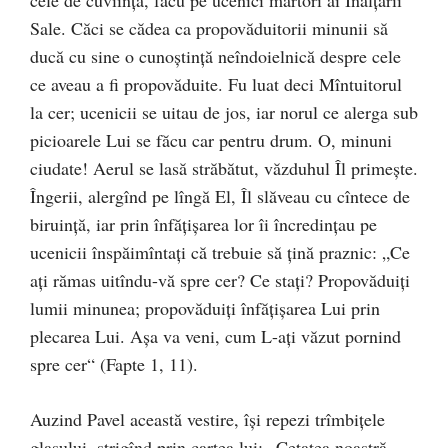
Sale. Căci se cădea ca propovăduitorii minunii să
ducă cu sine o cunoştinţă neîndoielnică despre cele
ce aveau a fi propovăduite. Fu luat deci Mîntuitorul
la cer; ucenicii se uitau de jos, iar norul ce alerga sub
picioarele Lui se făcu car pentru drum. O, minuni
ciudate! Aerul se lasă străbătut, văzduhul Îl primeşte.
Îngerii, alergînd pe lîngă El, Îl slăveau cu cîntece de
biruinţă, iar prin înfăţişarea lor îi încredinţau pe
ucenicii înspăimîntaţi că trebuie să ţină praznic: „Ce
aţi rămas uitîndu-vă spre cer? Ce staţi? Propovăduiţi
lumii minunea; propovăduiţi înfăţişarea Lui prin
plecarea Lui. Aşa va veni, cum L-aţi văzut pornind
spre cer“ (Fapte 1, 11).
Auzind Pavel această vestire, îşi repezi trîmbiţele
glasului, strigînd prin cartea lui: „Cetatea noastră