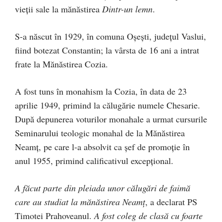
vieții sale la mănăstirea
Dintr-un lemn
.
S-a născut în 1929, în comuna Oşeşti, judeţul Vaslui,
fiind botezat Constantin; la vârsta de 16 ani a intrat
frate la Mănăstirea Cozia.
A fost tuns în monahism la Cozia, în data de 23
aprilie 1949, primind la călugărie numele Chesarie.
După depunerea voturilor monahale a urmat cursurile
Seminarului teologic monahal de la Mănăstirea
Neamţ, pe care l-a absolvit ca şef de promoţie în
anul 1955, primind calificativul excepţional.
A făcut parte din pleiada unor călugări de faimă
care au studiat la mănăstirea Neamț
, a declarat PS
Timotei Prahoveanul.
A fost coleg de clasă cu foarte