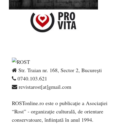
Str. Traian nr. 168, Sector 2, București
0740.103.621
revistarost[at]gmail.com
ROSTonline.ro este o publicaţie a Asociaţiei
“Rost” - organizaţie culturală, de orientare
conservatoare, înfiinţată în anul 1994.