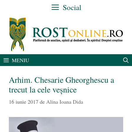
Sari
Social
la
conținut
MENIU
Arhim. Chesarie Gheorghescu a
trecut la cele veșnice
16 iunie 2017
de
Alina Ioana Dida