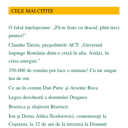
CELE MAI CITITE
O falsă înțelepciune: „Fă-te frate cu dracul, pînă treci
puntea!”
Claudiu Târziu, președintele ACT: „Guvernul
împinge România dintr-o criză în alta. Astăzi, în
criza energiei.”
350.000 de români pot face o minune! Cu un singur
leu de om
Ce au în comun Dan Puric şi Arsenie Boca
Legea deocheată a domnului Dragnea
Biserica și slujitorii Bisericii
Ion și Doina Aldea-Teodorovici, comemorați la
Coșereni, la 32 de ani de la trecerea la Domnul