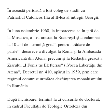
În această perioadă a fost coleg de studii cu
Patriarhul Catolicos Ilia al II-lea al întregii Georgii.
În luna noiembrie 1960, la întoarcerea sa în ţară de
la Moscova, a fost arestat la Bucureşti şi condamnat
la 10 ani de „temniţă grea“, pentru „trădare de
patrie“, deoarece a divulgat la Roma şi la Ambasada
Americană din Atena, precum şi la Redacţia greacă a
Ziarului „I Fonis tis Elefterias“ („Vocea Libertăţii din
Atena“) Decretul nr. 410, apărut în 1959, prin care
regimul comunist urmărea desfiinţarea monahismului
în România.
După închisoare, termină la zi cursurile de doctorat,
în cadrul Facultăţii de Teologie Ortodoxă din