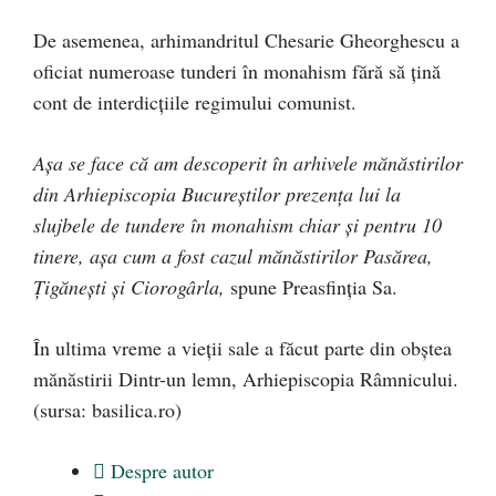
De asemenea, arhimandritul Chesarie Gheorghescu a
oficiat numeroase tunderi în monahism fără să țină
cont de interdicțiile regimului comunist.
Așa se face că am descoperit în arhivele mănăstirilor
din Arhiepiscopia Bucureștilor prezența lui la
slujbele de tundere în monahism chiar și pentru 10
tinere, așa cum a fost cazul mănăstirilor Pasărea,
Țigănești și Ciorogârla,
spune Preasfinția Sa.
În ultima vreme a vieții sale a făcut parte din obștea
mănăstirii Dintr-un lemn, Arhiepiscopia Râmnicului.
(sursa: basilica.ro)
Despre autor