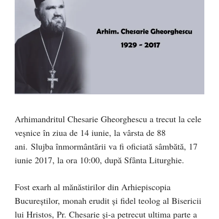
Arhimandritul Chesarie Gheorghescu a trecut la cele
veșnice în ziua de 14 iunie, la vârsta de 88
ani. Slujba înmormântării va fi oficiată sâmbătă, 17
iunie 2017, la ora 10:00, după Sfânta Liturghie.
Fost exarh al mănăstirilor din Arhiepiscopia
Bucureștilor, monah erudit și fidel teolog al Bisericii
lui Hristos, Pr. Chesarie și-a petrecut ultima parte a