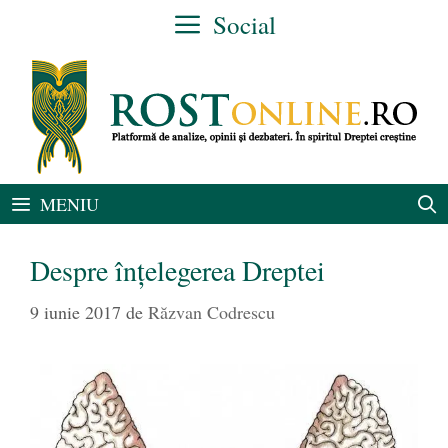
Sari
Social
la
conținut
MENIU
Despre înțelegerea Dreptei
9 iunie 2017
de
Răzvan Codrescu