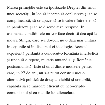
Marea primejdie este ca ipostazele Dreptei din sînul
unei societăţi, în loc să încerce să conlucreze şi să se
complinească, să se apuce să se încaiere între ele, să
se paralizeze şi să se discrediteze reciproc. În
asemenea condiţii, ele nu vor face decît să dea apă la
moara Stîngii, care s-a dovedit nu o dată mai unitară
în acţiunile şi în discursul ei ideologic. Această
experienţă perdantă a cunoscut-o România interbelică
şi tinde să o repete, mutatis mutandis, şi România
postcomunistă. Este şi unul dintre motivele pentru
care, în 27 de ani, nu s-a putut construi nici o
alternativă politică de dreapta viabilă şi credibilă,
capabilă să se măsoare eficient cu neo-/cripto-
comunismul şi cu mafiile lui clientelare.