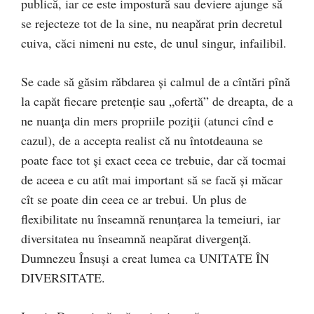
publică, iar ce este impostură sau deviere ajunge să
se rejecteze tot de la sine, nu neapărat prin decretul
cuiva, căci nimeni nu este, de unul singur, infailibil.
Se cade să găsim răbdarea şi calmul de a cîntări pînă
la capăt fiecare pretenţie sau „ofertă” de dreapta, de a
ne nuanţa din mers propriile poziţii (atunci cînd e
cazul), de a accepta realist că nu întotdeauna se
poate face tot şi exact ceea ce trebuie, dar că tocmai
de aceea e cu atît mai important să se facă şi măcar
cît se poate din ceea ce ar trebui. Un plus de
flexibilitate nu înseamnă renunţarea la temeiuri, iar
diversitatea nu înseamnă neapărat divergenţă.
Dumnezeu Însuşi a creat lumea ca UNITATE ÎN
DIVERSITATE.