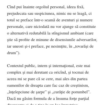
Cînd pui înainte orgoliul personal, ideea fixă,
prejudecata sau suspiciunea, nimic nu se leagă, ci
totul se preface într-o seamă de aventuri şi numere
personale, care niciodată nu vor ajunge să constituie
o alternativă redutabilă la stîngismul ambiant (care
ştie să profite de minune de disensiunile adversarilor,
iar uneori şi-i preface, pe nesimţite, în „tovarăşi de
drum”).
Contextul public, intern şi internaţional, este mai
complex şi mai derutant ca oricînd, şi tocmai de
aceea mi se pare că se cere, mai ales din partea
oamenilor de dreapta care fac caz de creştinism,
„înţelepciune de şarpe” şi „curăţie de porumbel”.
Dacă nu găsim formula de a însuma forţe parţial
divergente şi de a ţine la un loc împotriva