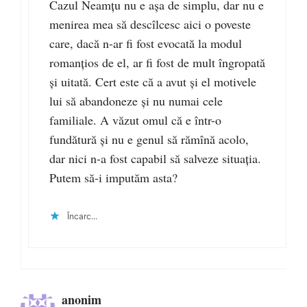
Cazul Neamțu nu e așa de simplu, dar nu e
menirea mea să descîlcesc aici o poveste
care, dacă n-ar fi fost evocată la modul
romanțios de el, ar fi fost de mult îngropată
și uitată. Cert este că a avut și el motivele
lui să abandoneze și nu numai cele
familiale. A văzut omul că e într-o
fundătură și nu e genul să rămînă acolo,
dar nici n-a fost capabil să salveze situația.
Putem să-i imputăm asta?
Încarc...
anonim