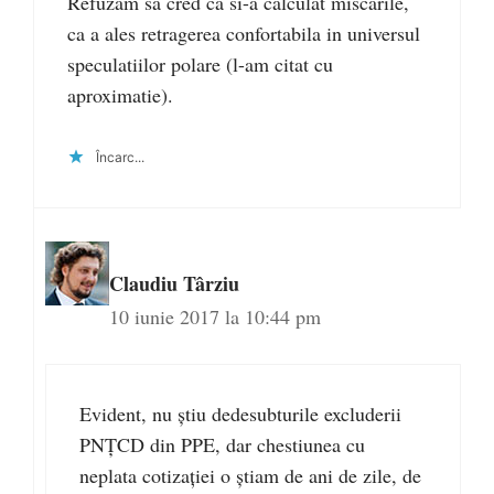
Refuzam sa cred ca si-a calculat miscarile,
ca a ales retragerea confortabila in universul
speculatiilor polare (l-am citat cu
aproximatie).
Încarc...
Claudiu Târziu
10 iunie 2017 la 10:44 pm
Evident, nu știu dedesubturile excluderii
PNȚCD din PPE, dar chestiunea cu
neplata cotizației o știam de ani de zile, de