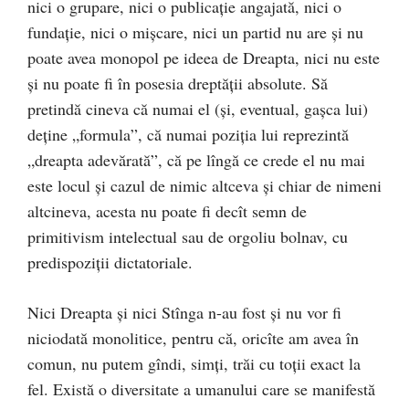
nici o grupare, nici o publicaţie angajată, nici o
fundaţie, nici o mişcare, nici un partid nu are şi nu
poate avea monopol pe ideea de Dreapta, nici nu este
şi nu poate fi în posesia dreptăţii absolute. Să
pretindă cineva că numai el (şi, eventual, gaşca lui)
deţine „formula”, că numai poziţia lui reprezintă
„dreapta adevărată”, că pe lîngă ce crede el nu mai
este locul şi cazul de nimic altceva şi chiar de nimeni
altcineva, acesta nu poate fi decît semn de
primitivism intelectual sau de orgoliu bolnav, cu
predispoziţii dictatoriale.
Nici Dreapta şi nici Stînga n-au fost şi nu vor fi
niciodată monolitice, pentru că, oricîte am avea în
comun, nu putem gîndi, simţi, trăi cu toţii exact la
fel. Există o diversitate a umanului care se manifestă