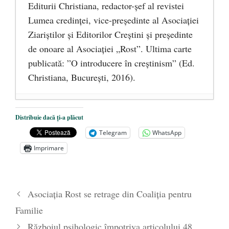
Editurii Christiana, redactor-şef al revistei
Lumea credinţei, vice-preşedinte al Asociaţiei
Ziariştilor şi Editorilor Creştini şi preşedinte
de onoare al Asociaţiei „Rost”. Ultima carte
publicată: ”O introducere în creștinism” (Ed.
Christiana, Bucureşti, 2016).
DANA KONYA-PETRIȘOR, ÎNTRU
Distribuie dacă ți-a plăcut
VEȘNICĂ POMENIRE
- 17 martie 2021
Telegram
WhatsApp
ÎNĂLȚATU-S-A!
- 28 mai 2020
Imprimare
Sic credo – Francisco Franco (1892-1975)
- 25 octombrie 2019
Asociația Rost se retrage din Coaliția pentru
Familie
Războiul psihologic împotriva articolului 48