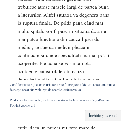
trebuiesc atrase masele largi de partea buna
a lucrurilor. Altfel situatia va degenera pana
la ruptura finala. De pilda pana când mai
multe spitale vor fi puse in situatia de a nu
mai putea functiona din cauza lipsei de
medici, se stie ca medicii pleaca in
continuare si unele specialitati nu mai pot fi
acoperite. Fie pana se vor intampla
accidente catastrofale din cauza
deprofesionalizarii, a faptului ca nu mai
Confidențialitate și cookie-uri: acest site folosește cookie-uri. Dacă continui să
exista specialistii de care este nevoie. E
folosești acest site web, ești de acord cu utilizarea lor.
posibil, deasemenea, ca inconstienta
Pentru a afla mai multe, inclusiv cum să controlezi cookie-urile, uită-te aici:
politrucilor sa provoace valuri de plecari
Politică cookie-uri
masive din tara, in fapt nici nu e nevoie de
plecari masive fiindca totul e pe muchie de
cutit, daca un numar nu prea mare de