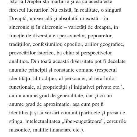
Istoria Dreptei stă mărturie şi ea că acesta este
firescul lucrurilor. Nu există, în realitate, o singură
Dreaptă, universală şi absolută, ci există – în
sincronie şi în diacronie – varietăţi de dreapta, în
funcţie de diversitatea persoanelor, popoarelor,
tradiţiilor, confesiunilor, epocilor, ariilor geografice,
provocărilor istorice, ba chiar şi perspectivelor
analitice. Din toată această diversitate pot fi decelate
anumite principii şi constante comune (respectul
identităţii, al tradiţiei, al persoanei, al ierarhiilor
funcţionale, al proprietăţii şi iniţiativei private etc.),
cu un anume grad de generalitate, dar şi cu un
anume grad de aproximaţie, aşa cum pot fi
identificaţi şi adversari comuni (partidele şi presa de
stînga, intelectualitatea „liber-cugetătoare”, cercurile
masonice, mafiile financiare etc.).