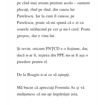
pe cînd mai aveam prieteni acolo – oameni
plecați, rînd pe rînd, din cauza lui
Pavelescu. Iar la cum îl cunosc pe
Pavelescu, poate să-mi spună că e zi cu
soarele strălucind pe cer și nu-l cred. Poate
greșesc, dar e vina lui.
Și revin: oricum PNȚCD e o ficțiune, dar,
dacă n-ar fi, ieșirea din PPE nu-ar fi așa o
pierdere pentru el.
De la Boagiu n-ai ce să aștepți.
Mă bucur că apreciați Formula As și vă
mulțumesc că mi-ați împărtășit asta.