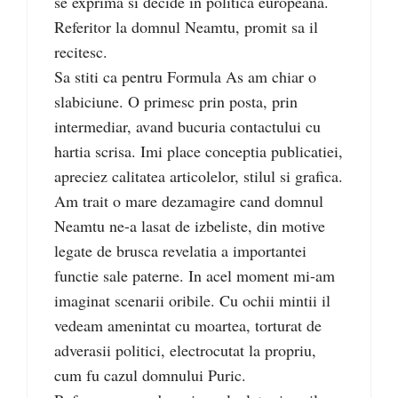
se exprima si decide in politica europeana.
Referitor la domnul Neamtu, promit sa il
recitesc.
Sa stiti ca pentru Formula As am chiar o
slabiciune. O primesc prin posta, prin
intermediar, avand bucuria contactului cu
hartia scrisa. Imi place conceptia publicatiei,
apreciez calitatea articolelor, stilul si grafica.
Am trait o mare dezamagire cand domnul
Neamtu ne-a lasat de izbeliste, din motive
legate de brusca revelatia a importantei
functie sale paterne. In acel moment mi-am
imaginat scenarii oribile. Cu ochii mintii il
vedeam amenintat cu moartea, torturat de
adverasii politici, electrocutat la propriu,
cum fu cazul domnului Puric.