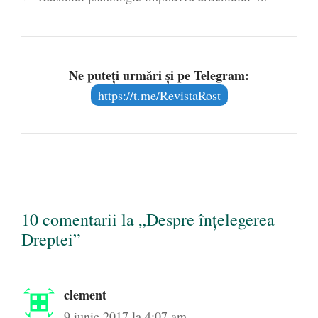
Ne puteți urmări și pe Telegram:
https://t.me/RevistaRost
10 comentarii la „Despre înțelegerea
Dreptei”
clement
9 iunie 2017 la 4:07 am