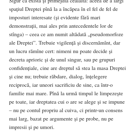
Sigur că există şi primejdia cealaltă: aceea de a lărgi
spaţiul Dreptei pînă la a încăpea în el fel de fel de
imposturi interesate (şi evidente fără mari
demonstraţii, mai ales prin antecedentele lor de
stînga) – ceea ce am numit altădată „pseudomorfoze
ale Dreptei”. Trebuie vigilenţă şi discernămînt, dar
un lucru rămîne cert: nimeni nu poate decide şi
decreta aprioric şi de unul singur, sau pe grupuri
confidenţiale, cine are dreptul să stea la masa Dreptei
şi cine nu; trebuie răbdare, dialog, înţelegere
reciprocă, iar uneori sacrificiu de sine, ca într-o
familie mai mare. Pînă la urmă timpul le limpezeşte
pe toate, iar dreptatea cui o are se alege şi se impune
– nu pe contul propriu al cuiva, ci printr-un consens
mai larg, bazat pe argumente şi pe probe, nu pe
impresii şi pe umori.