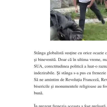
Stânga globalistă susține cu orice ocazie c
și binevenită. Doar că în ultima vreme, m
SUA, corectitudinea politică a luat-o razna
indezirabile. Și stânga s-a pus cu frenezie
Să ne amintim de Revoluția Franceză, Rev
bisericile și monumentele religioase au f
bună.
În prezent frenezia aceasta a fost preluată