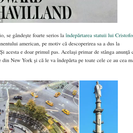
o, se gândește foarte serios la
îndepărtarea statuii lui Cristofo
tinentului american, pe motiv că descoperirea sa a dus la
Și acesta e doar primul pas. Același primar de stânga anunță 
e din New York și că le va îndepărta pe toate cele ce au cea m