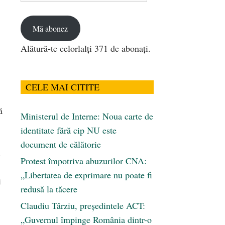
email
Mă abonez
Alătură-te celorlalți 371 de abonați.
CELE MAI CITITE
ă
Ministerul de Interne: Noua carte de
identitate fără cip NU este
document de călătorie
.
Protest împotriva abuzurilor CNA:
„Libertatea de exprimare nu poate fi
i
redusă la tăcere
Claudiu Târziu, președintele ACT:
„Guvernul împinge România dintr-o