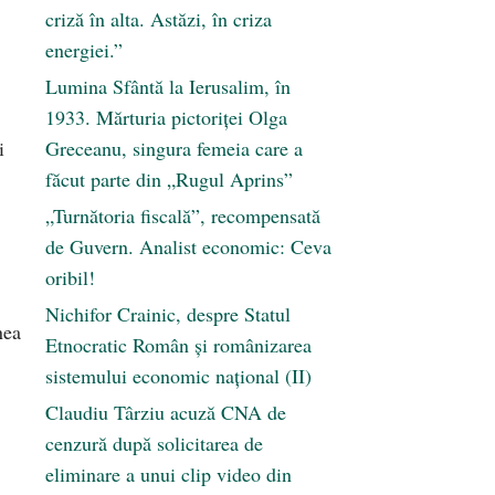
criză în alta. Astăzi, în criza
energiei.”
Lumina Sfântă la Ierusalim, în
1933. Mărturia pictoriței Olga
i
Greceanu, singura femeia care a
făcut parte din „Rugul Aprins”
„Turnătoria fiscală”, recompensată
de Guvern. Analist economic: Ceva
oribil!
Nichifor Crainic, despre Statul
nea
Etnocratic Român şi românizarea
sistemului economic naţional (II)
Claudiu Târziu acuză CNA de
cenzură după solicitarea de
eliminare a unui clip video din