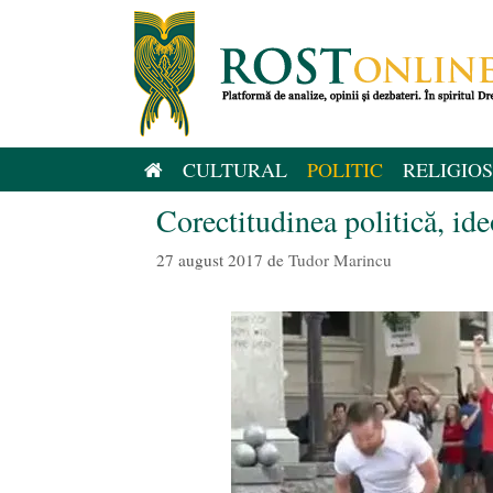
Sari
la
conținut
CULTURAL
POLITIC
RELIGIOS
Corectitudinea politică, id
27 august 2017
de
Tudor Marincu