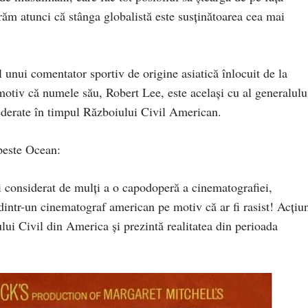
ăm atunci că stânga globalistă este susținătoarea cea mai
 unui comentator sportiv de origine asiatică înlocuit de la
motiv că numele său, Robert Lee, este același cu al generalulu
derate în timpul Războiului Civil American.
 peste Ocean:
și considerat de mulți a o capodoperă a cinematografiei,
intr-un cinematograf american pe motiv că ar fi rasist! Acțiu
lui Civil din America și prezintă realitatea din perioada