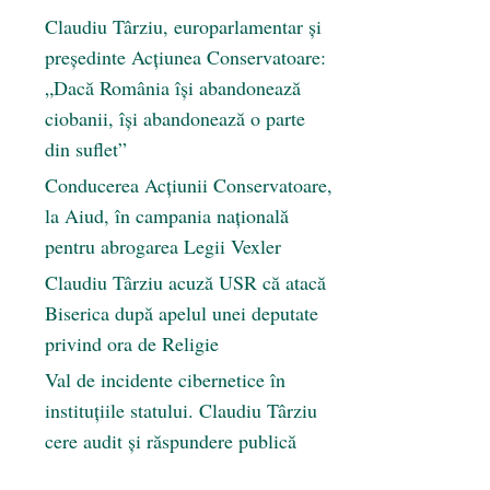
Claudiu Târziu, europarlamentar și
președinte Acțiunea Conservatoare:
„Dacă România își abandonează
ciobanii, își abandonează o parte
din suflet”
Conducerea Acțiunii Conservatoare,
la Aiud, în campania națională
pentru abrogarea Legii Vexler
Claudiu Târziu acuză USR că atacă
Biserica după apelul unei deputate
privind ora de Religie
Val de incidente cibernetice în
instituțiile statului. Claudiu Târziu
cere audit și răspundere publică