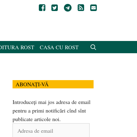
DITURA ROST
CASA CU ROST
ABONAȚI-VĂ
Introduceți mai jos adresa de email
pentru a primi notificări cînd sînt
publicate articole noi.
Adresa
de