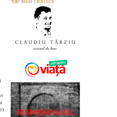
ă
ei
ui
33.