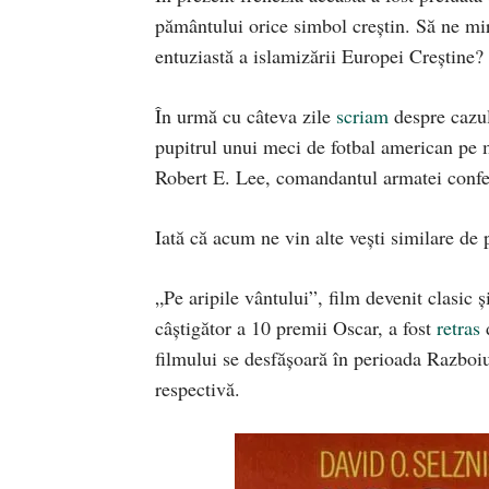
pământului orice simbol creștin. Să ne mir
entuziastă a islamizării Europei Creștine?
În urmă cu câteva zile
scriam
despre cazul
pupitrul unui meci de fotbal american pe 
Robert E. Lee, comandantul armatei confe
Iată că acum ne vin alte vești similare de
„Pe aripile vântului”, film devenit clasic 
câștigător a 10 premii Oscar, a fost
retras
d
filmului se desfășoară în perioada Razboiu
respectivă.