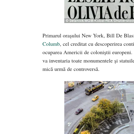
Primarul orașului New York, Bill De Blasi
Columb
, cel creditat cu descoperirea con
ocuparea Americii de coloniștii europeni. 
va inventaria toate monumentele și statuil
mică urmă de controversă.