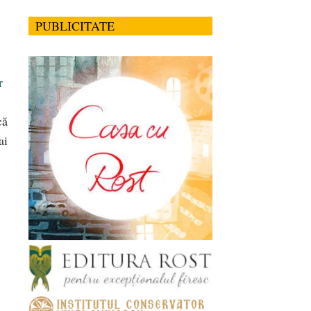
PUBLICITATE
r
că
ai