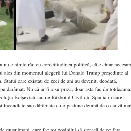
a nu e nimic rău cu corectitudinea politică, că e chiar necesar
ai ales din momentul alegerii lui Donald Trump președinte al
. Statui care existau de zeci de ani au devenit, deodată,
 pe dărâmat. Nu că ar fi o surpriză, doar asta fac dintotdeauna
oluția Bolșevică sau de Războiul Civil din Spania în care
ost incendiate sau dărâmate cu o pasiune demnă de o cauză ma
 de musulmani, care fac tot posibilul să șteargă de pe fața