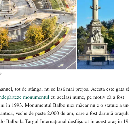
k
uel, tot de stânga, nu se lasă mai prejos. Acesta este gata s
îndepărteze monumentul
cu același nume, pe motiv că a fost
ini în 1993. Monumentul Balbo nici măcar nu e o statuie a un
 antică, veche de peste 2.000 de ani, care a fost dăruită orașul
lo Balbo la Târgul Internațional desfășurat în acest oraș în 19