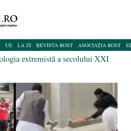
UE
LA ZI
REVISTA ROST
ASOCIAȚIA ROST
E
eologia extremistă a secolului XXI