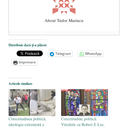
About Tudor Marincu
De ce propaganda LGBT nu-și are locul în
Distribuie dacă ți-a plăcut
unitățile de învățământ
- 17 iunie 2020
Telegram
WhatsApp
Anarhia din SUA e opera stângii radicale
-
Imprimare
2 iunie 2020
Pe zi ce trece mă conving că mass media
are prea puțin a face cu informarea
- 30
Articole similare
mai 2020
Corectitudinea politică,
Corectitudine politică:
ideologia extremistă a
Vitraliile cu Robert E Lee,