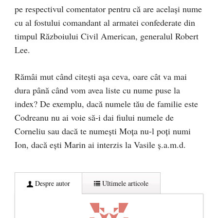
pe respectivul comentator pentru că are același nume
cu al fostului comandant al armatei confederate din
timpul Războiului Civil American, generalul Robert
Lee.
Rămâi mut când citești așa ceva, oare cât va mai
dura până când vom avea liste cu nume puse la
index? De exemplu, dacă numele tău de familie este
Codreanu nu ai voie să-i dai fiului numele de
Corneliu sau dacă te numești Moța nu-l poți numi
Ion, dacă ești Marin ai interzis la Vasile ș.a.m.d.
Despre autor
Ultimele articole