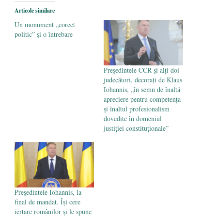
România nu știe să își folosească și să își
Articole similare
protejeze resursele
- 11 august 2025
Un monument „corect
politic” și o întrebare
Președintele CCR și alți doi
judecători, decorați de Klaus
Iohannis, „în semn de înaltă
apreciere pentru competența
și înaltul profesionalism
dovedite în domeniul
justiției constituționale”
Președintele Iohannis, la
final de mandat. Își cere
iertare românilor și le spune