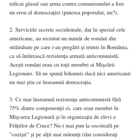
ridicat glasul sau arma contra comunismului a fost
un erou al democrației (puterea poporului, nu?).
2. Serviciile secrete occidentale, dar în special cele
americane, au recrutat un număr de români din
străinătate pe care i-au pregătit și trimis în România,
ca să întărească rezistența armată anticomunistă.
Acești români erau cu toții membri ai Mișcării
Legionare. Să ne spună Iohannis dacă nici americanii
nu mai știu ce înseamnă democrația.
3. Ce mai înseamnă rezistența anticomunistă fără
75% dintre componenții ei, care erau membri în
Mișcarea Legionară și în organizația de elevi a
Frățiilor de Cruce? Nu-i mai pun la socoteală pe
”cuziști” și pe alții mai mărunți (dar considerați