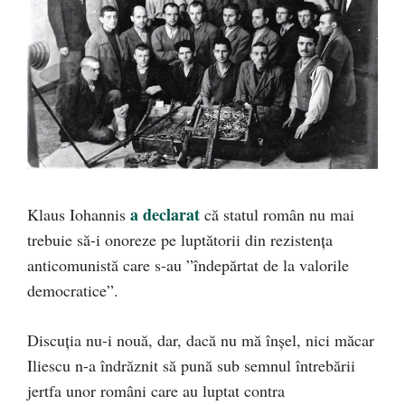
a declarat
Klaus Iohannis
că statul român nu mai
trebuie să-i onoreze pe luptătorii din rezistența
anticomunistă care s-au ”îndepărtat de la valorile
democratice”.
Discuția nu-i nouă, dar, dacă nu mă înșel, nici măcar
Iliescu n-a îndrăznit să pună sub semnul întrebării
jertfa unor români care au luptat contra