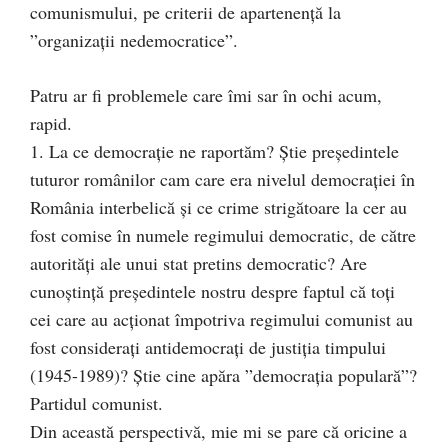
comunismului, pe criterii de apartenență la
”organizații nedemocratice”.
Patru ar fi problemele care îmi sar în ochi acum,
rapid.
1. La ce democrație ne raportăm? Știe președintele
tuturor românilor cam care era nivelul democrației în
România interbelică și ce crime strigătoare la cer au
fost comise în numele regimului democratic, de către
autorități ale unui stat pretins democratic? Are
cunoștință președintele nostru despre faptul că toți
cei care au acționat împotriva regimului comunist au
fost considerați antidemocrați de justiția timpului
(1945-1989)? Știe cine apăra ”democrația populară”?
Partidul comunist.
Din această perspectivă, mie mi se pare că oricine a