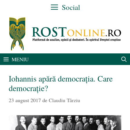
Sari
Social
la
conținut
MENIU
Iohannis apără democrația. Care
democrație?
23 august 2017
de
Claudiu Târziu