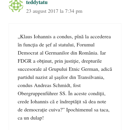
teddytatu
23 august 2017 la 7:34 pm
„Klaus Iohannis a condus, pînă la accederea
în funcția de șef al statului, Forumul
Democrat al Germanilor din România. Iar
FDGR a obținut, prin justiție, drepturile
succesorale al Grupului Etnic German, adică
partidul nazist al șașilor din Transilvania,
condus Andreas Schmidt, fost
Obergruppenführer SS. În aceste condiții,
crede Iohannis că e îndreptățit să dea note
de democrație cuiva?” Ipochimenul sa taca,
ca un dulap!