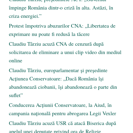
împinge România dintr-o criză în alta. Astăzi, în
criza energiei.”
Protest împotriva abuzurilor CNA: „Libertatea de
exprimare nu poate fi redusă la tăcere
Claudiu Târziu acuză CNA de cenzură după
solicitarea de eliminare a unui clip video din mediul
online
Claudiu Târziu, europarlamentar și președinte
Acțiunea Conservatoare: „Dacă România își
abandonează ciobanii, își abandonează o parte din
suflet”
Conducerea Acțiunii Conservatoare, la Aiud, în
campania națională pentru abrogarea Legii Vexler
Claudiu Târziu acuză USR că atacă Biserica după
apelul unei deputate privind ora de Religie