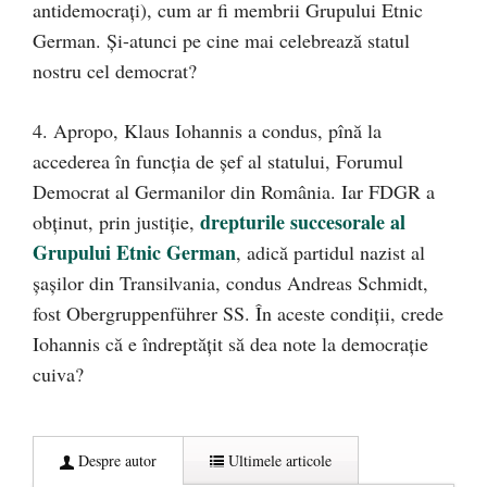
antidemocrați), cum ar fi membrii Grupului Etnic
German. Și-atunci pe cine mai celebrează statul
nostru cel democrat?
4. Apropo, Klaus Iohannis a condus, pînă la
accederea în funcția de șef al statului, Forumul
Democrat al Germanilor din România. Iar FDGR a
drepturile succesorale al
obținut, prin justiție,
Grupului Etnic German
, adică partidul nazist al
șașilor din Transilvania, condus Andreas Schmidt,
fost Obergruppenführer SS. În aceste condiții, crede
Iohannis că e îndreptățit să dea note la democrație
cuiva?
Despre autor
Ultimele articole