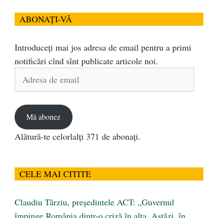
ABONAȚI-VĂ
Introduceți mai jos adresa de email pentru a primi
notificări cînd sînt publicate articole noi.
Adresa
de
email
Mă abonez
Alătură-te celorlalți 371 de abonați.
CELE MAI CITITE
Claudiu Târziu, președintele ACT: „Guvernul
împinge România dintr-o criză în alta. Astăzi, în