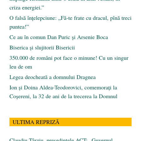
criza energiei.”
O falsă înțelepciune: „Fă-te frate cu dracul, pînă treci
puntea!”
Ce au în comun Dan Puric şi Arsenie Boca
Biserica și slujitorii Bisericii
350.000 de români pot face o minune! Cu un singur
leu de om
Legea deocheată a domnului Dragnea
Ion și Doina Aldea-Teodorovici, comemorați la
Coșereni, la 32 de ani de la trecerea la Domnul
ULTIMA REPRIZĂ
Claudiu Târziu, președintele ACT: „Guvernul