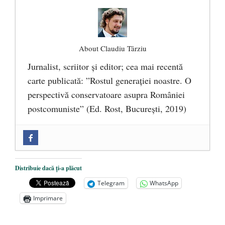
About Claudiu Târziu
Jurnalist, scriitor şi editor; cea mai recentă
carte publicată: ”Rostul generației noastre. O
perspectivă conservatoare asupra României
postcomuniste” (Ed. Rost, București, 2019)
„Microbuzele de aur” ale PNRR: Claudiu
Târziu cere anchetă a Parchetului
European și reforme pentru a bloca
Distribuie dacă ți-a plăcut
achizițiile la suprapreț
- 13 august 2025
Telegram
WhatsApp
Dragi prieteni din Constanța
- 12 august
Imprimare
2025