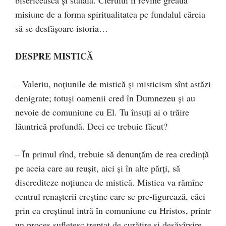
misiune de a forma spiritualitatea pe fundalul căreia
să se desfăşoare istoria…
DESPRE MISTICĂ
– Valeriu, noţiunile de mistică şi misticism sînt astăzi
denigrate; totuşi oamenii cred în Dumnezeu şi au
nevoie de comuniune cu El. Tu însuţi ai o trăire
lăuntrică profundă. Deci ce trebuie făcut?
– În primul rînd, trebuie să denunţăm de rea credinţă
pe aceia care au reuşit, aici şi în alte părţi, să
discrediteze noţiunea de mistică. Mistica va rămîne
centrul renaşterii creştine care se pre-figurează, căci
prin ea creştinul intră în comuniune cu Hristos, printr
un proces sufletesc treptat de curăţire şi desăvîrşire.