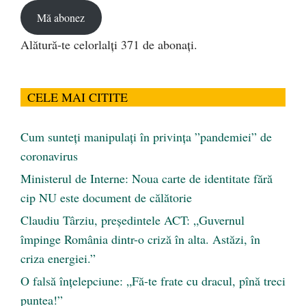
Mă abonez
Alătură-te celorlalți 371 de abonați.
CELE MAI CITITE
Cum sunteți manipulați în privința ”pandemiei” de
coronavirus
Ministerul de Interne: Noua carte de identitate fără
cip NU este document de călătorie
Claudiu Târziu, președintele ACT: „Guvernul
împinge România dintr-o criză în alta. Astăzi, în
criza energiei.”
O falsă înțelepciune: „Fă-te frate cu dracul, pînă treci
puntea!”