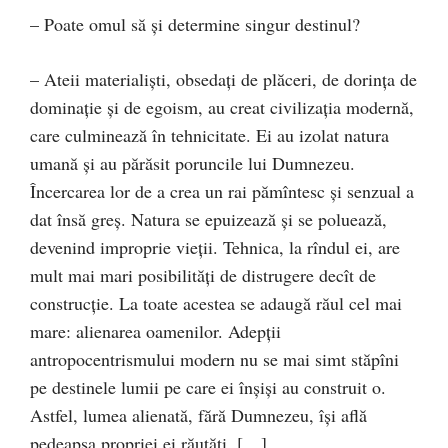
– Poate omul să şi determine singur destinul?
– Ateii materialişti, obsedaţi de plăceri, de dorinţa de
dominaţie şi de egoism, au creat civilizaţia modernă,
care culminează în tehnicitate. Ei au izolat natura
umană şi au părăsit poruncile lui Dumnezeu.
Încercarea lor de a crea un rai pămîntesc şi senzual a
dat însă greş. Natura se epuizează şi se poluează,
devenind improprie vieţii. Tehnica, la rîndul ei, are
mult mai mari posibilităţi de distrugere decît de
construcţie. La toate acestea se adaugă răul cel mai
mare: alienarea oamenilor. Adepţii
antropocentrismului modern nu se mai simt stăpîni
pe destinele lumii pe care ei înşişi au construit o.
Astfel, lumea alienată, fără Dumnezeu, îşi află
pedeapsa propriei ei răutăţi. […]