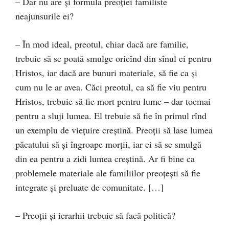
– Dar nu are şi formula preoţiei familiste
neajunsurile ei?
– În mod ideal, preotul, chiar dacă are familie,
trebuie să se poată smulge oricînd din sînul ei pentru
Hristos, iar dacă are bunuri materiale, să fie ca şi
cum nu le ar avea. Căci preotul, ca să fie viu pentru
Hristos, trebuie să fie mort pentru lume – dar tocmai
pentru a sluji lumea. El trebuie să fie în primul rînd
un exemplu de vieţuire creştină. Preoţii să lase lumea
păcatului să şi îngroape morţii, iar ei să se smulgă
din ea pentru a zidi lumea creştină. Ar fi bine ca
problemele materiale ale familiilor preoţeşti să fie
integrate şi preluate de comunitate. […]
– Preoţii şi ierarhii trebuie să facă politică?