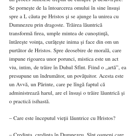
Se porneşte de la întoarcerea omului în sine însuşi
spre a L căuta pe Hristos şi se ajunge la unirea cu
Dumnezeu prin dragoste. Trăirea lăuntrică
transformă firea, umple mintea de cunoştinţă,
întăreşte voinţa, curăţeşte inima şi face din om un
purtător de Hristos. Spre deosebire de morală, care
impune rigoarea unor porunci, mistica este un act
viu, intim, de trăire în Duhul Sfînt. Fiind o „artă”, ea
presupune un îndrumător, un povăţuitor. Acesta este
un Avvă, un Părinte, care pe lîngă faptul că
administrează harul, are el însuşi o trăire lăuntrică şi
o practică isihastă.
– Care este începutul vieţii lăuntrice cu Hristos?
– Credinţa, credinţa în Dumnezeu. Sînt oameni care