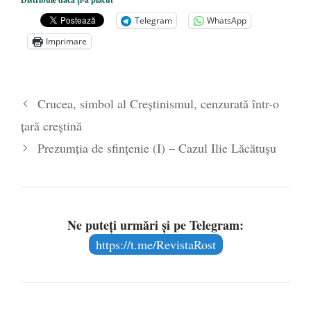
VEȘNICĂ POMENIRE
- 17 martie 2021
Telegram
WhatsApp
ÎNĂLȚATU-S-A!
- 28 mai 2020
Imprimare
Sic credo – Francisco Franco (1892-1975)
- 25 octombrie 2019
Crucea, simbol al Creștinismul, cenzurată într-o
țară creștină
Prezumția de sfințenie (I) – Cazul Ilie Lăcătușu
Ne puteți urmări și pe Telegram:
https://t.me/RevistaRost