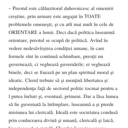
– Preotul este călăuzitorul duhovnicesc al omenirii
creştine, prin urmare este angajat în TOATE
problemele omeneşti, şi cu atît mai mult în cele de
ORIENTARE a lumii. Deci dacă politica înseamnă
orientare, preotul se ocupă de politică. Avînd în
vedere nedesăvîrşirea condiţiei umane, în care
formele sînt în continuă schimbare, preoţii nu
guvernează, ci veghează guvernările; ei veghează
binele, deci se fixează pe un plan spiritual moral şi
ideatic. Clerul trebuie să şi menţină libertatea şi
independenţa faţă de sectorul politic tocmai pentru a
l putea înrîuri şi, eventual, primeni. Dar a lăsa lumea
să fie guvernată la întîmplare, înseamnă a şi pierde
misiunea lui clericală. Ideală este societatea condusă
prin conlucrarea divină şi umană, clericală şi laică,
bisericească şi statală. Clerului îi revine greaua