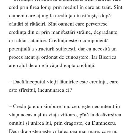
cred prin firea lor şi prin mediul în care au trăit. Sînt
oameni care ajung la credinţa din ei înşişi după
căutări şi rătăciri. Sînt oameni care pervertesc
credinţa din ei prin manifestări străine, degradante
ori chiar satanice. Credinţa este o componentă
potenţială a structurii sufleteşti, dar ea necesită un
proces atent şi ordonat de cunoaştere. Iar Biserica
are rolul de a ne învăţa dreapta credinţă.
– Dacă începutul vieţii lăuntrice este credinţa, care
este sfîrşitul, încununarea ei?
– Credinţa e un sîmbure mic ce creşte necontenit în
viaţa aceasta şi în viaţa viitoare, pînă la desăvîrşirea
omului şi unirea lui, prin dragoste, cu Dumnezeu.
Deci dragostea este virtutea cea mai mare, care nu