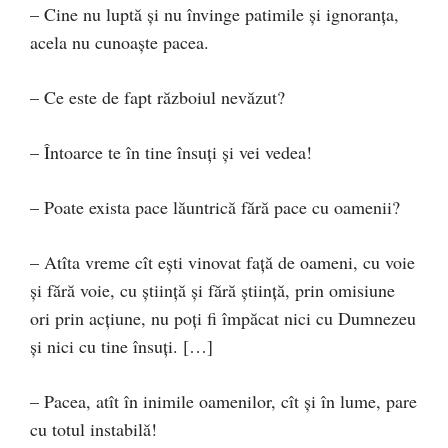
– Cine nu luptă şi nu învinge patimile şi ignoranţa,
acela nu cunoaşte pacea.
– Ce este de fapt războiul nevăzut?
– Întoarce te în tine însuţi şi vei vedea!
– Poate exista pace lăuntrică fără pace cu oamenii?
– Atîta vreme cît eşti vinovat faţă de oameni, cu voie
şi fără voie, cu ştiinţă şi fără ştiinţă, prin omisiune
ori prin acţiune, nu poţi fi împăcat nici cu Dumnezeu
şi nici cu tine însuţi. […]
– Pacea, atît în inimile oamenilor, cît şi în lume, pare
cu totul instabilă!