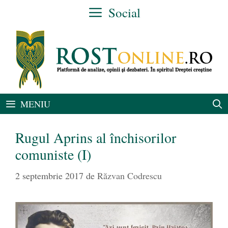
Sari
Social
la
conținut
MENIU
Rugul Aprins al închisorilor
comuniste (I)
2 septembrie 2017
de
Răzvan Codrescu