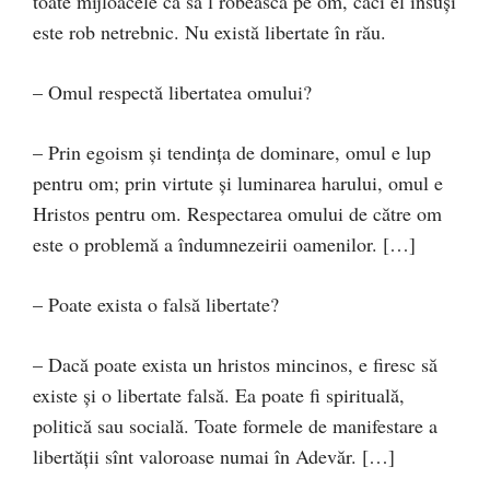
toate mijloacele ca să l robească pe om, căci el însuşi
este rob netrebnic. Nu există libertate în rău.
– Omul respectă libertatea omului?
– Prin egoism şi tendinţa de dominare, omul e lup
pentru om; prin virtute şi luminarea harului, omul e
Hristos pentru om. Respectarea omului de către om
este o problemă a îndumnezeirii oamenilor. […]
– Poate exista o falsă libertate?
– Dacă poate exista un hristos mincinos, e firesc să
existe şi o libertate falsă. Ea poate fi spirituală,
politică sau socială. Toate formele de manifestare a
libertăţii sînt valoroase numai în Adevăr. […]