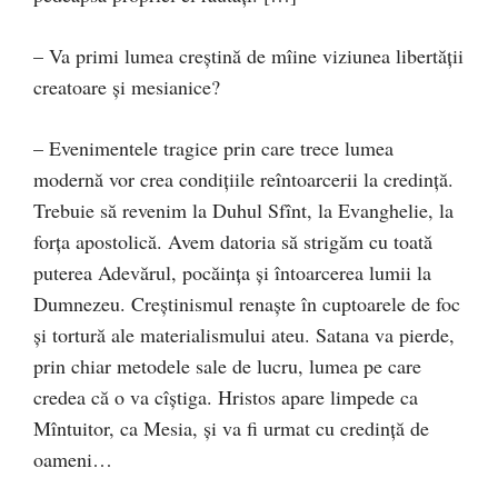
– Va primi lumea creştină de mîine viziunea libertăţii
creatoare şi mesianice?
– Evenimentele tragice prin care trece lumea
modernă vor crea condiţiile reîntoarcerii la credinţă.
Trebuie să revenim la Duhul Sfînt, la Evanghelie, la
forţa apostolică. Avem datoria să strigăm cu toată
puterea Adevărul, pocăinţa şi întoarcerea lumii la
Dumnezeu. Creştinismul renaşte în cuptoarele de foc
şi tortură ale materialismului ateu. Satana va pierde,
prin chiar metodele sale de lucru, lumea pe care
credea că o va cîştiga. Hristos apare limpede ca
Mîntuitor, ca Mesia, şi va fi urmat cu credinţă de
oameni…