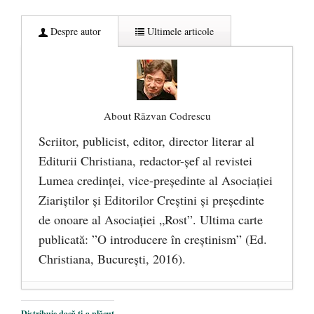
Despre autor
Ultimele articole
About Răzvan Codrescu
Scriitor, publicist, editor, director literar al
Editurii Christiana, redactor-şef al revistei
Lumea credinţei, vice-preşedinte al Asociaţiei
Ziariştilor şi Editorilor Creştini şi preşedinte
de onoare al Asociaţiei „Rost”. Ultima carte
publicată: ”O introducere în creștinism” (Ed.
Christiana, Bucureşti, 2016).
DANA KONYA-PETRIȘOR, ÎNTRU
Distribuie dacă ți-a plăcut