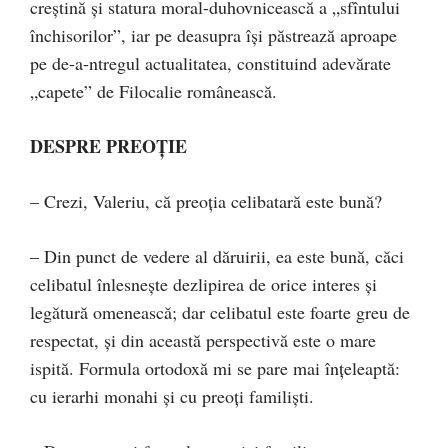
creştină şi statura moral-duhovnicească a „sfîntului
închisorilor”, iar pe deasupra îşi păstrează aproape
pe de-a-ntregul actualitatea, constituind adevărate
„capete” de Filocalie românească.
DESPRE PREOȚIE
– Crezi, Valeriu, că preoţia celibatară este bună?
– Din punct de vedere al dăruirii, ea este bună, căci
celibatul înlesneşte dezlipirea de orice interes şi
legătură omenească; dar celibatul este foarte greu de
respectat, şi din această perspectivă este o mare
ispită. Formula ortodoxă mi se pare mai înţeleaptă:
cu ierarhi monahi şi cu preoţi familişti.