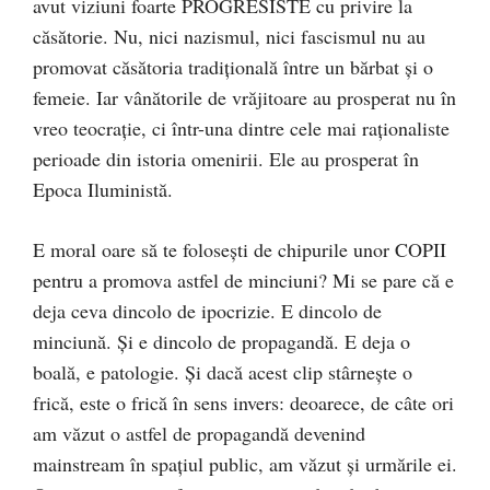
avut viziuni foarte PROGRESISTE cu privire la
căsătorie. Nu, nici nazismul, nici fascismul nu au
promovat căsătoria tradițională între un bărbat și o
femeie. Iar vânătorile de vrăjitoare au prosperat nu în
vreo teocrație, ci într-una dintre cele mai raționaliste
perioade din istoria omenirii. Ele au prosperat în
Epoca Iluministă.
E moral oare să te folosești de chipurile unor COPII
pentru a promova astfel de minciuni? Mi se pare că e
deja ceva dincolo de ipocrizie. E dincolo de
minciună. Și e dincolo de propagandă. E deja o
boală, e patologie. Și dacă acest clip stârnește o
frică, este o frică în sens invers: deoarece, de câte ori
am văzut o astfel de propagandă devenind
mainstream în spațiul public, am văzut și urmările ei.