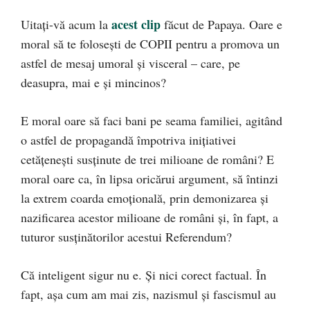
acest clip
Uitați-vă acum la
făcut de Papaya. Oare e
moral să te folosești de COPII pentru a promova un
astfe
l de mesaj umoral și visceral – care, pe
deasupra, mai e și mincinos?
E moral oare să faci bani pe seama familiei, agitând
o astfel de propagandă împotriva inițiativei
cetățenești susținute de trei milioane de români? E
moral oare ca, în lipsa oricărui argument, să întinzi
la extrem coarda emoțională, prin demonizarea și
nazificarea acestor milioane de români și, în fapt, a
tuturor susținătorilor acestui Referendum?
Că inteligent sigur nu e. Și nici corect factual. În
fapt, așa cum am mai zis, nazismul și fascismul au