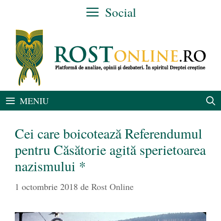
Sari
Social
la
conținut
MENIU
Cei care boicotează Referendumul
pentru Căsătorie agită sperietoarea
nazismului *
1 octombrie 2018
de
Rost Online