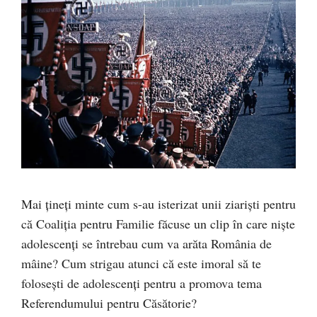
Mai țineți minte cum s-au isterizat unii ziariști pentru
că Coaliția pentru Familie făcuse un clip în care niște
adolescenți se întrebau cum va arăta România de
mâine? Cum strigau atunci că este imoral să te
folosești de adolescenți pentru a promova tema
Referendumului pentru Căsătorie?