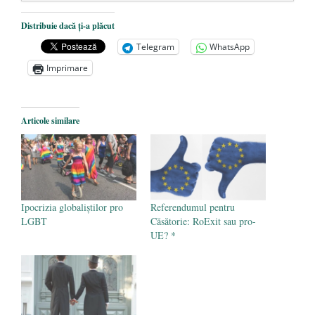
Dezvăluiri cutremurătoare despre
Distribuie dacă ți-a plăcut
președintele Ucrainei, Volodymyr
Telegram
WhatsApp
Zelensky
- 13 mai 2026
Imprimare
Statul care servește Națiunea
- 21 aprilie
2026
Legea Vexler produce efecte. Bustul
Articole similare
poetului Octavian Goga, înlăturat din Iași
- 16 aprilie 2026
Ipocrizia globaliștilor pro
Referendumul pentru
LGBT
Căsătorie: RoExit sau pro-
UE? *