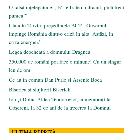
O falsă înțelepciune: „Fă-te frate cu dracul, pînă treci
puntea!”
Claudiu Târziu, președintele ACT: „Guvernul
împinge România dintr-o criză în alta. Astăzi, în
criza energiei.”
Legea deocheată a domnului Dragnea
350.000 de români pot face o minune! Cu un singur
leu de om
Ce au în comun Dan Puric şi Arsenie Boca
Biserica și slujitorii Bisericii
Ion și Doina Aldea-Teodorovici, comemorați la
Coșereni, la 32 de ani de la trecerea la Domnul
ULTIMA REPRIZĂ