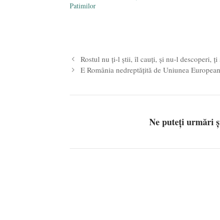
Patimilor
Rostul nu ți-l știi, îl cauți, și nu-l descoperi, ți
E România nedreptățită de Uniunea Europea
Ne puteți urmări 