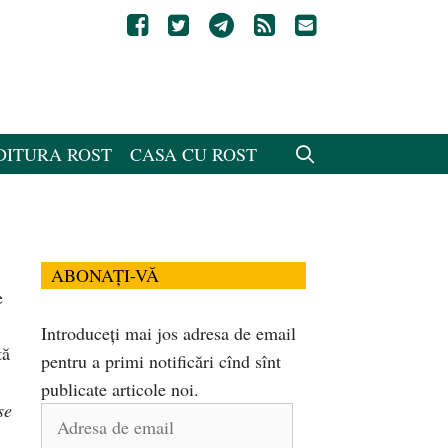
DITURA ROST
CASA CU ROST
ABONAȚI-VĂ
e
Introduceți mai jos adresa de email
tă
pentru a primi notificări cînd sînt
publicate articole noi.
se
Adresa
de