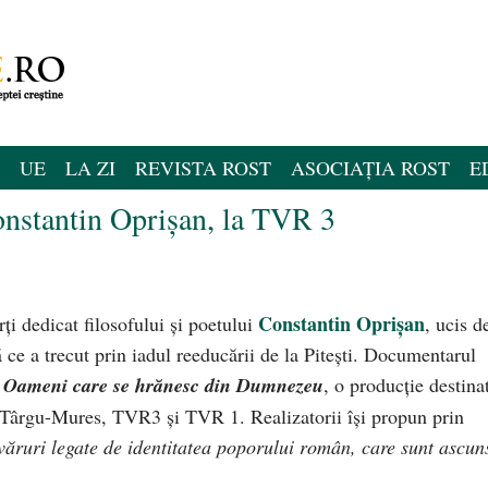
UE
LA ZI
REVISTA ROST
ASOCIAȚIA ROST
E
onstantin Oprișan, la TVR 3
Constantin Oprișan
i dedicat filosofului și poetului
, ucis d
 ce a trecut prin iadul reeducării de la Pitești. Documentarul
 – Oameni care se hrănesc din Dumnezeu
, o producţie destina
R Târgu-Mures, TVR3 şi TVR 1. Realizatorii își propun prin
ăruri legate de identitatea poporului român, care sunt ascun