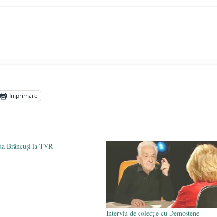
președintele Ucrainei, Volodymyr Zelensky
- 13 mai 2026
aprilie 2026
Imprimare
l poetului Octavian Goga, înlăturat din Iași
- 16 aprilie 2026
ua Brâncuși la TVR
Interviu de colecție cu Demostene