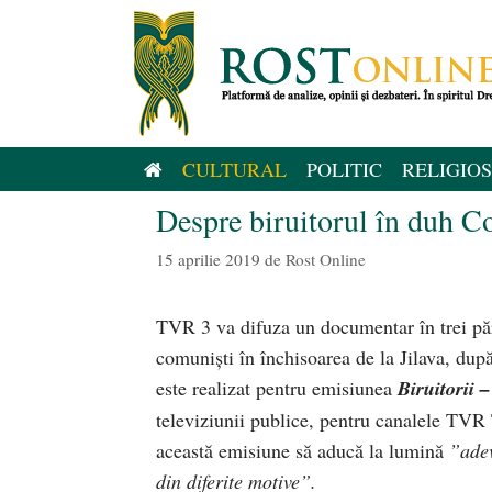
Sari
la
conținut
CULTURAL
POLITIC
RELIGIOS
Despre biruitorul în duh C
15 aprilie 2019
de
Rost Online
TVR 3 va difuza un documentar în trei părț
comuniști în închisoarea de la Jilava, după
este realizat pentru emisiunea
Biruitorii
televiziunii publice, pentru canalele TV
această emisiune să aducă la lumină
”adev
din diferite motive”.