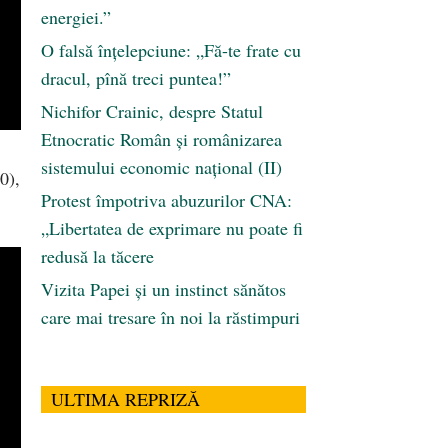
energiei.”
O falsă înțelepciune: „Fă-te frate cu
dracul, pînă treci puntea!”
Nichifor Crainic, despre Statul
Etnocratic Român şi românizarea
sistemului economic naţional (II)
0),
Protest împotriva abuzurilor CNA:
„Libertatea de exprimare nu poate fi
redusă la tăcere
Vizita Papei și un instinct sănătos
care mai tresare în noi la răstimpuri
ULTIMA REPRIZĂ