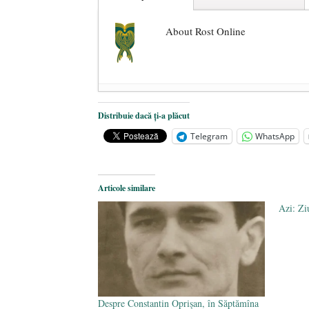
About Rost Online
Dezvăluiri cutremurătoare despre 
Distribuie dacă ți-a plăcut
Statul care servește Națiunea
- 21 
Telegram
WhatsApp
Legea Vexler produce efecte. Bustu
Articole similare
Azi: Zi
Despre Constantin Oprișan, în Săptămîna