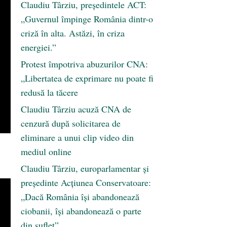
Claudiu Târziu, președintele ACT:
„Guvernul împinge România dintr-o
criză în alta. Astăzi, în criza
energiei.”
Protest împotriva abuzurilor CNA:
„Libertatea de exprimare nu poate fi
redusă la tăcere
Claudiu Târziu acuză CNA de
cenzură după solicitarea de
eliminare a unui clip video din
mediul online
Claudiu Târziu, europarlamentar și
președinte Acțiunea Conservatoare:
„Dacă România își abandonează
ciobanii, își abandonează o parte
din suflet”