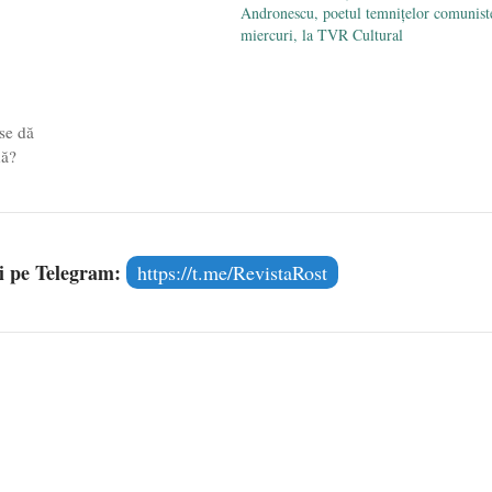
Andronescu, poetul temnițelor comunist
miercuri, la TVR Cultural
 se dă
nă?
și pe Telegram:
https://t.me/RevistaRost