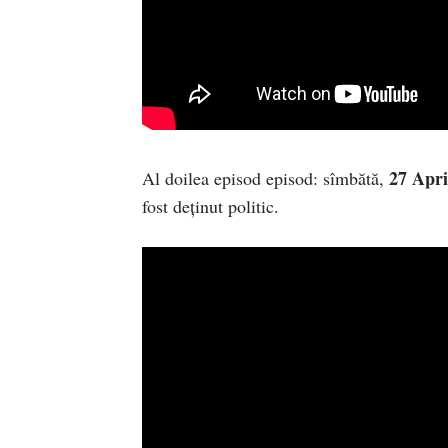
27 Apri
Al doilea episod episod: sîmbătă,
fost deținut politic.