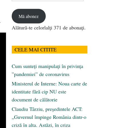
email
Mă abonez
.
Alătură-te celorlalți 371 de abonați.
CELE MAI CITITE
Cum sunteți manipulați în privința
”pandemiei” de coronavirus
Ministerul de Interne: Noua carte de
identitate fără cip NU este
document de călătorie
Claudiu Târziu, președintele ACT:
„Guvernul împinge România dintr-o
criză în alta. Astăzi, în criza