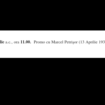
lie
11.00.
a.c., ora
Promo cu Marcel Petrișor (13 Aprilie 193