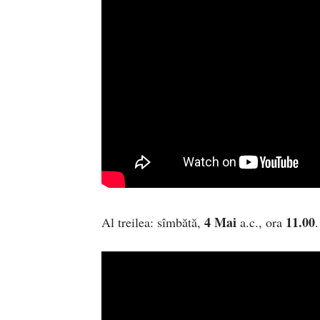
4 Mai
11.00
Al treilea: sîmbătă,
a.c., ora
.