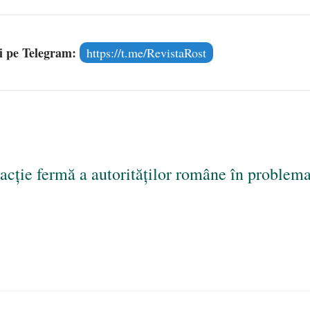
și pe Telegram:
https://t.me/RevistaRost
cție fermă a autorităților române în problem