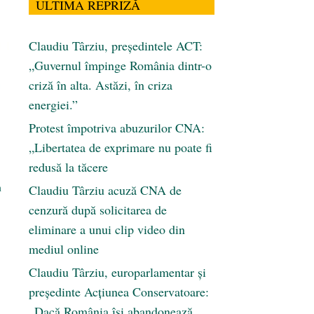
ULTIMA REPRIZĂ
Claudiu Târziu, președintele ACT:
„Guvernul împinge România dintr-o
criză în alta. Astăzi, în criza
energiei.”
Protest împotriva abuzurilor CNA:
„Libertatea de exprimare nu poate fi
redusă la tăcere
n
Claudiu Târziu acuză CNA de
cenzură după solicitarea de
eliminare a unui clip video din
mediul online
Claudiu Târziu, europarlamentar și
președinte Acțiunea Conservatoare:
„Dacă România își abandonează