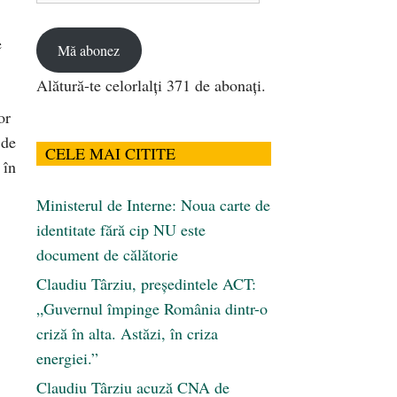
email
e
Mă abonez
Alătură-te celorlalți 371 de abonați.
or
 de
CELE MAI CITITE
 în
Ministerul de Interne: Noua carte de
identitate fără cip NU este
document de călătorie
Claudiu Târziu, președintele ACT:
„Guvernul împinge România dintr-o
criză în alta. Astăzi, în criza
energiei.”
Claudiu Târziu acuză CNA de