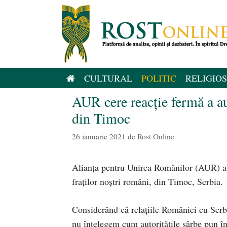
Sari
la
conținut
CULTURAL
POLITIC
RELIGIOS
AUR cere reacție fermă a a
din Timoc
26 ianuarie 2021
de
Rost Online
Alianța pentru Unirea Românilor (AUR) a l
fraților noștri români, din Timoc, Serbia.
Considerând că relațiile României cu Serbi
nu înțelegem cum autoritățile sârbe pun î