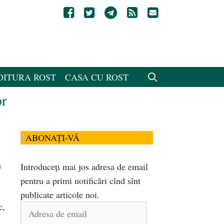
DITURA ROST
CASA CU ROST
or
ABONAȚI-VĂ
a
Introduceți mai jos adresa de email
pentru a primi notificări cînd sînt
publicate articole noi.
c,
Adresa
de