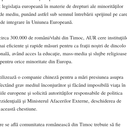
 legislația europeană în materie de drepturi ale minorităților
de mediu, punând astfel sub semnul întrebării sprijinul pe car
 de integrare în Uniunea Europeană.
i circa 300.000 de români/vlahi din Timoc, AUR cere instituțiil
i eficiente și rapide măsuri pentru ca frații noștri de dincolo
onală, având acces la educație, mass-media și slujbe religioase
pentru orice minoritate din Europa.
utilizează o companie chineză pentru a mări presiunea asupra
ectând grav mediul înconjurător și făcând imposibilă viața în
le europene și solicită autorităților responsabile de politica
ezidențială și Ministerul Afacerilor Externe, deschiderea de
 această chestiune.
are se află comunitatea românească din Timoc trebuie să fie