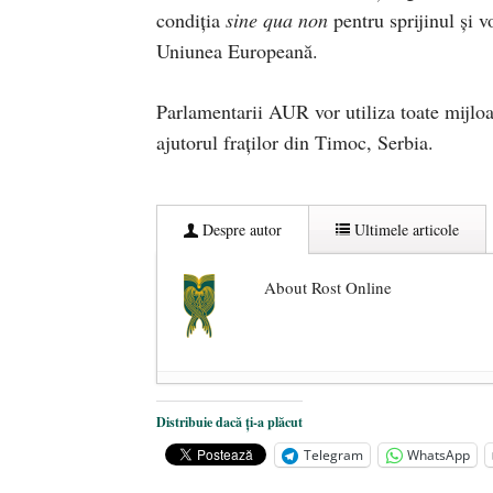
condiția
sine qua non
pentru sprijinul și v
Uniunea Europeană.
Parlamentarii AUR vor utiliza toate mijlo
ajutorul fraților din Timoc, Serbia.
Despre autor
Ultimele articole
About Rost Online
Dezvăluiri cutremurătoare despre 
Distribuie dacă ți-a plăcut
Statul care servește Națiunea
- 21 
Telegram
WhatsApp
Legea Vexler produce efecte. Bustu