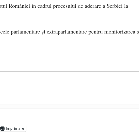
otul României în cadrul procesului de aderare a Serbiei la
acele parlamentare și extraparlamentare pentru monitorizarea ș
președintele Ucrainei, Volodymyr Zelensky
- 13 mai 2026
aprilie 2026
Imprimare
l poetului Octavian Goga, înlăturat din Iași
- 16 aprilie 2026