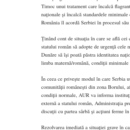
Timoc unui tratament care încalcă flagrant
naționale și încalcă standardele minimale 
România îl acordă Serbiei în procesul său
Ținând cont de situația în care se află ce
statului român să adopte de urgență cele ma
Dunăre să își poată păstra identitatea nați
limba maternă/română, condiții minimale 
În ceea ce privește modul în care Serbia 
comunității românești din zona Borului, af
condiții normale, AUR va informa instituții
externă a statului român, Administrația pr
discuții cu partea sârbă și acțiuni ferme în
Rezolvarea imediată a situației grave în c