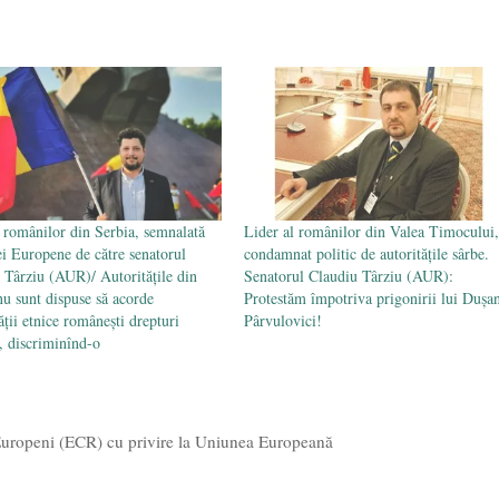
a românilor din Serbia, semnalată
Lider al românilor din Valea Timocului,
i Europene de către senatorul
condamnat politic de autoritățile sârbe.
 Târziu (AUR)/ Autoritățile din
Senatorul Claudiu Târziu (AUR):
nu sunt dispuse să acorde
Protestăm împotriva prigonirii lui Dușa
ății etnice românești drepturi
Pârvulovici!
 discriminînd-o
 Europeni (ECR) cu privire la Uniunea Europeană