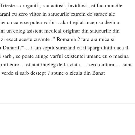
Trieste…aroganti , rautaciosi , invidiosi , ei fac muncile
arani cu zero viitor in satucurile extrem de sarace ale
av cu care se putea vorbi …dar treptat incep sa devina
i un coleg asistent medical originar din satucurile din
zi exact aceste cuvinte :” Romania ? tara aia mica si
 a Dunarii?” …i-am soptit surazand ca ii sparg dintii daca il
i sarb , se poate atinge varful existentei umane cu o masina
 mii euro …ei atat inteleg de la viata ….zero cultura…..sunt
 verde si sarb destept ? spune o zicala din Banat