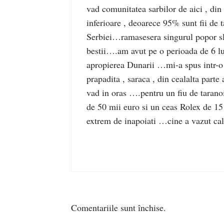
vad comunitatea sarbilor de aici , din 
inferioare , deoarece 95% sunt fii de t
Serbiei…ramasesera singurul popor sl
bestii….am avut pe o perioada de 6 lun
apropierea Dunarii …mi-a spus intr-o 
prapadita , saraca , din cealalta parte
vad in oras ….pentru un fiu de tarano
de 50 mii euro si un ceas Rolex de 15
extrem de inapoiati …cine a vazut cal
Comentariile sunt închise.