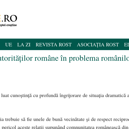
UE
LA ZI
REVISTA ROST
ASOCIAȚIA ROST
E
utorităților române în problema românil
uat cunoștință cu profundă îngrijorare de situația dramatică 
a trebuie să fie unele de bună vecinătate și de respect recipro
n pericol aceste relații supunând comnunitatea românească din