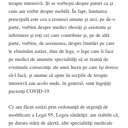
terapie intensivă. Și se vorbește despre paturi ca și
cum am vorbit despre mobilă. În fapt, limitarea
principală este cea a resursei umane și aici, pe de-o
parte, vorbim despre medici obosiți și asistente și
infirmiere și toți cei care contribuie și, pe de altă
parte, vorbim, de asemenea, despre limitări pe care
le eliminăm astăzi, date de lege, o lege care îi face
pe medici de anumite specialități să se teamă de
eventuale consecințe ale unui lucru pe care își doresc
să-l facă, și anume să ajute în secțiile de terapie
intensivă sau acolo unde, în general, sunt îngrijiți
pacienți COVID-19.
Ce am făcut astăzi prin ordonanță de urgență de
modificare a Legii 95, Legea sănătății: am stabilit că,
pe durata stării de alertă, alte specialități medicale