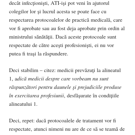
decât infecționiști, ATI-iși pot veni în ajutorul
colegilor lor și lucrul acesta se poate face cu
respectarea protocoalelor de practică medicală, care
vor fi aprobate sau au fost deja aprobate prin ordin al
ministrului sănătății. Dacă aceste protocoale sunt
respectate de către acești profesioniști, ei nu vor
putea fi trași la răspundere.
Deci stabilim – citez: medicii prevăzuți la alineatul
1, a
dică medicii despre care vorbeam nu sunt
răspunzători pentru daunele și prejudiciile produse
în exercitarea profesiunii
, desfășurate în condițiile
alineatului 1.
Deci, repet: dacă protocoalele de tratament vor fi
respectate, atunci nimeni nu are de ce să se teamă de