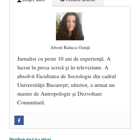
About Raluca Oanță
Jurnalist cu peste 10 ani de experiență. A
lucrat în presa scrisă și în televiziune. A
absolvit Facultatea de Sociologie din cadrul
Universității București; ulterior, a urmat un
master de Antropologie și Dezvoltare
Comunitară.
Zilele Culturii și Spiritualității la
Mănăstirea „Sfânta Ana” Rohia. Părintele
Nicolae Steinhardt, comemorat la 102 ani
Distribuie dacă ți-a plăcut