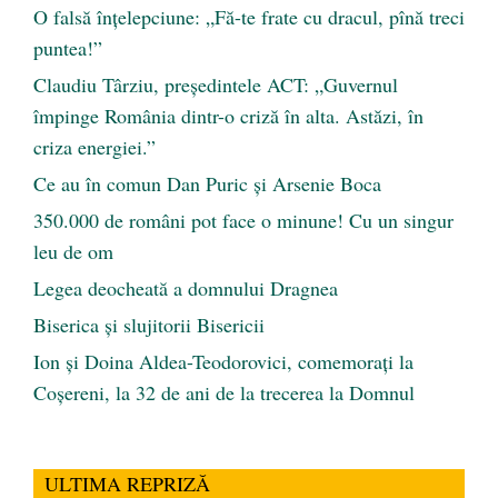
O falsă înțelepciune: „Fă-te frate cu dracul, pînă treci
puntea!”
Claudiu Târziu, președintele ACT: „Guvernul
împinge România dintr-o criză în alta. Astăzi, în
criza energiei.”
Ce au în comun Dan Puric şi Arsenie Boca
350.000 de români pot face o minune! Cu un singur
leu de om
Legea deocheată a domnului Dragnea
Biserica și slujitorii Bisericii
Ion și Doina Aldea-Teodorovici, comemorați la
Coșereni, la 32 de ani de la trecerea la Domnul
ULTIMA REPRIZĂ