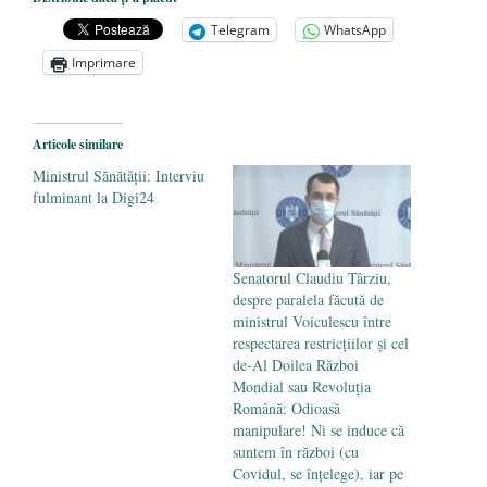
de la naștere
- 29 iulie 2024
Telegram
WhatsApp
„Carnea cultivată” în laborator, tot mai
Imprimare
aproape de autorizare pentru
comercializare în UE
- 28 iulie 2024
Articole similare
Părintele mărturisitor Constantin
Ministrul Sănătății: Interviu
Voicescu, pomenit, duminică, la
fulminant la Digi24
Mănăstirea Cernica
- 27 iulie 2024
Senatorul Claudiu Târziu,
despre paralela făcută de
ministrul Voiculescu între
respectarea restricțiilor și cel
de-Al Doilea Război
Mondial sau Revoluția
Română: Odioasă
manipulare! Ni se induce că
suntem în război (cu
Covidul, se înțelege), iar pe