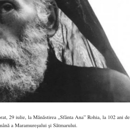
at, 29 iulie, la Mănăstirea „Sfânta Ana” Rohia, la 102 ani de
mână a Maramureșului și Sătmarului.