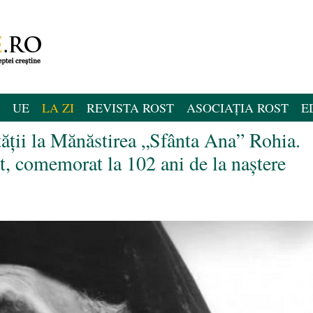
UE
LA ZI
REVISTA ROST
ASOCIAȚIA ROST
E
ității la Mănăstirea „Sfânta Ana” Rohia.
t, comemorat la 102 ani de la naștere