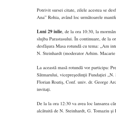
Potrivit sursei citate, zilele acestea se des
Ana” Rohia, având loc următoarele manife
Luni 29 iulie
, de la ora 10:30, la mormânt
slujba Parastasului. În continuare, de la 
desfășura Masa rotundă cu tema: „Am intrat
N. Steinhardt (moderator Arhim. Macarie 
La această masă rotundă vor participa: Pre
Sătmarului, vicepreședinții Fundației „N. S
Florian Roatiș, Conf. univ. dr. George Ar
invitați.
De la la ora 12:30 va avea loc lansarea că
alcătuită de N. Steinhardt, G. Tomaziu și 