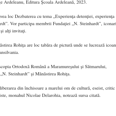
orge Ardeleanu, Editura Școala Ardeleană, 2023.
avea loc Dezbaterea cu tema „Experiența detenției, experiența
ardt”. Vor participa membrii Fundației „N. Steinhardt”, iconari
 alți invitați.
ăstirea Rohița are loc tabăra de pictură unde se lucrează icoa
ansilvania.
piscopia Ortodoxă Română a Maramureșului și Sătmarului,
„N. Steinhardt” și Mănăstirea Rohița.
iberarea din închisoare a marelui om de cultură, eseist, critic
niste, monahul Nicolae Delarohia, notează sursa citată.