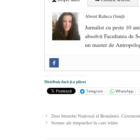
About Raluca Oanță
Jurnalist cu peste 10 ani
absolvit Facultatea de So
un master de Antropolog
Zilele Culturii și Spiritualității l
comemorat la 102 ani de la naștere
„Carnea cultivată” în laborator, t
Distribuie dacă ți-a plăcut
iulie 2024
Telegram
WhatsApp
Părintele mărturisitor Constantin 
2024
Ziua Imnului Național al României. Ceremonii î
Semne ale timpurilor în care trăim