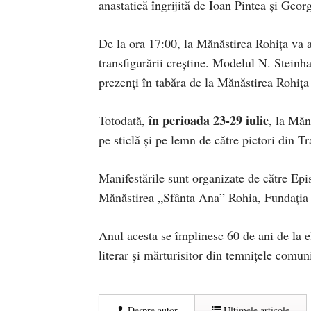
anastatică îngrijită de Ioan Pintea și Ge
De la ora 17:00, la Mănăstirea Rohița va 
transfigurării creștine. Modelul N. Steinh
prezenți în tabăra de la Mănăstirea Rohița și
în perioada 23-29 iulie
Totodată,
, la Măn
pe sticlă și pe lemn de către pictori din Tr
Manifestările sunt organizate de către E
Mănăstirea „Sfânta Ana” Rohia, Fundația 
Anul acesta se împlinesc 60 de ani de la el
literar și mărturisitor din temnițele comu
Despre autor
Ultimele articole