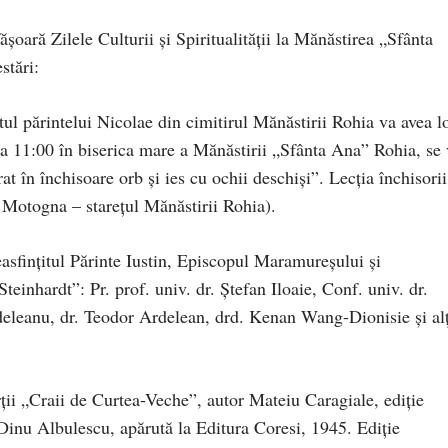
fășoară Zilele Culturii și Spiritualității la Mănăstirea „Sfânta
stări:
ul părintelui Nicolae din cimitirul Mănăstirii Rohia va avea l
ora 11:00 în biserica mare a Mănăstirii „Sfânta Ana” Rohia, se
 în închisoare orb și ies cu ochii deschiși”. Lecția închisorii
Motogna – starețul Mănăstirii Rohia).
asfințitul Părinte Iustin, Episcopul Maramureșului și
teinhardt”: Pr. prof. univ. dr. Ștefan Iloaie, Conf. univ. dr.
deleanu, dr. Teodor Ardelean, drd. Kenan Wang-Dionisie și alț
rții „Craii de Curtea-Veche”, autor Mateiu Caragiale, ediție
Dinu Albulescu, apărută la Editura Coresi, 1945. Ediție