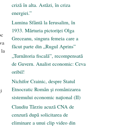
criză în alta. Astăzi, în criza
energiei.”
Lumina Sfântă la Ierusalim, în
1933. Mărturia pictoriței Olga
oc
Greceanu, singura femeia care a
 va
făcut parte din „Rugul Aprins”
 la
„Turnătoria fiscală”, recompensată
de Guvern. Analist economic: Ceva
oribil!
Nichifor Crainic, despre Statul
Etnocratic Român şi românizarea
i
sistemului economic naţional (II)
Claudiu Târziu acuză CNA de
cenzură după solicitarea de
eliminare a unui clip video din