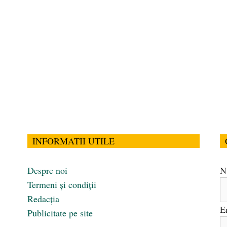
INFORMATII UTILE
Despre noi
N
Termeni și condiții
Redacția
E
Publicitate pe site