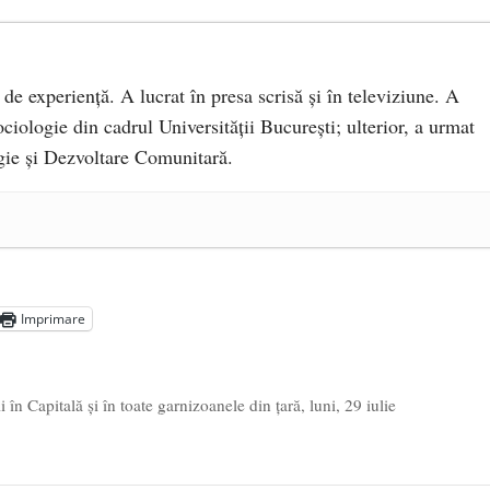
 de experiență. A lucrat în presa scrisă și în televiziune. A
ciologie din cadrul Universității București; ulterior, a urmat
ie și Dezvoltare Comunitară.
a Mănăstirea „Sfânta Ana” Rohia. Părintele Nicolae Steinhardt,
- 29 iulie 2024
ot mai aproape de autorizare pentru comercializare în UE
- 28
Imprimare
Voicescu, pomenit, duminică, la Mănăstirea Cernica
- 27 iulie
n Capitală și în toate garnizoanele din țară, luni, 29 iulie