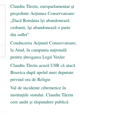
Claudiu Târziu, europarlamentar și
președinte Acțiunea Conservatoare:
„Dacă România își abandonează
ciobanii, își abandonează o parte
din suflet”
Conducerea Acțiunii Conservatoare,
la Aiud, în campania națională
pentru abrogarea Legii Vexler
Claudiu Târziu acuză USR că atacă
Biserica după apelul unei deputate
privind ora de Religie
Val de incidente cibernetice în
instituțiile statului. Claudiu Târziu
cere audit și răspundere publică