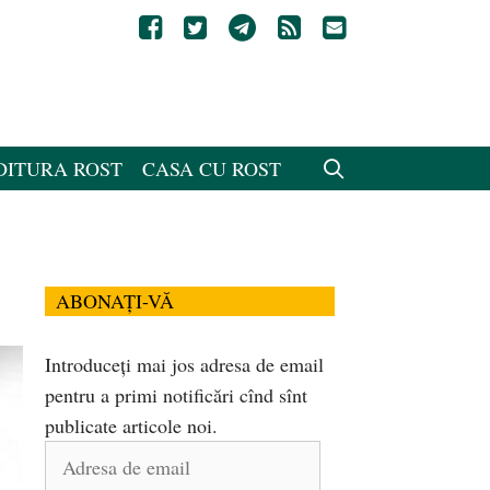
DITURA ROST
CASA CU ROST
ABONAȚI-VĂ
Introduceți mai jos adresa de email
pentru a primi notificări cînd sînt
publicate articole noi.
Adresa
de