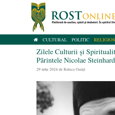
Sari
la
conținut
CULTURAL
POLITIC
RELIGIOS
Zilele Culturii și Spiritual
Părintele Nicolae Steinhard
29 iulie 2024
de
Raluca Oanță