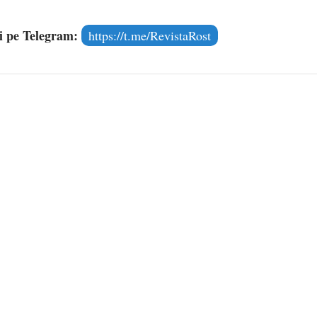
și pe Telegram:
https://t.me/RevistaRost