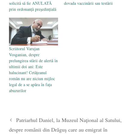
solicită să fie ANULATĂ
dovada vaccinării sau testării
prin ordonanță președințială
Scriitorul Varujan
Vosganian, despre
prelungirea stării de alertă în
ultimii doi ani: Este
halucinant! Cetățeanul
român nu are niciun mijloc
legal de a se apăra în fața
abuzurilor
Patriarhul Daniel, la Muzeul Național al Satului,
despre românii din Drăguș care au emigrat în