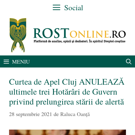
Sari
Social
la
conținut
MENIU
Curtea de Apel Cluj ANULEAZĂ
ultimele trei Hotărâri de Guvern
privind prelungirea stării de alertă
28 septembrie 2021
de
Raluca Oanță