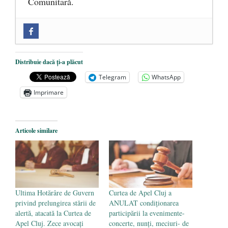
Comunitară.
Zilele Culturii și Spiritualității la
Mănăstirea „Sfânta Ana” Rohia. Părintele
Nicolae Steinhardt, comemorat la 102 ani
Distribuie dacă ți-a plăcut
de la naștere
- 29 iulie 2024
Telegram
WhatsApp
„Carnea cultivată” în laborator, tot mai
Imprimare
aproape de autorizare pentru
comercializare în UE
- 28 iulie 2024
Articole similare
Părintele mărturisitor Constantin
Voicescu, pomenit, duminică, la
Mănăstirea Cernica
- 27 iulie 2024
Ultima Hotărâre de Guvern
Curtea de Apel Cluj a
privind prelungirea stării de
ANULAT condiționarea
alertă, atacată la Curtea de
participării la evenimente-
Apel Cluj. Zece avocați
concerte, nunți, meciuri- de