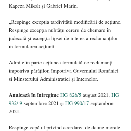
Kapcza Mikolt și Gabriel Marin.
„Respinge excepția tardivității modificării de acțiune.
Respinge excepția nulității cererii de chemare în
judecată și excepția lipsei de interes a reclamanților
în formularea acțiunii.
Admite în parte acțiunea formulată de reclamanți
împotriva pârâților, împotriva Guvernului României
și Minsterului Administrației și Internelor.
Anulează în întregime
HG 826/5
august 2021,
HG
932/ 9
septembrie 2021 și
HG 990/17
septembrie
2021.
Respinge capătul privind acordarea de daune morale.