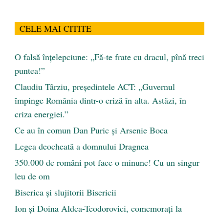
CELE MAI CITITE
O falsă înțelepciune: „Fă-te frate cu dracul, pînă treci
puntea!”
Claudiu Târziu, președintele ACT: „Guvernul
împinge România dintr-o criză în alta. Astăzi, în
criza energiei.”
Ce au în comun Dan Puric şi Arsenie Boca
Legea deocheată a domnului Dragnea
350.000 de români pot face o minune! Cu un singur
leu de om
Biserica și slujitorii Bisericii
Ion și Doina Aldea-Teodorovici, comemorați la