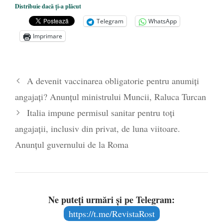
Distribuie dacă ți-a plăcut
președintele Ucrainei, Volodymyr
Telegram
WhatsApp
Zelensky
- 13 mai 2026
Imprimare
Statul care servește Națiunea
- 21 aprilie
2026
Legea Vexler produce efecte. Bustul
A devenit vaccinarea obligatorie pentru anumiți
poetului Octavian Goga, înlăturat din Iași
angajați? Anunțul ministrului Muncii, Raluca Turcan
- 16 aprilie 2026
Italia impune permisul sanitar pentru toți
angajații, inclusiv din privat, de luna viitoare.
Anunțul guvernului de la Roma
Ne puteți urmări și pe Telegram:
https://t.me/RevistaRost