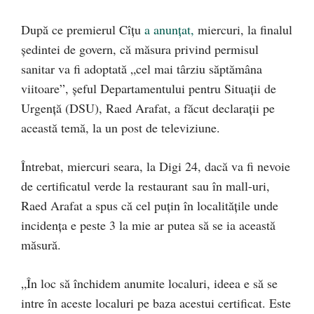
După ce premierul Cîțu
a anunțat,
miercuri, la finalul
ședintei de govern, că măsura privind permisul
sanitar va fi adoptată „cel mai târziu săptămâna
viitoare”, șeful Departamentului pentru Situații de
Urgență (DSU), Raed Arafat, a făcut declarații pe
această temă, la un post de televiziune.
Întrebat, miercuri seara, la Digi 24, dacă va fi nevoie
de certificatul verde la restaurant sau în mall-uri,
Raed Arafat a spus că cel puțin în localitățile unde
incidența e peste 3 la mie ar putea să se ia această
măsură.
„În loc să închidem anumite localuri, ideea e să se
intre în aceste localuri pe baza acestui certificat. Este