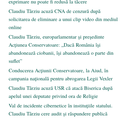
exprimare nu poate fi redusă la tăcere
Claudiu Târziu acuză CNA de cenzură după
solicitarea de eliminare a unui clip video din mediul
online
Claudiu Târziu, europarlamentar și președinte
Acțiunea Conservatoare: „Dacă România își
abandonează ciobanii, își abandonează o parte din
suflet”
Conducerea Acțiunii Conservatoare, la Aiud, în
campania națională pentru abrogarea Legii Vexler
Claudiu Târziu acuză USR că atacă Biserica după
apelul unei deputate privind ora de Religie
Val de incidente cibernetice în instituțiile statului.
Claudiu Târziu cere audit și răspundere publică