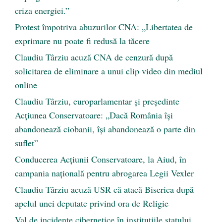
criza energiei.”
Protest împotriva abuzurilor CNA: „Libertatea de
exprimare nu poate fi redusă la tăcere
Claudiu Târziu acuză CNA de cenzură după
solicitarea de eliminare a unui clip video din mediul
online
Claudiu Târziu, europarlamentar și președinte
Acțiunea Conservatoare: „Dacă România își
abandonează ciobanii, își abandonează o parte din
suflet”
Conducerea Acțiunii Conservatoare, la Aiud, în
campania națională pentru abrogarea Legii Vexler
Claudiu Târziu acuză USR că atacă Biserica după
apelul unei deputate privind ora de Religie
Val de incidente cibernetice în instituțiile statului.