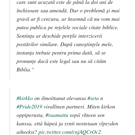
care sunt acuzată este de până la doi ani de
închisoare sau amendă. Dar o problemă și mai
gravă ar fi cenzura, ar însemnă că nu vom mai
putea publica pe rețelele sociale citate biblice.
Sentința ar deschide porțile interzicerii
postărilor similare. După cunoștințele mele,
instanța trebuie pentru prima dată, să se
pronunțe dacă este legal sau nu să cităm
Biblia.”
#kirkko
on ilmoittanut olevansa
#seta
n
#Pride2019
virallinen partneri. Miten kirkon
oppiperusta,
#raamattu
sopii yhteen sen
kanssa, että häpeä ja synti nostetaan ylpeyden
aiheeksi?
pic.twitter.com/cnjAQCrOc2