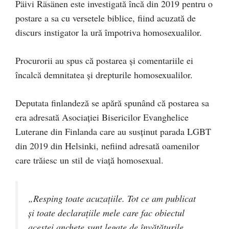
Päivi Räsänen este investigată încă din 2019 pentru o
postare a sa cu versetele biblice, fiind acuzată de
discurs instigator la ură împotriva homosexualilor.
Procurorii au spus că postarea și comentariile ei
încalcă demnitatea și drepturile homosexualilor.
Deputata finlandeză se apără spunând că postarea sa
era adresată Asociației Bisericilor Evanghelice
Luterane din Finlanda care au susținut parada LGBT
din 2019 din Helsinki, nefiind adresată oamenilor
care trăiesc un stil de viață homosexual.
„Resping toate acuzațiile. Tot ce am publicat
și toate declarațiile mele care fac obiectul
acestei anchete sunt legate de învățăturile