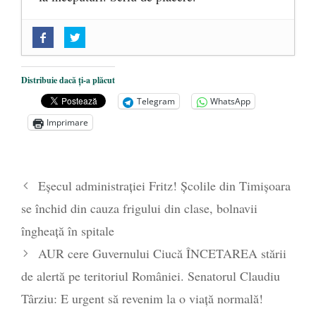
„Acum nu e momentul”
- 22 martie 2025
O nouă autostradă distruge pădurea
amazoniană, pentru summitul climatic
Distribuie dacă ți-a plăcut
COP30
- 14 martie 2025
Telegram
WhatsApp
Alegeri controlate
- 11 martie 2025
Imprimare
Eșecul administrației Fritz! Școlile din Timișoara
se închid din cauza frigului din clase, bolnavii
îngheață în spitale
AUR cere Guvernului Ciucă ÎNCETAREA stării
de alertă pe teritoriul României. Senatorul Claudiu
Târziu: E urgent să revenim la o viață normală!