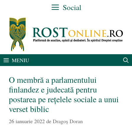
Sari
Social
la
conținut
MENIU
O membră a parlamentului
finlandez e judecată pentru
postarea pe rețelele sociale a unui
verset biblic
26 ianuarie 2022
de
Dragoș Doran