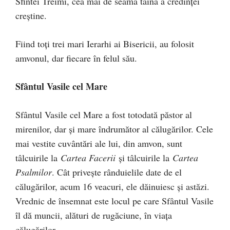
Sfintei Treimi, cea mai de seamă taină a credinţei
creştine.
Fiind toţi trei mari Ierarhi ai Bisericii, au folosit
amvonul, dar fiecare în felul său.
Sfântul Vasile cel Mare
Sfântul Vasile cel Mare a fost totodată păstor al
mirenilor, dar şi mare îndrumător al călugărilor. Cele
mai vestite cuvântări ale lui, din amvon, sunt
tâlcuirile la
Cartea Facerii
şi tâlcuirile la
Cartea
Psalmilor
. Cât priveşte rânduielile date de el
călugărilor, acum 16 veacuri, ele dăinuiesc şi astăzi.
Vrednic de însemnat este locul pe care Sfântul Vasile
îl dă muncii, alături de rugăciune, în viaţa
călugărilor.