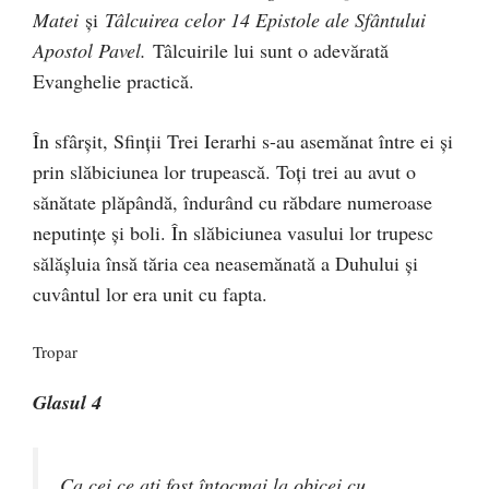
Matei
şi
Tâlcuirea celor 14 Epistole ale Sfântului
Apostol Pavel.
Tâlcuirile lui sunt o adevărată
Evanghelie practică.
În sfârşit, Sfinţii Trei Ierarhi s-au asemănat între ei şi
prin slăbiciunea lor trupească. Toţi trei au avut o
sănătate plăpândă, îndurând cu răbdare numeroase
neputinţe şi boli. În slăbiciunea vasului lor trupesc
sălăşluia însă tăria cea neasemănată a Duhului şi
cuvântul lor era unit cu fapta.
Tropar
Glasul 4
Ca cei ce ati fost întocmai la obicei cu