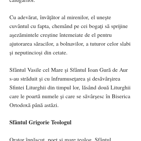
Cu adevărat, învăţător al mirenilor, el uneşte
cuvântul cu fapta, chemând pe cei bogaţi să sprijine
aşezămintele creştine întemeiate de el pentru
ajutorarea săracilor, a bolnavilor, a tuturor celor slabi
şi neputincioşi din cetate.
Sfântul Vasile cel Mare şi Sfântul Ioan Gură de Aur
s-au străduit şi cu înfrumuseţarea şi desăvârşirea
Sfintei Liturghii din timpul lor, lăsând două Liturghii
care le poartă numele şi care se săvârşesc în Biserica
Ortodoxă până astăzi.
Sfântul Grigorie Teologul
Orator înnăscut, poet şi mare teolog, Sfântul