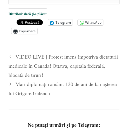
Dezvăluiri cutremurătoare despre
Distribuie dacă ți-a plăcut
președintele Ucrainei, Volodymyr
Telegram
WhatsApp
Zelensky
- 13 mai 2026
Imprimare
Statul care servește Națiunea
- 21 aprilie
2026
Legea Vexler produce efecte. Bustul
VIDEO LIVE | Protest imens împotriva dictaturii
poetului Octavian Goga, înlăturat din Iași
medicale în Canada! Ottawa, capitala federală,
- 16 aprilie 2026
blocată de tiruri!
Mari diplomați români. 130 de ani de la nașterea
lui Grigore Gafencu
Ne puteți urmări și pe Telegram: