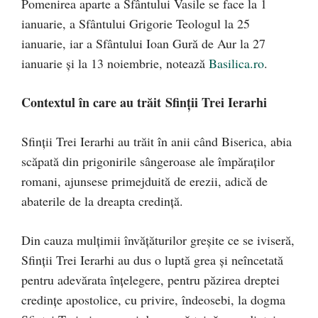
Pomenirea aparte a Sfântului Vasile se face la 1
ianuarie, a Sfântului Grigorie Teologul la 25
ianuarie, iar a Sfântului Ioan Gură de Aur la 27
ianuarie şi la 13 noiembrie, notează
Basilica.ro
.
Contextul în care au trăit Sfinţii Trei Ierarhi
Sfinţii Trei Ierarhi au trăit în anii când Biserica, abia
scăpată din prigonirile sângeroase ale împăraţilor
romani, ajunsese primejduită de erezii, adică de
abaterile de la dreapta credinţă.
Din cauza mulţimii învăţăturilor greşite ce se iviseră,
Sfinţii Trei Ierarhi au dus o luptă grea şi neîncetată
pentru adevărata înţelegere, pentru păzirea dreptei
credinţe apostolice, cu privire, îndeosebi, la dogma