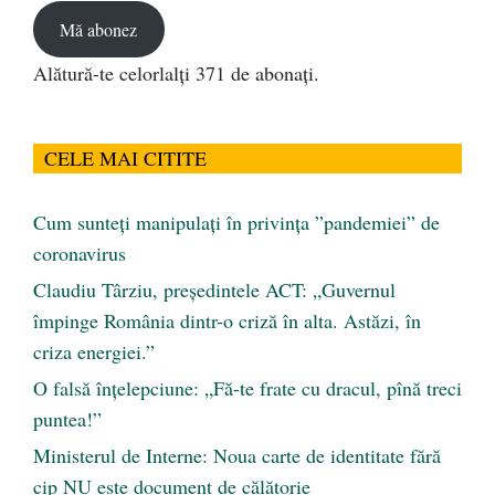
Mă abonez
Alătură-te celorlalți 371 de abonați.
CELE MAI CITITE
Cum sunteți manipulați în privința ”pandemiei” de
coronavirus
Claudiu Târziu, președintele ACT: „Guvernul
împinge România dintr-o criză în alta. Astăzi, în
criza energiei.”
O falsă înțelepciune: „Fă-te frate cu dracul, pînă treci
puntea!”
Ministerul de Interne: Noua carte de identitate fără
cip NU este document de călătorie