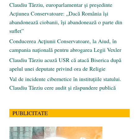
Claudiu Târziu, europarlamentar și președinte
Acțiunea Conservatoare: „Dacă România își
abandonează ciobanii, își abandonează o parte din
suflet”
Conducerea Acțiunii Conservatoare, la Aiud, în
campania națională pentru abrogarea Legii Vexler
Claudiu Târziu acuză USR că atacă Biserica după
apelul unei deputate privind ora de Religie
Val de incidente cibernetice în instituțiile statului.
Claudiu Târziu cere audit și răspundere publică
PUBLICITATE