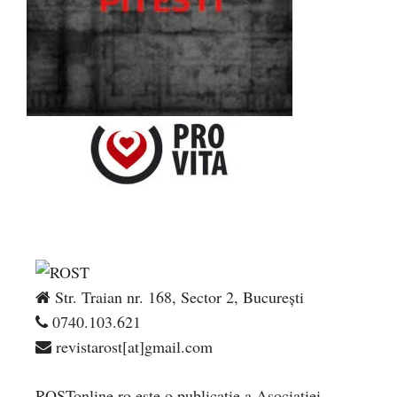
Str. Traian nr. 168, Sector 2, București
0740.103.621
revistarost[at]gmail.com
ROSTonline.ro este o publicaţie a Asociaţiei