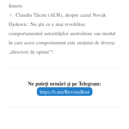
Mănăstirea Cernica
- 27 iulie 2024
femeie
Claudiu Târziu (AUR), despre cazul Novak
Djokovic: Nu știi ce e mai revoltător,
comportamentul autorităților australiene sau modul
în care acest comportament este susținut de diverși
„directori de opinie”!
Ne puteți urmări și pe Telegram:
https://t.me/RevistaRost