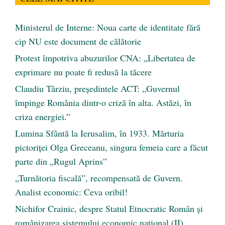
Ministerul de Interne: Noua carte de identitate fără
cip NU este document de călătorie
Protest împotriva abuzurilor CNA: „Libertatea de
exprimare nu poate fi redusă la tăcere
Claudiu Târziu, președintele ACT: „Guvernul
împinge România dintr-o criză în alta. Astăzi, în
criza energiei.”
Lumina Sfântă la Ierusalim, în 1933. Mărturia
pictoriței Olga Greceanu, singura femeia care a făcut
parte din „Rugul Aprins”
„Turnătoria fiscală”, recompensată de Guvern.
Analist economic: Ceva oribil!
Nichifor Crainic, despre Statul Etnocratic Român şi
românizarea sistemului economic naţional (II)