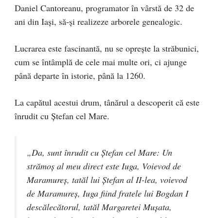
Daniel Cantoreanu, programator în vârstă de 32 de
ani din Iași, să-și realizeze arborele genealogic.
Lucrarea este fascinantă, nu se oprește la străbunici,
cum se întâmplă de cele mai multe ori, ci ajunge
până departe în istorie, până la 1260.
La capătul acestui drum, tânărul a descoperit că este
înrudit cu Ștefan cel Mare.
„Da, sunt înrudit cu Ștefan cel Mare: Un
strămoș al meu direct este Iuga, Voievod de
Maramureș, tatăl lui Ștefan al II-lea, voievod
de Maramureș, Iuga fiind fratele lui Bogdan I
descălecătorul, tatăl Margaretei Mușata,