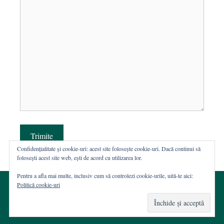
Trimite
Confidențialitate și cookie-uri: acest site folosește cookie-uri. Dacă continui să
folosești acest site web, ești de acord cu utilizarea lor.
Pentru a afla mai multe, inclusiv cum să controlezi cookie-urile, uită-te aici:
Politică cookie-uri
© 2002-2026 · Asociația ROST
Web hosting şi dezvoltare Wordpress:
Casa de WEB