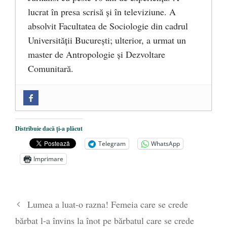
lucrat în presa scrisă și în televiziune. A
absolvit Facultatea de Sociologie din cadrul
Universității București; ulterior, a urmat un
master de Antropologie și Dezvoltare
Comunitară.
Zilele Culturii și Spiritualității la
Mănăstirea „Sfânta Ana” Rohia. Părintele
Nicolae Steinhardt, comemorat la 102 ani
Distribuie dacă ți-a plăcut
de la naștere
- 29 iulie 2024
Telegram
WhatsApp
„Carnea cultivată” în laborator, tot mai
Imprimare
aproape de autorizare pentru
comercializare în UE
- 28 iulie 2024
Părintele mărturisitor Constantin
Lumea a luat-o razna! Femeia care se crede
Voicescu, pomenit, duminică, la
bărbat l-a învins la înot pe bărbatul care se crede