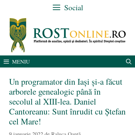
Sari
Social
la
conținut
MENIU
Un programator din Iaşi şi-a făcut
arborele genealogic până în
secolul al XIII-lea. Daniel
Cantoreanu: Sunt înrudit cu Ștefan
cel Mare!
9 ianuarie 2022
de
Raluca Oanță