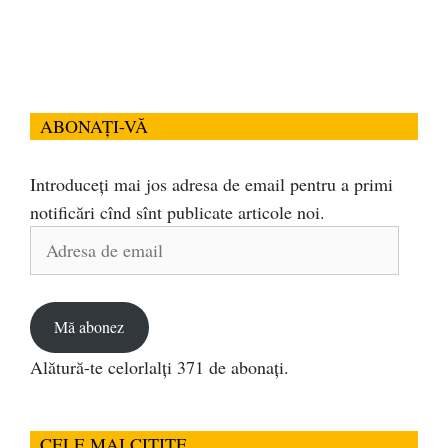
ABONAȚI-VĂ
Introduceți mai jos adresa de email pentru a primi
notificări cînd sînt publicate articole noi.
Adresa
de
email
Mă abonez
Alătură-te celorlalți 371 de abonați.
CELE MAI CITITE