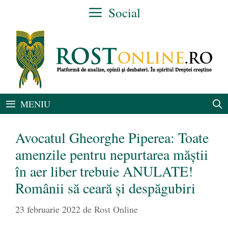
Sari
Social
la
conținut
MENIU
Avocatul Gheorghe Piperea: Toate
amenzile pentru nepurtarea măștii
în aer liber trebuie ANULATE!
Românii să ceară și despăgubiri
23 februarie 2022
de
Rost Online