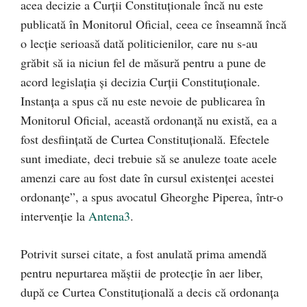
acea decizie a Curții Constituționale încă nu este
publicată în Monitorul Oficial, ceea ce înseamnă încă
o lecție serioasă dată politicienilor, care nu s-au
grăbit să ia niciun fel de măsură pentru a pune de
acord legislația și decizia Curții Constituționale.
Instanța a spus că nu este nevoie de publicarea în
Monitorul Oficial, această ordonanță nu există, ea a
fost desființată de Curtea Constituțională. Efectele
sunt imediate, deci trebuie să se anuleze toate acele
amenzi care au fost date în cursul existenței acestei
ordonanțe”, a spus avocatul Gheorghe Piperea, într-o
intervenție la
Antena3
.
Potrivit sursei citate, a fost anulată prima amendă
pentru nepurtarea măștii de protecție în aer liber,
după ce Curtea Constituțională a decis că ordonanța