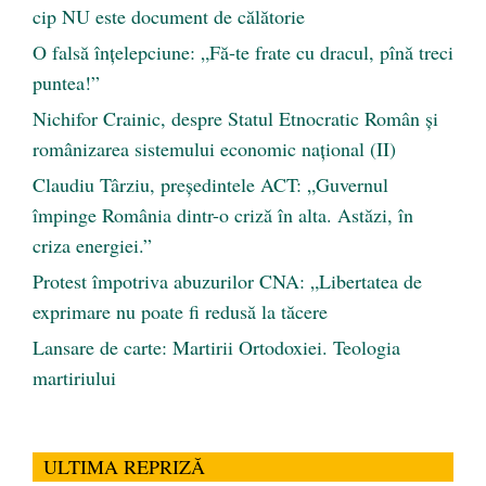
cip NU este document de călătorie
O falsă înțelepciune: „Fă-te frate cu dracul, pînă treci
puntea!”
Nichifor Crainic, despre Statul Etnocratic Român şi
românizarea sistemului economic naţional (II)
Claudiu Târziu, președintele ACT: „Guvernul
împinge România dintr-o criză în alta. Astăzi, în
criza energiei.”
Protest împotriva abuzurilor CNA: „Libertatea de
exprimare nu poate fi redusă la tăcere
Lansare de carte: Martirii Ortodoxiei. Teologia
martiriului
ULTIMA REPRIZĂ