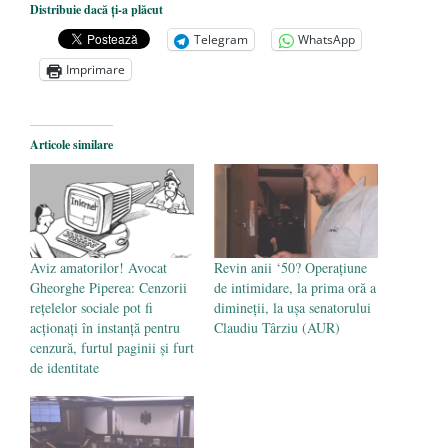
Distribuie dacă ți-a plăcut
președintele Ucrainei, Volodymyr
Telegram
WhatsApp
Zelensky
- 13 mai 2026
Imprimare
Statul care servește Națiunea
- 21 aprilie
2026
Legea Vexler produce efecte. Bustul
Articole similare
poetului Octavian Goga, înlăturat din Iași
- 16 aprilie 2026
Aviz amatorilor! Avocat
Revin anii ‘50? Operațiune
Gheorghe Piperea: Cenzorii
de intimidare, la prima oră a
rețelelor sociale pot fi
dimineții, la ușa senatorului
acționați în instanță pentru
Claudiu Târziu (AUR)
cenzură, furtul paginii și furt
de identitate