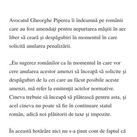
Avocatul Gheorghe Piperea îi îndeamnă pe românii
care au fost amendați pentru nepurtarea măștii în aer
liber să ceară și despăgubiri în momentul în care
solicită anularea penalizării.
„Eu sugerez românilor ca în momentul în care vor
cere anularea acestor amenzi să înceapă să solicite și
despăgubiri de la cei care au făcut posibile aceste
amenzi, mă refer la emitenții actelor normative.
Cineva trebuie să înceapă să plătească pentru asta, și
acel cineva nu poate să fie în continuare statul
român, adică noi plătitorii de taxe și impozite.
În această hotărâre nici nu s-a ținut cont de faptul că