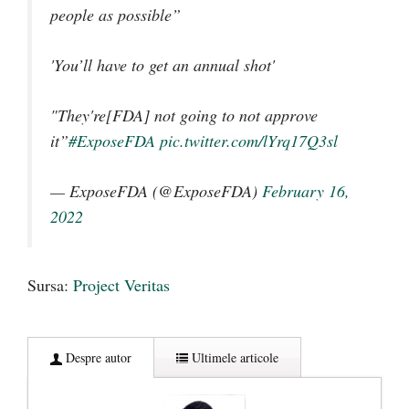
people as possible”
'You’ll have to get an annual shot'
"They're[FDA] not going to not approve
it”
#ExposeFDA
pic.twitter.com/lYrq17Q3sl
— ExposeFDA (@ExposeFDA)
February 16,
2022
Sursa:
Project Veritas
Despre autor
Ultimele articole