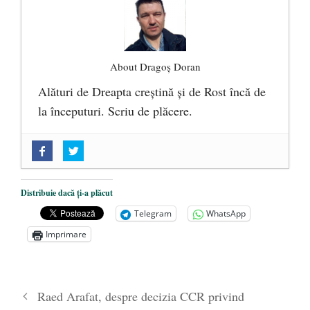
About Dragoș Doran
Alături de Dreapta creștină și de Rost încă de
la începuturi. Scriu de plăcere.
„Acum nu e momentul”
- 22 martie 2025
O nouă autostradă distruge pădurea
amazoniană, pentru summitul climatic
Distribuie dacă ți-a plăcut
COP30
- 14 martie 2025
Telegram
WhatsApp
Alegeri controlate
- 11 martie 2025
Imprimare
Raed Arafat, despre decizia CCR privind