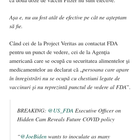
că două doze de vaccin Pfizer nu sunt efective.
Așa e, nu au fost atât de efective pe cât ne așteptam
să fie.
Când cei de la Project Veritas au contactat FDA
pentru un punct de vedere, cei de la Agenția
americană care se ocupă cu securitatea alimentelor și
medicamentelor au declarat că „
persoana care apare
în înregistrări nu se ocupă cu chestiuni legate de
vaccinuri și nu reprezintă punctul de vedere al FDA
”.
BREAKING:
@US_FDA
Executive Officer on
Hidden Cam Reveals Future COVID policy
“
@JoeBiden
wants to inoculate as many