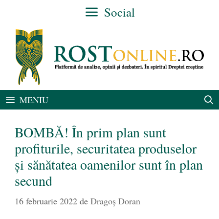
Sari
Social
la
conținut
MENIU
BOMBĂ! În prim plan sunt
profiturile, securitatea produselor
și sănătatea oamenilor sunt în plan
secund
16 februarie 2022
de
Dragoș Doran