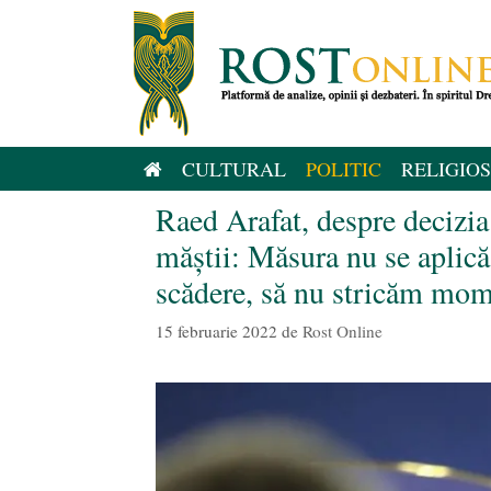
Sari
la
conținut
CULTURAL
POLITIC
RELIGIOS
Raed Arafat, despre decizi
măștii: Măsura nu se aplică
scădere, să nu stricăm mo
15 februarie 2022
de
Rost Online