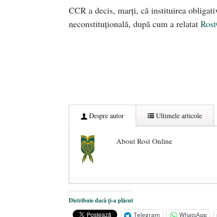
CCR a decis, marți, că instituirea obligativi
neconstituțională, după cum a relatat
Rost
Despre autor
Ultimele articole
About Rost Online
Dezvăluiri cutremurătoare despre 
Distribuie dacă ți-a plăcut
Statul care servește Națiunea
- 21 
Telegram
WhatsApp