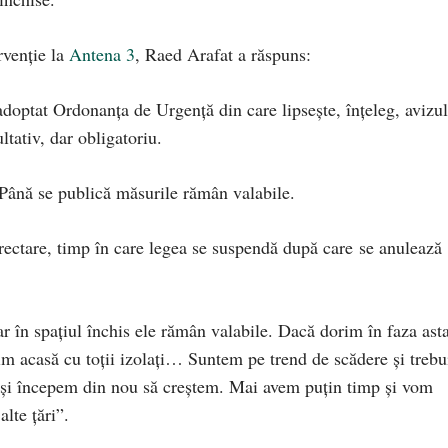
rvenție la
Antena 3
, Raed Arafat a răspuns:
adoptat Ordonanţa de Urgenţă din care lipsește, înțeleg, avizul
ltativ, dar obligatoriu.
 Până se publică măsurile rămân valabile.
rectare, timp în care legea se suspendă după care se anulează
r în spaţiul închis ele rămân valabile. Dacă dorim în faza asta
zim acasă cu toții izolați… Suntem pe trend de scădere şi trebu
a şi începem din nou să creștem. Mai avem puţin timp şi vom
alte ţări”.