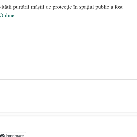
tății purtării măștii de protecție în spațiul public a fost
Online
.
președintele Ucrainei, Volodymyr Zelensky
- 13 mai 2026
aprilie 2026
Imprimare