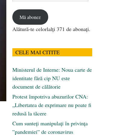
email
Mă abonez
Alătură-te celorlalți 371 de abonați.
CELE MAI CITITE
Ministerul de Interne: Noua carte de
identitate fără cip NU este
document de călătorie
Protest împotriva abuzurilor CNA:
„Libertatea de exprimare nu poate fi
redusă la tăcere
Cum sunteți manipulați în privința
”pandemiei” de coronavirus