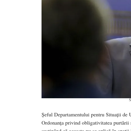
S
Șeful Departamentului pentru Situaţii de 
Ordonanța privind obligativitatea purtării m
susținând că aceasta nu se aplică în spații 