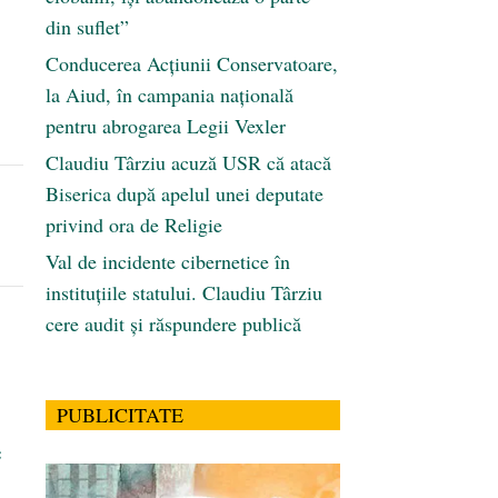
din suflet”
Conducerea Acțiunii Conservatoare,
la Aiud, în campania națională
pentru abrogarea Legii Vexler
Claudiu Târziu acuză USR că atacă
Biserica după apelul unei deputate
privind ora de Religie
Val de incidente cibernetice în
instituțiile statului. Claudiu Târziu
cere audit și răspundere publică
PUBLICITATE
e