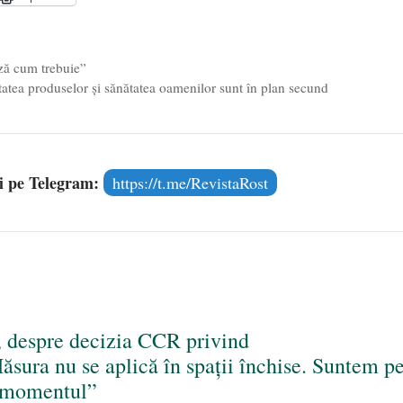
l poetului Octavian Goga, înlăturat din Iași
- 16 aprilie 2026
ză cum trebuie”
atea produselor și sănătatea oamenilor sunt în plan secund
și pe Telegram:
https://t.me/RevistaRost
, despre decizia CCR privind
Măsura nu se aplică în spații închise. Suntem p
m momentul”