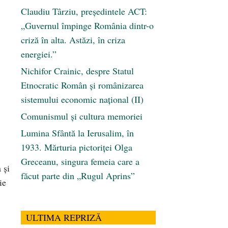
Claudiu Târziu, președintele ACT:
„Guvernul împinge România dintr-o
criză în alta. Astăzi, în criza
energiei.”
Nichifor Crainic, despre Statul
Etnocratic Român şi românizarea
sistemului economic naţional (II)
Comunismul şi cultura memoriei
Lumina Sfântă la Ierusalim, în
1933. Mărturia pictoriței Olga
Greceanu, singura femeia care a
 şi
făcut parte din „Rugul Aprins”
ie
ULTIMA REPRIZĂ