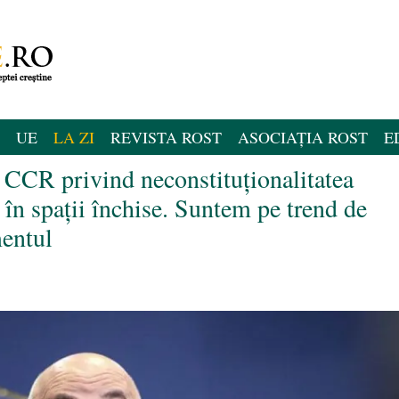
UE
LA ZI
REVISTA ROST
ASOCIAȚIA ROST
E
a CCR privind neconstituționalitatea
 în spații închise. Suntem pe trend de
mentul