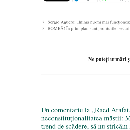
Legea Vexler produce efecte. Bustu
Sergio Aguero: „Inima nu-mi mai funcționea
BOMBĂ! În prim plan sunt profiturile, securit
Ne puteți urmări 
Un comentariu la „Raed Arafat
neconstituționalitatea măștii: 
trend de scădere, să nu strică