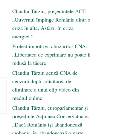
Claudiu Târziu, președintele ACT:
„Guvernul împinge România dintr-o
criză în alta. Astăzi, în criza
energiei.”
Protest împotriva abuzurilor CNA:
„Libertatea de exprimare nu poate fi
redusă la tăcere
Claudiu Târziu acuză CNA de
cenzură după solicitarea de
eliminare a unui clip video din
mediul online
Claudiu Târziu, europarlamentar și
președinte Acțiunea Conservatoare:
„Dacă România își abandonează
ciobanii, își abandonează o parte