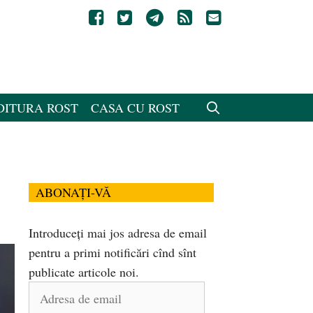
DITURA ROST
CASA CU ROST
ABONAȚI-VĂ
Introduceți mai jos adresa de email
pentru a primi notificări cînd sînt
publicate articole noi.
Adresa
de