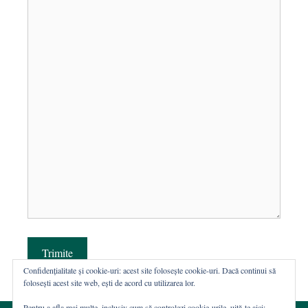
Trimite
Confidențialitate și cookie-uri: acest site folosește cookie-uri. Dacă continui să
folosești acest site web, ești de acord cu utilizarea lor.
Pentru a afla mai multe, inclusiv cum să controlezi cookie-urile, uită-te aici: