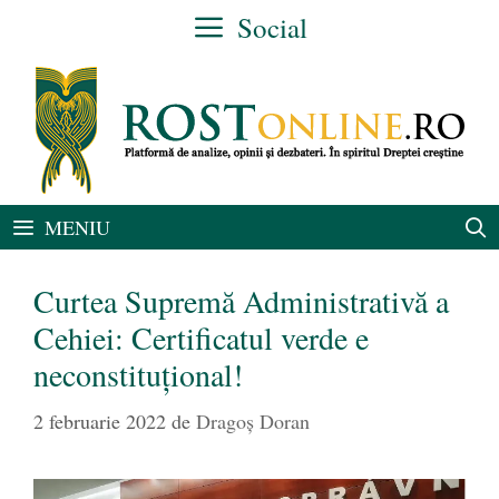
Sari
Social
la
conținut
MENIU
Curtea Supremă Administrativă a
Cehiei: Certificatul verde e
neconstituțional!
2 februarie 2022
de
Dragoș Doran