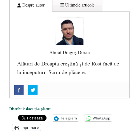
Despre autor
Ultimele articole
About Dragoș Doran
Alături de Dreapta creștină și de Rost încă de
la începuturi. Scriu de plăcere.
„Acum nu e momentul”
- 22 martie 2025
O nouă autostradă distruge pădurea
amazoniană, pentru summitul climatic
Distribuie dacă ți-a plăcut
COP30
- 14 martie 2025
Telegram
WhatsApp
Alegeri controlate
- 11 martie 2025
Imprimare