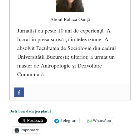
About Raluca Oanță
Jurnalist cu peste 10 ani de experiență. A
lucrat în presa scrisă și în televiziune. A
absolvit Facultatea de Sociologie din cadrul
Universității București; ulterior, a urmat un
master de Antropologie și Dezvoltare
Comunitară.
Zilele Culturii și Spiritualității la
Mănăstirea „Sfânta Ana” Rohia. Părintele
Nicolae Steinhardt, comemorat la 102 ani
Distribuie dacă ți-a plăcut
de la naștere
- 29 iulie 2024
Telegram
WhatsApp
„Carnea cultivată” în laborator, tot mai
Imprimare
aproape de autorizare pentru