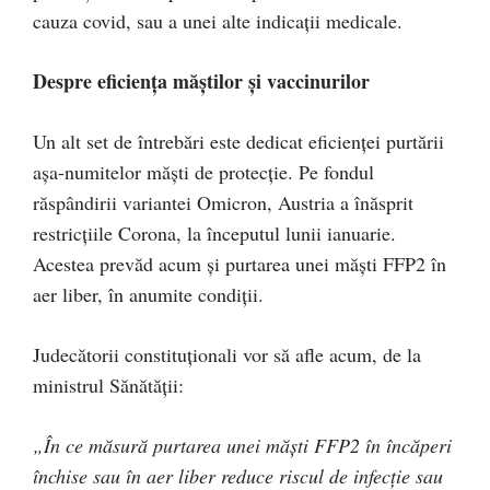
cauza covid, sau a unei alte indicații medicale.
Despre eficiența măștilor și vaccinurilor
Un alt set de întrebări este dedicat eficienței purtării
așa-numitelor măști de protecție. Pe fondul
răspândirii variantei Omicron, Austria a înăsprit
restricțiile Corona, la începutul lunii ianuarie.
Acestea prevăd acum și purtarea unei măști FFP2 în
aer liber, în anumite condiții.
Judecătorii constituționali vor să afle acum, de la
ministrul Sănătății:
„În ce măsură purtarea unei măști FFP2 în încăperi
închise sau în aer liber reduce riscul de infecție sau