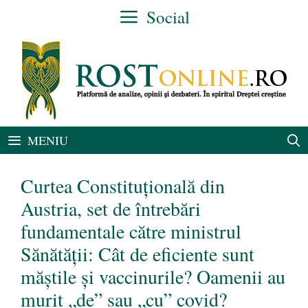
Sari
Social
la
conținut
MENIU
Curtea Constituțională din
Austria, set de întrebări
fundamentale către ministrul
Sănătății: Cât de eficiente sunt
măștile și vaccinurile? Oamenii au
murit „de” sau „cu” covid?