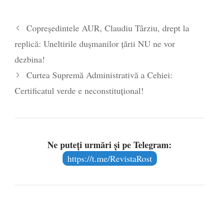
comercializare în UE
- 28 iulie 2024
Părintele mărturisitor Constantin
Copreședintele AUR, Claudiu Târziu, drept la
Voicescu, pomenit, duminică, la
replică: Uneltirile dușmanilor țării NU ne vor
Mănăstirea Cernica
- 27 iulie 2024
dezbina!
Curtea Supremă Administrativă a Cehiei:
Certificatul verde e neconstituțional!
Ne puteți urmări și pe Telegram:
https://t.me/RevistaRost