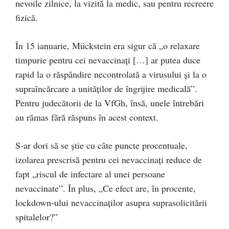
nevoile zilnice, la vizită la medic, sau pentru recreere
fizică.
În 15 ianuarie, Mückstein era sigur că „o relaxare
timpurie pentru cei nevaccinați […] ar putea duce
rapid la o răspândire necontrolată a virusului și la o
supraîncărcare a unităților de îngrijire medicală”.
Pentru judecătorii de la VfGh, însă, unele întrebări
au rămas fără răspuns în acest context.
S-ar dori să se știe cu câte puncte procentuale,
izolarea prescrisă pentru cei nevaccinați reduce de
fapt „riscul de infectare al unei persoane
nevaccinate”. În plus, „Ce efect are, în procente,
lockdown-ului nevaccinaților asupra suprasolicitării
spitalelor?”