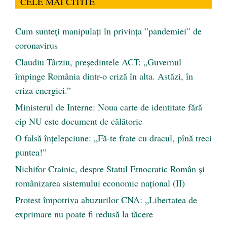
CELE MAI CITITE
Cum sunteți manipulați în privința ”pandemiei” de
coronavirus
Claudiu Târziu, președintele ACT: „Guvernul
împinge România dintr-o criză în alta. Astăzi, în
criza energiei.”
Ministerul de Interne: Noua carte de identitate fără
cip NU este document de călătorie
O falsă înțelepciune: „Fă-te frate cu dracul, pînă treci
puntea!”
Nichifor Crainic, despre Statul Etnocratic Român şi
românizarea sistemului economic naţional (II)
Protest împotriva abuzurilor CNA: „Libertatea de
exprimare nu poate fi redusă la tăcere