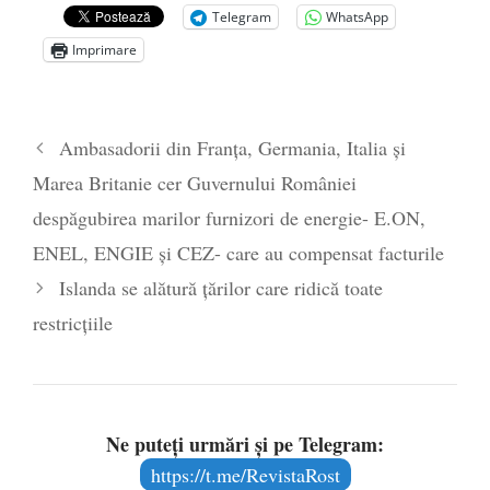
Telegram
WhatsApp
Zelensky
- 13 mai 2026
Imprimare
Statul care servește Națiunea
- 21 aprilie
2026
Legea Vexler produce efecte. Bustul
Ambasadorii din Franța, Germania, Italia și
poetului Octavian Goga, înlăturat din Iași
Marea Britanie cer Guvernului României
- 16 aprilie 2026
despăgubirea marilor furnizori de energie- E.ON,
ENEL, ENGIE și CEZ- care au compensat facturile
Islanda se alătură țărilor care ridică toate
restricțiile
Ne puteți urmări și pe Telegram:
https://t.me/RevistaRost