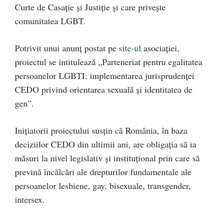
Curte de Casație și Justiție și care privește
comunitatea LGBT.
Potrivit unui anunț postat pe
site-ul
asociației,
proiectul se intitulează „Parteneriat pentru egalitatea
persoanelor LGBTI: implementarea jurisprudenței
CEDO privind orientarea sexuală şi identitatea de
gen”.
Inițiatorii proiectului susțin că România, în baza
deciziilor CEDO din ultimii ani, are obligația să ia
măsuri la nivel legislativ și instituțional prin care să
prevină încălcări ale drepturilor fundamentale ale
persoanelor lesbiene, gay, bisexuale, transgender,
intersex.