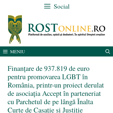
Sari
Social
la
conținut
MENIU
Finanțare de 937.819 de euro
pentru promovarea LGBT în
România, printr-un proiect derulat
de asociația Accept în parteneriat
cu Parchetul de pe lângă Înalta
Curte de Casație și Justiție