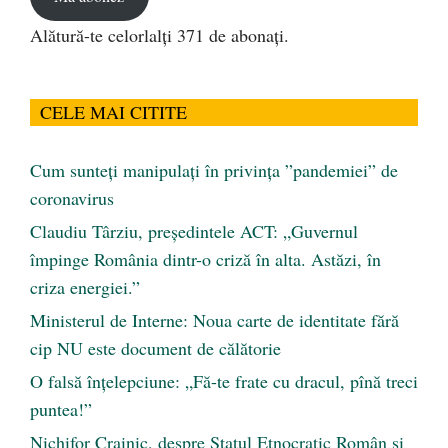
Alătură-te celorlalți 371 de abonați.
CELE MAI CITITE
Cum sunteți manipulați în privința ”pandemiei” de
coronavirus
Claudiu Târziu, președintele ACT: „Guvernul
împinge România dintr-o criză în alta. Astăzi, în
criza energiei.”
Ministerul de Interne: Noua carte de identitate fără
cip NU este document de călătorie
O falsă înțelepciune: „Fă-te frate cu dracul, pînă treci
puntea!”
Nichifor Crainic, despre Statul Etnocratic Român şi