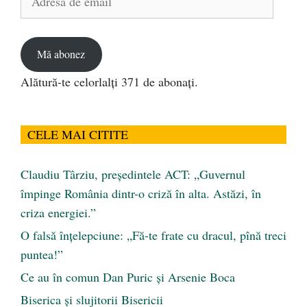
de
email
Mă abonez
Alătură-te celorlalți 371 de abonați.
CELE MAI CITITE
Claudiu Târziu, președintele ACT: „Guvernul
împinge România dintr-o criză în alta. Astăzi, în
criza energiei.”
O falsă înțelepciune: „Fă-te frate cu dracul, pînă treci
puntea!”
Ce au în comun Dan Puric şi Arsenie Boca
Biserica și slujitorii Bisericii