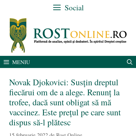
Sari
Social
la
conținut
MENIU
Novak Djokovici: Susțin dreptul
fiecărui om de a alege. Renunț la
trofee, dacă sunt obligat să mă
vaccinez. Este prețul pe care sunt
dispus să-l plătesc
15 februarie 2022
de
Rost Online