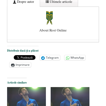
Despre autor
Ultimele articole
About Rost Online
Dezvăluiri cutremurătoare despre
Distribuie dacă ți-a plăcut
președintele Ucrainei, Volodymyr
Telegram
WhatsApp
Zelensky
- 13 mai 2026
Imprimare
Statul care servește Națiunea
- 21 aprilie
2026
Legea Vexler produce efecte. Bustul
Articole similare
poetului Octavian Goga, înlăturat din Iași
- 16 aprilie 2026