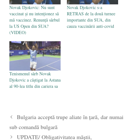
Novak Djokovic: Nu sunt
Novak Djokovic s-a
vaccinat şi nu intenţionez să
RETRAS de la două turnee
mă vaccinez. Renunță sârbul
importante din SUA, din
la US Open din SUA?
cauza vaccinării anti-covid
(VIDEO)
Tenismenul sârb Novak
Djokovic a câştigat la Astana
al 90-lea titlu din cariera sa
Bulgaria acceptă trupe aliate în țară, dar numai
sub comandă bulgară
UPDATE/ Obligativitatea măștii,