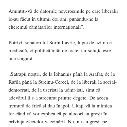
Amintiți-vă de datoriile neverosimile pe care liberalii
le-au făcut în ultimii doi ani, punându-ne la
cheremul cămătarilor internaționali”.
Potrivit senatorului Sorin Lavric, lupta de azi nu e
medicală, ci politică întâi de toate, iar soluția este
una singură
„Satrapii noștri, de la Iohannis până la Arafat, de la
Rafila până la Streinu-Cercel, de la liberali la social-
democrați, de la useriști la udmr-iști, simt că
adevărul li s-a strecurat printre degete. De aceea
tremură de frică și dau înapoi. Uitați-vă la mimica
lor când vă vor explica că pe alocori au greșit în
privința efectelor vaccinării. Nu, nu au greșit pe