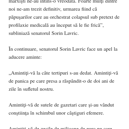
marxiști ne-au întins-o vreodată. Foarte mulți dintre
noi ne-am trezit definitiv, urmarea fiind că
păpușarilor care au orchestrat colapsul sub pretext de
profilaxie medicală au început să le fie frică”,
subliniază senatorul Sorin Lavric.
În continuare, senatorul Sorin Lavric face un apel la
aducere aminte:
„Amintiți-vă la câte tertipuri s-au dedat. Amintiți-vă
de panica pe care presa a răspândit-o de doi ani de
zile în sufletul nostru.
Amintiți-vă de sutele de gazetari care și-au vândut
conștiința în schimbul unor câștiguri efemere.
Amintiți-vă de zecile de milioane de euro pe care