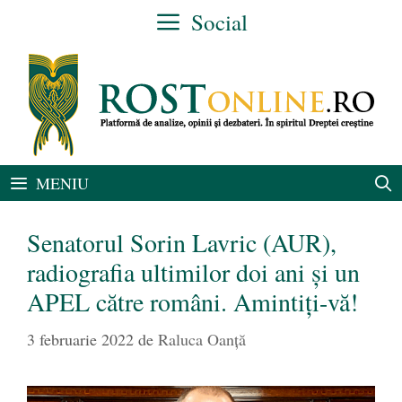
Sari
Social
la
conținut
MENIU
Senatorul Sorin Lavric (AUR),
radiografia ultimilor doi ani și un
APEL către români. Amintiți-vă!
3 februarie 2022
de
Raluca Oanță