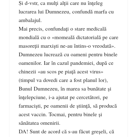
Ṣi d-vstr, ca mulţi alţii care nu înţeleg
lucrarea lui Dumnezeu, confundă marfa cu
ambalajul.
Mai precis, confundaţi o stare medicală
mondială cu o «momeală dictatorială pe care
masoreţii marxişti ne-au întins-o vreodată».
Dumnezeu lucrează cu oameni pentru binele
oamenilor. Iar în cazul pandemiei, după ce
chinezii «au scos pe piaţă acest virus»
(timpul va dovedi care a fost planul lor),
Bunul Dumnezeu, în marea sa bunătate şi
înţelepciune, i-a ajutat pe cercetători, pe
farmacişti, pe oamenii de ştiinţă, să producă
acest vaccin. Tocmai, pentru binele şi
sănătatea omenirii.
DA! Sunt de acord că s-au făcut greşeli, că