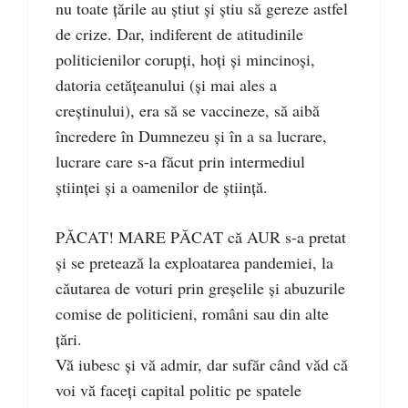
nu toate ţările au ştiut şi ştiu să gereze astfel
de crize. Dar, indiferent de atitudinile
politicienilor corupţi, hoţi şi mincinoşi,
datoria cetăţeanului (şi mai ales a
creştinului), era să se vaccineze, să aibă
încredere în Dumnezeu şi în a sa lucrare,
lucrare care s-a făcut prin intermediul
ştiinţei şi a oamenilor de ştiinţă.
PĂCAT! MARE PĂCAT că AUR s-a pretat
şi se pretează la exploatarea pandemiei, la
căutarea de voturi prin greşelile şi abuzurile
comise de politicieni, români sau din alte
ţări.
Vă iubesc şi vă admir, dar sufăr când văd că
voi vă faceţi capital politic pe spatele