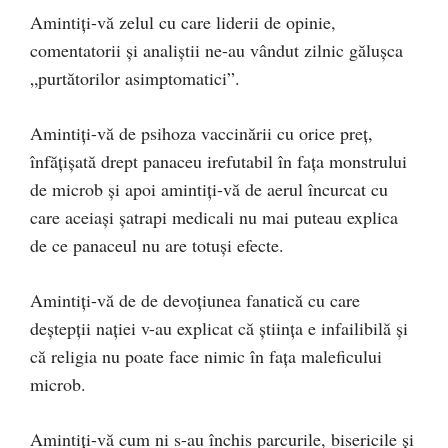
Amintiți-vă zelul cu care liderii de opinie,
comentatorii și analiștii ne-au vândut zilnic gălușca
„purtătorilor asimptomatici”.
Amintiți-vă de psihoza vaccinării cu orice preț,
înfățișată drept panaceu irefutabil în fața monstrului
de microb și apoi amintiți-vă de aerul încurcat cu
care aceiași șatrapi medicali nu mai puteau explica
de ce panaceul nu are totuși efecte.
Amintiți-vă de de devoțiunea fanatică cu care
deștepții nației v-au explicat că știința e infailibilă și
că religia nu poate face nimic în fața maleficului
microb.
Amintiți-vă cum ni s-au închis parcurile, bisericile și