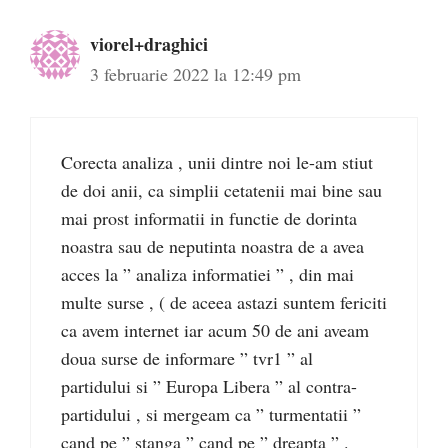
viorel+draghici
3 februarie 2022 la 12:49 pm
Corecta analiza , unii dintre noi le-am stiut
de doi anii, ca simplii cetatenii mai bine sau
mai prost informatii in functie de dorinta
noastra sau de neputinta noastra de a avea
acces la ” analiza informatiei ” , din mai
multe surse , ( de aceea astazi suntem fericiti
ca avem internet iar acum 50 de ani aveam
doua surse de informare ” tvr1 ” al
partidului si ” Europa Libera ” al contra-
partidului , si mergeam ca ” turmentatii ”
cand pe ” stanga ” cand pe ” dreapta ” .