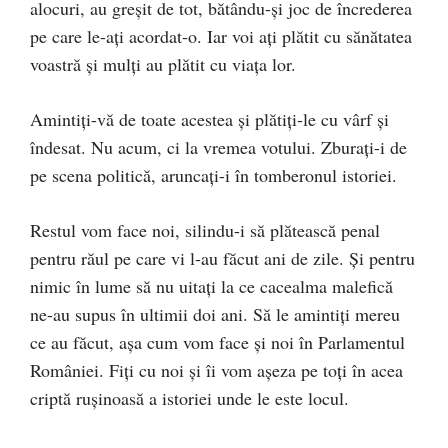
alocuri, au greșit de tot, bătându-și joc de încrederea
pe care le-ați acordat-o. Iar voi ați plătit cu sănătatea
voastră și mulți au plătit cu viața lor.
Amintiți-vă de toate acestea și plătiți-le cu vârf și
îndesat. Nu acum, ci la vremea votului. Zburați-i de
pe scena politică, aruncați-i în tomberonul istoriei.
Restul vom face noi, silindu-i să plătească penal
pentru răul pe care vi l-au făcut ani de zile. Și pentru
nimic în lume să nu uitați la ce cacealma malefică
ne-au supus în ultimii doi ani. Să le amintiți mereu
ce au făcut, așa cum vom face și noi în Parlamentul
României. Fiți cu noi și îi vom așeza pe toți în acea
criptă rușinoasă a istoriei unde le este locul.