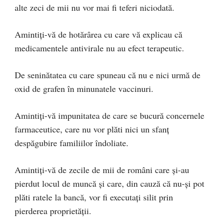
alte zeci de mii nu vor mai fi teferi niciodată.
Amintiți-vă de hotărârea cu care vă explicau că
medicamentele antivirale nu au efect terapeutic.
De seninătatea cu care spuneau că nu e nici urmă de
oxid de grafen în minunatele vaccinuri.
Amintiți-vă impunitatea de care se bucură concernele
farmaceutice, care nu vor plăti nici un sfanț
despăgubire familiilor îndoliate.
Amintiți-vă de zecile de mii de români care și-au
pierdut locul de muncă și care, din cauză că nu-și pot
plăti ratele la bancă, vor fi executați silit prin
pierderea proprietății.