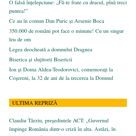
O falsă înțelepciune: „Fă-te frate cu dracul, pînă treci
puntea!”
Ce au în comun Dan Puric şi Arsenie Boca
350.000 de români pot face o minune! Cu un singur
leu de om
Legea deocheată a domnului Dragnea
Biserica și slujitorii Bisericii
Ion și Doina Aldea-Teodorovici, comemorați la
Coșereni, la 32 de ani de la trecerea la Domnul
ULTIMA REPRIZĂ
Claudiu Târziu, președintele ACT: „Guvernul
împinge România dintr-o criză în alta. Astăzi, în