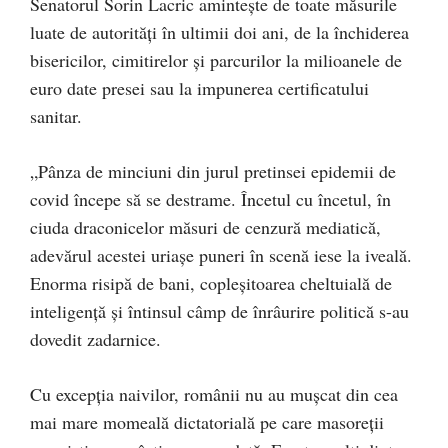
Senatorul Sorin Lacric amintește de toate măsurile
luate de autorități în ultimii doi ani, de la închiderea
bisericilor, cimitirelor și parcurilor la milioanele de
euro date presei sau la impunerea certificatului
sanitar.
„Pânza de minciuni din jurul pretinsei epidemii de
covid începe să se destrame. Încetul cu încetul, în
ciuda draconicelor măsuri de cenzură mediatică,
adevărul acestei uriașe puneri în scenă iese la iveală.
Enorma risipă de bani, copleșitoarea cheltuială de
inteligență și întinsul câmp de înrâurire politică s-au
dovedit zadarnice.
Cu excepția naivilor, românii nu au mușcat din cea
mai mare momeală dictatorială pe care masoreții