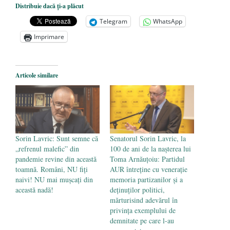
Nicolae Steinhardt, comemorat la 102 ani
Distribuie dacă ți-a plăcut
de la naștere
- 29 iulie 2024
Telegram
WhatsApp
„Carnea cultivată” în laborator, tot mai
Imprimare
aproape de autorizare pentru
comercializare în UE
- 28 iulie 2024
Articole similare
Părintele mărturisitor Constantin
Voicescu, pomenit, duminică, la
Mănăstirea Cernica
- 27 iulie 2024
Sorin Lavric: Sunt semne că
Senatorul Sorin Lavric, la
„refrenul malefic” din
100 de ani de la nașterea lui
pandemie revine din această
Toma Arnăuțoiu: Partidul
toamnă. Români, NU fiți
AUR întreține cu venerație
naivi! NU mai mușcați din
memoria partizanilor și a
această nadă!
deținuților politici,
mărturisind adevărul în
privința exemplului de
demnitate pe care l-au