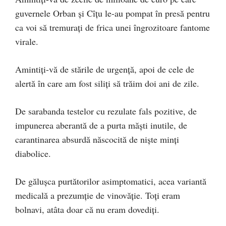
guvernele Orban și Cîțu le-au pompat în presă pentru
ca voi să tremurați de frica unei îngrozitoare fantome
virale.
Amintiți-vă de stările de urgență, apoi de cele de
alertă în care am fost siliți să trăim doi ani de zile.
De sarabanda testelor cu rezulate fals pozitive, de
impunerea aberantă de a purta măști inutile, de
carantinarea absurdă născocită de niște minți
diabolice.
De gălușca purtătorilor asimptomatici, acea variantă
medicală a prezumție de vinovăție. Toți eram
bolnavi, atâta doar că nu eram dovediți.