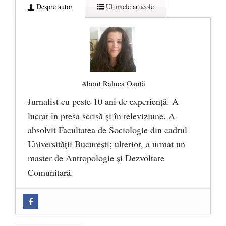
Despre autor
Ultimele articole
About Raluca Oanță
Jurnalist cu peste 10 ani de experiență. A
lucrat în presa scrisă și în televiziune. A
absolvit Facultatea de Sociologie din cadrul
Universității București; ulterior, a urmat un
master de Antropologie și Dezvoltare
Comunitară.
Zilele Culturii și Spiritualității la
Mănăstirea „Sfânta Ana” Rohia. Părintele