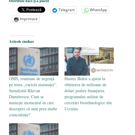
Distribuie dacă ți-a plăcut
președintele Ucrainei, Volodymyr
Telegram
WhatsApp
Zelensky
- 13 mai 2026
Imprimare
Statul care servește Națiunea
- 21 aprilie
2026
Legea Vexler produce efecte. Bustul
Articole similare
poetului Octavian Goga, înlăturat din Iași
- 16 aprilie 2026
OMS, reuniune de urgență
Hunter Biden a ajutat la
pe tema „variola maimuței”.
obținerea de milioane de
Jurnalistul Răzvan
dolari pentru finanțarea
Dumitrescu: Cum se
programului militar de
numește momentul în care
cercetări biotehnologice din
descoperi că sunt prea multe
Ucraina
coincidențe?