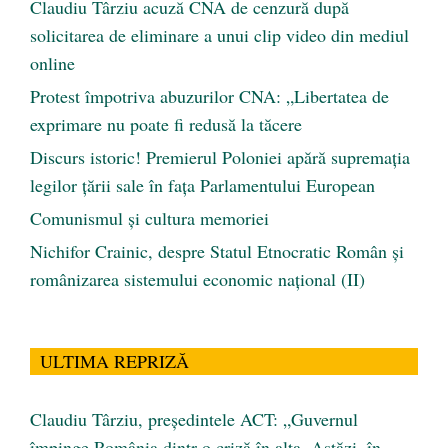
Claudiu Târziu acuză CNA de cenzură după
solicitarea de eliminare a unui clip video din mediul
online
Protest împotriva abuzurilor CNA: „Libertatea de
exprimare nu poate fi redusă la tăcere
Discurs istoric! Premierul Poloniei apără supremația
legilor țării sale în fața Parlamentului European
Comunismul şi cultura memoriei
Nichifor Crainic, despre Statul Etnocratic Român şi
românizarea sistemului economic naţional (II)
ULTIMA REPRIZĂ
Claudiu Târziu, președintele ACT: „Guvernul
împinge România dintr-o criză în alta. Astăzi, în