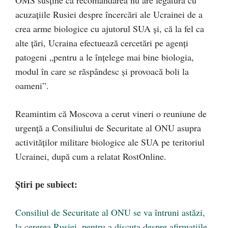
OMS susține că recomandarea nu are legătură cu
acuzaţiile Rusiei despre încercări ale Ucrainei de a
crea arme biologice cu ajutorul SUA și, că la fel ca
alte ţări, Ucraina efectuează cercetări pe agenţi
patogeni „pentru a le înţelege mai bine biologia,
modul în care se răspândesc şi provoacă boli la
oameni”.
Reamintim că Moscova a cerut vineri o reuniune de
urgenţă a Consiliului de Securitate al ONU asupra
activităţilor militare biologice ale SUA pe teritoriul
Ucrainei, după cum a relatat RostOnline.
Știri pe subiect:
Consiliul de Securitate al ONU se va întruni astăzi,
la cererea Rusiei, pentru a discuta despre afirmațiile