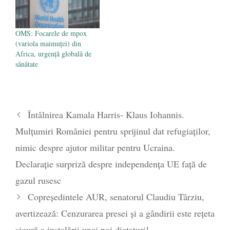
OMS: Focarele de mpox
(variola maimuței) din
Africa, urgență globală de
sănătate
Întâlnirea Kamala Harris- Klaus Iohannis.
Mulțumiri României pentru sprijinul dat refugiaților,
nimic despre ajutor militar pentru Ucraina.
Declarație surpriză despre independența UE față de
gazul rusesc
Copreședintele AUR, senatorul Claudiu Târziu,
avertizează: Cenzurarea presei și a gândirii este rețeta
sigură a instalării unei noi dictaturi!