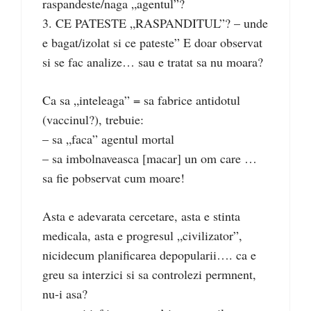
raspandeste/naga „agentul”?
3. CE PATESTE „RASPANDITUL”? – unde
e bagat/izolat si ce pateste” E doar observat
si se fac analize… sau e tratat sa nu moara?
Ca sa „inteleaga” = sa fabrice antidotul
(vaccinul?), trebuie:
– sa „faca” agentul mortal
– sa imbolnaveasca [macar] un om care …
sa fie pobservat cum moare!
Asta e adevarata cercetare, asta e stinta
medicala, asta e progresul „civilizator”,
nicidecum planificarea depopularii…. ca e
greu sa interzici si sa controlezi permnent,
nu-i asa?