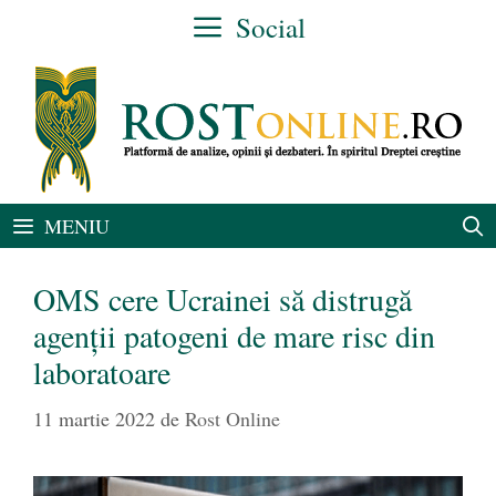
Sari
Social
la
conținut
MENIU
OMS cere Ucrainei să distrugă
agenţii patogeni de mare risc din
laboratoare
11 martie 2022
de
Rost Online