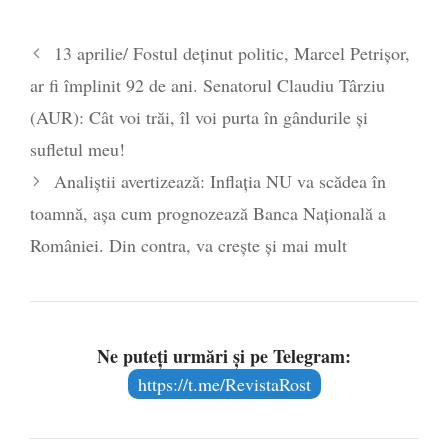
13 aprilie/ Fostul deținut politic, Marcel Petrișor,
ar fi împlinit 92 de ani. Senatorul Claudiu Târziu
(AUR): Cât voi trăi, îl voi purta în gândurile și
sufletul meu!
Analiștii avertizează: Inflația NU va scădea în
toamnă, așa cum prognozează Banca Națională a
României. Din contra, va crește și mai mult
Ne puteți urmări și pe Telegram:
https://t.me/RevistaRost