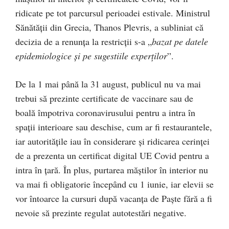
ridicate pe tot parcursul perioadei estivale. Ministrul
Sănătății din Grecia, Thanos Plevris, a subliniat că
decizia de a renunța la restricții s-a „
bazat pe datele
epidemiologice și pe sugestiile experților
”.
De la 1 mai până la 31 august, publicul nu va mai
trebui să prezinte certificate de vaccinare sau de
boală împotriva coronavirusului pentru a intra în
spații interioare sau deschise, cum ar fi restaurantele,
iar autoritățile iau în considerare și ridicarea cerinței
de a prezenta un certificat digital UE Covid pentru a
intra în țară. În plus, purtarea măștilor în interior nu
va mai fi obligatorie începând cu 1 iunie, iar elevii se
vor întoarce la cursuri după vacanța de Paște fără a fi
nevoie să prezinte regulat autotestări negative.