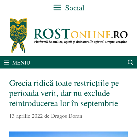
Sari
Social
la
conținut
MENIU
Grecia ridică toate restricțiile pe
perioada verii, dar nu exclude
reintroducerea lor în septembrie
13 aprilie 2022
de
Dragoș Doran