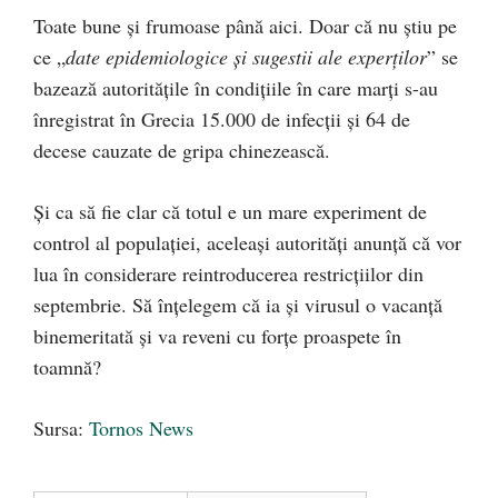
Toate bune și frumoase până aici. Doar că nu știu pe
ce „
date epidemiologice și sugestii ale experților
” se
bazează autoritățile în condițiile în care marți s-au
înregistrat în Grecia 15.000 de infecții și 64 de
decese cauzate de gripa chinezească.
Și ca să fie clar că totul e un mare experiment de
control al populației, aceleași autorități anunță că vor
lua în considerare reintroducerea restricțiilor din
septembrie. Să înțelegem că ia și virusul o vacanță
binemeritată și va reveni cu forțe proaspete în
toamnă?
Sursa:
Tornos News