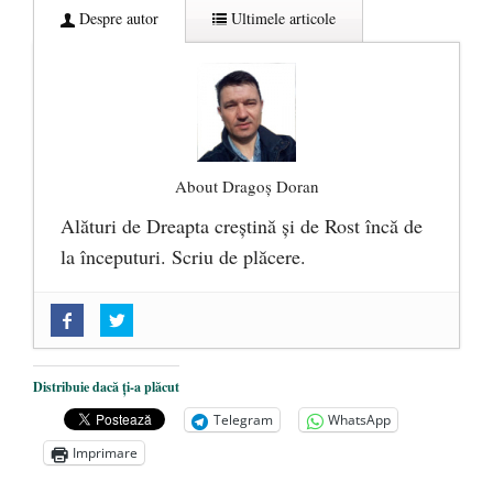
Despre autor
Ultimele articole
About Dragoș Doran
Alături de Dreapta creștină și de Rost încă de
la începuturi. Scriu de plăcere.
„Acum nu e momentul”
- 22 martie 2025
O nouă autostradă distruge pădurea
amazoniană, pentru summitul climatic
Distribuie dacă ți-a plăcut
COP30
- 14 martie 2025
Telegram
WhatsApp
Alegeri controlate
- 11 martie 2025
Imprimare