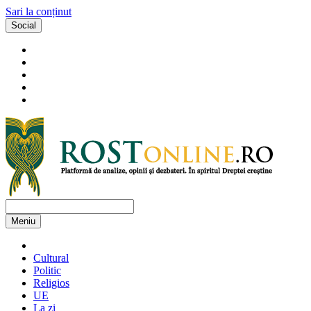
Sari la conținut
Social
Meniu
Cultural
Politic
Religios
UE
La zi