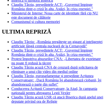
Biserica și slujitorii Bisericii
Claudiu Târziu, președintele ACT: „Guvernul împinge
România dintr-o criză în alta. Astăzi, în criza energiei.”
Ministerul de Interne: Noua carte de identitate fără cip NU
este document de călătorie
Comunismul şi cultura memoriei
ULTIMA REPRIZĂ
Claudiu Târziu: „România pregătește un gigant al inteligenței
artificiale lângă centrala nucleară de la Cernavodă”
Claudiu Târziu, președintele ACT: „Guvernul împinge
România dintr-o criză în alta. Astăzi, în criza energiei.”
Protest împotriva abuzurilor CNA: „Libertatea de exprimare
nu poate fi redusă la tăcere
Claudiu Târziu acuză CNA de cenzură după solicitarea de
eliminare a unui clip video din mediul online
Claudiu Târziu, europarlamentar și președinte Acțiunea
Conservatoare: „Dacă România își abandonează ciobanii, își
abandonează o parte din suflet”
Conducerea Acțiunii Conservatoare, la Aiud, în campania
națională pentru abrogarea Legii Vexler
Claudiu Târziu acuză USR că atacă Biserica după apelul unei
deputate privind ora de Religie