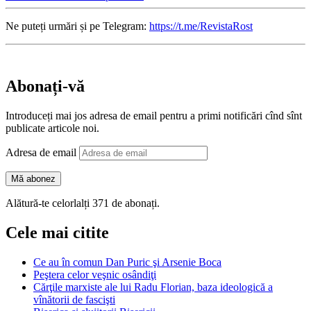
Ne puteți urmări și pe Telegram:
https://t.me/RevistaRost
Abonați-vă
Introduceți mai jos adresa de email pentru a primi notificări cînd sînt
publicate articole noi.
Adresa de email
Mă abonez
Alătură-te celorlalți 371 de abonați.
Cele mai citite
Ce au în comun Dan Puric şi Arsenie Boca
Peştera celor veşnic osândiţi
Cărţile marxiste ale lui Radu Florian, baza ideologică a
vînătorii de fascişti