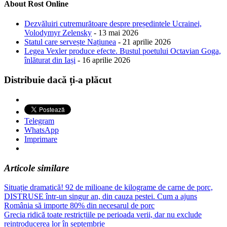
About Rost Online
Dezvăluiri cutremurătoare despre președintele Ucrainei,
Volodymyr Zelensky
- 13 mai 2026
Statul care servește Națiunea
- 21 aprilie 2026
Legea Vexler produce efecte. Bustul poetului Octavian Goga,
înlăturat din Iași
- 16 aprilie 2026
Distribuie dacă ți-a plăcut
Telegram
WhatsApp
Imprimare
Articole similare
Situație dramatică! 92 de milioane de kilograme de carne de porc,
DISTRUSE într-un singur an, din cauza pestei. Cum a ajuns
România să importe 80% din necesarul de porc
Grecia ridică toate restricțiile pe perioada verii, dar nu exclude
reintroducerea lor în septembrie