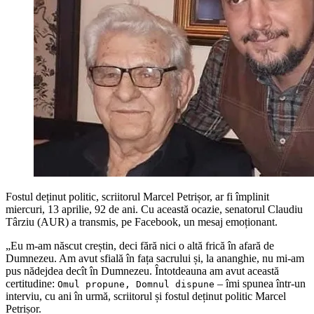
Fostul deținut politic, scriitorul Marcel Petrișor, ar fi împlinit
miercuri, 13 aprilie, 92 de ani. Cu această ocazie, senatorul Claudiu
Târziu (AUR) a transmis, pe Facebook, un mesaj emoționant.
„Eu m-am născut creștin, deci fără nici o altă frică în afară de
Dumnezeu. Am avut sfială în fața sacrului și, la ananghie, nu mi-am
pus nădejdea decît în Dumnezeu. Întotdeauna am avut această
certitudine:
– îmi spunea într-un
Omul propune, Domnul dispune
interviu, cu ani în urmă, scriitorul și fostul deținut politic Marcel
Petrișor.