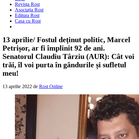
Revista Rost
Asociația Rost
Editura Rost
Casa cu Rost
13 aprilie/ Fostul deținut politic, Marcel
Petrișor, ar fi împlinit 92 de ani.
Senatorul Claudiu Târziu (AUR): Cât voi
trăi, îl voi purta în gândurile și sufletul
meu!
13 aprilie 2022
de
Rost Online