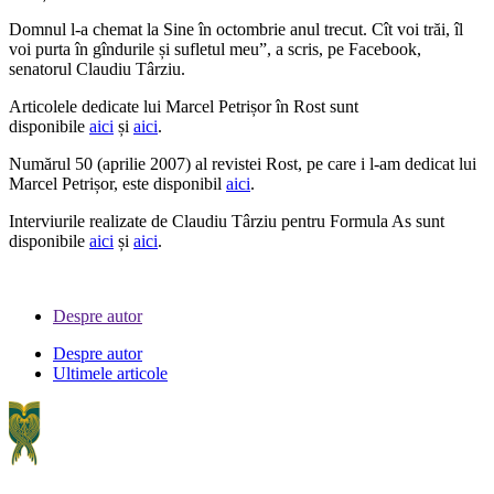
Domnul l-a chemat la Sine în octombrie anul trecut. Cît voi trăi, îl
voi purta în gîndurile și sufletul meu”, a scris, pe Facebook,
senatorul Claudiu Târziu.
Articolele dedicate lui Marcel Petrișor în Rost sunt
disponibile
aici
și
aici
.
Numărul 50 (aprilie 2007) al revistei Rost, pe care i l-am dedicat lui
Marcel Petrișor, este disponibil
aici
.
Interviurile realizate de Claudiu Târziu pentru Formula As sunt
disponibile
aici
și
aici
.
Despre autor
Despre autor
Ultimele articole