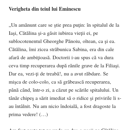
Verigheta din teiul lui Eminescu
„Un amănunt care se știe prea puțin: în spitalul de la
Iași, Cătălina și-a găsit iubirea vieții ei, pe
sublocotenentul Gheorghe Pănoiu, oltean, ca și ea.
Cătălina, îmi zicea străbunica Sa­bina, era din cale
afară de ambițioasă. Doctorii i-au spus că va dura
ceva timp recuperarea după rănile grave de la Filiași.
Dar ea, vezi-ți de treabă!, nu a avut răbdare. Se
mișca de colo-colo, ca să grăbească recuperarea,
până când, într-o zi, a căzut pe scările spitalului. Un
tânăr chipeș a sărit imediat să o ridice și privirile li s-
au întâlnit. Nu am nicio îndoială, a fost dragoste la
prima vedere! (…)
Am fost peste tot pe unde au dus-o pașii pe Cătălina,