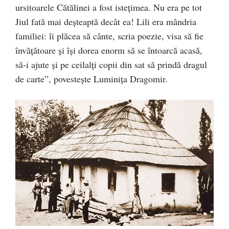
ursitoarele Cătălinei a fost istețimea. Nu era pe tot
Jiul fată mai deșteaptă decât ea! Lili era mân­dria
familiei: îi plăcea să cânte, scria poezie, visa să fie
învățătoare și își dorea enorm să se întoarcă acasă,
să-i ajute și pe ceilalți copii din sat să prindă dragul
de carte”, povestește Luminița Dragomir.