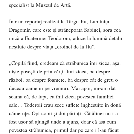
specialist la Muzeul de Artă.
Într-un reportaj realizat la Târgu Jiu, Luminița
Dragomir, care este și strănepoata Sabinei, sora cea
mică a Ecaterinei Teodoroiu, aduce la lumină detalii
neștiute despre viața „eroinei de la Jiu”.
„Copilă fiind, credeam că străbunica îmi zicea, așa,
niște povești de prin cărți. Îmi zicea, ba despre
război, ba despre foamete, ba despre cât de greu o
duceau oamenii pe vremuri. Mai apoi, mi-am dat
seama că, de fapt, ea îmi zicea povestea familiei
sale… Toderoii erau zece suflete înghesuite în două
cămeruțe. Opt copii și doi părinți! Cătălinei nu i-a
fost ușor să ajungă unde a ajuns, doar că așa cum
povestea străbunica, primul dar pe care i l-au făcut