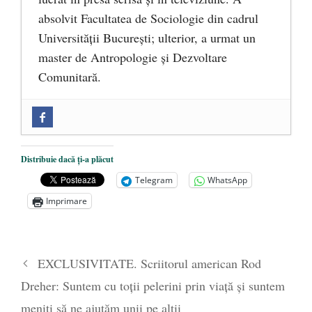
absolvit Facultatea de Sociologie din cadrul
Universității București; ulterior, a urmat un
master de Antropologie și Dezvoltare
Comunitară.
Zilele Culturii și Spiritualității la
Mănăstirea „Sfânta Ana” Rohia. Părintele
Nicolae Steinhardt, comemorat la 102 ani
Distribuie dacă ți-a plăcut
de la naștere
- 29 iulie 2024
Telegram
WhatsApp
„Carnea cultivată” în laborator, tot mai
Imprimare
aproape de autorizare pentru
comercializare în UE
- 28 iulie 2024
Părintele mărturisitor Constantin
EXCLUSIVITATE. Scriitorul american Rod
Voicescu, pomenit, duminică, la
Dreher: Suntem cu toții pelerini prin viață și suntem
Mănăstirea Cernica
- 27 iulie 2024
meniți să ne ajutăm unii pe alții