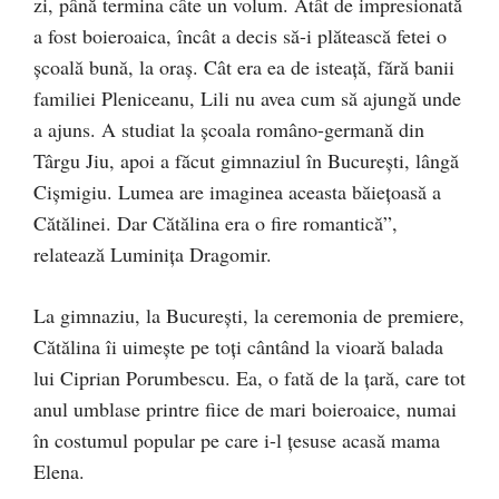
zi, până termina câte un volum. Atât de impresionată
a fost boieroaica, încât a decis să-i plătească fetei o
școală bună, la oraș. Cât era ea de isteață, fără banii
familiei Pleniceanu, Lili nu avea cum să ajungă unde
a ajuns. A stu­diat la școala româno-germană din
Târgu Jiu, apoi a făcut gimnaziul în București, lângă
Cișmigiu. Lumea are imaginea aceasta băiețoasă a
Cătălinei. Dar Cătălina era o fire ro­mantică”,
relatează Luminița Dragomir.
La gimnaziu, la Bucu­rești, la ceremonia de premiere,
Că­tălina îi uimește pe toți cântând la vioară ba­lada
lui Ciprian Porum­bescu. Ea, o fată de la țară, care tot
anul umblase printre fiice de mari boieroaice, numai
în costumul popular pe care i-l țesuse acasă mama
Elena.