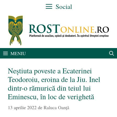
Sari
Social
la
conținut
MENIU
Neștiuta poveste a Ecaterinei
Teodoroiu, eroina de la Jiu. Inel
dintr-o rămurică din teiul lui
Eminescu, în loc de verighetă
13 aprilie 2022
de
Raluca Oanță