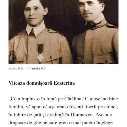
Sursa foto: Formula AS
Viteaza domnișoară Ecaterina
„Ce a împins-o în luptă pe Că­tălina? Cunoscând bine
familia, vă spun că așa erau crescuți tinerii pe atunci,
în iubire de țară și credință în Dumnezeu. Aveau o
dragoste de glie pe care greu o mai putem înțelege