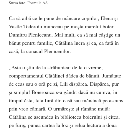
Sursa foto: Formula AS
Ca să aibă ce le pune de mâncare copiilor, Elena și
Vasile Toderoiu munceau pe moșia marelui boier
Dumitru Pleniceanu. Mai mult, ca să mai câștige un
bănuț pentru familie, Cătălina lucra și ea, ca fată în
casă, la conacul Ple­nicenilor.
„Asta o știu de la străbunica: de la o vre­me,
comportamentul Cătălinei dădea de bănuit. Jumă­tate
de ceas sau o oră pe zi, Lili dispărea. Dis­părea, pur
și simplu! Boieroaica s-a gândit dacă nu cumva, în
timpul ăsta, fata fură din casă sau mănâncă pe ascuns
prin vreo cămară. O ur­mă­rește și rămâne mută:
Cătălina se ascundea în biblio­teca boierului și citea,
pe furiș, punea cartea la loc și relua lectura a doua