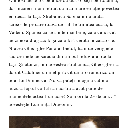
dar nicăieri n-am retrăit cu mai mare emoție povestea
ei, decât la Iași. Străbunica Sabina mi-a arătat
scrisorile pe care draga de Lili le trimitea acasă, la
Vădeni. Spunea că se simte mai bine, că a cunoscut
pe cineva drag acolo și că a fost cerută în căsătorie.
N-avea Gheorghe Pănoiu, bietul, bani de verighete
sau de inele pe sărăcia din timpul refu­giului de la
Iași! Și atunci, îmi povestea străbunica, Gheorghe i-a
dăruit Cătălinei un inel pritocit dintr-o rămurică din
teiul lui Eminescu. Nu vă puteți imagina cât mă
bucură faptul că Lili a noastră a avut parte de
momentele astea frumoase! Să mori la 23 de ani…”,
povestește Luminița Dragomir.