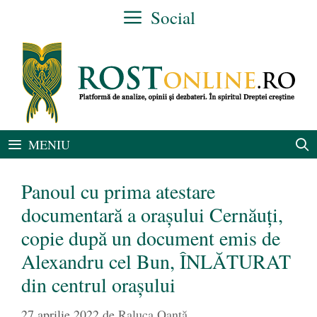
Sari
Social
la
conținut
MENIU
Panoul cu prima atestare
documentară a orașului Cernăuți,
copie după un document emis de
Alexandru cel Bun, ÎNLĂTURAT
din centrul orașului
27 aprilie 2022
de
Raluca Oanță