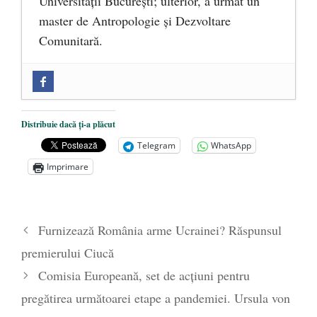
Universității București; ulterior, a urmat un
master de Antropologie și Dezvoltare
Comunitară.
Zilele Culturii și Spiritualității la
Mănăstirea „Sfânta Ana” Rohia. Părintele
Nicolae Steinhardt, comemorat la 102 ani
Distribuie dacă ți-a plăcut
de la naștere
- 29 iulie 2024
Telegram
WhatsApp
„Carnea cultivată” în laborator, tot mai
Imprimare
aproape de autorizare pentru
comercializare în UE
- 28 iulie 2024
Părintele mărturisitor Constantin
Furnizează România arme Ucrainei? Răspunsul
Voicescu, pomenit, duminică, la
premierului Ciucă
Mănăstirea Cernica
- 27 iulie 2024
Comisia Europeană, set de acțiuni pentru
pregătirea următoarei etape a pandemiei. Ursula von