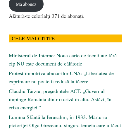
Mă abonez
Alătură-te celorlalți 371 de abonați.
CELE MAI CITITE
Ministerul de Interne: Noua carte de identitate fără
cip NU este document de călătorie
Protest împotriva abuzurilor CNA: „Libertatea de
exprimare nu poate fi redusă la tăcere
Claudiu Târziu, președintele ACT: „Guvernul
împinge România dintr-o criză în alta. Astăzi, în
criza energiei.”
Lumina Sfântă la Ierusalim, în 1933. Mărturia
pictoriței Olga Greceanu, singura femeia care a făcut