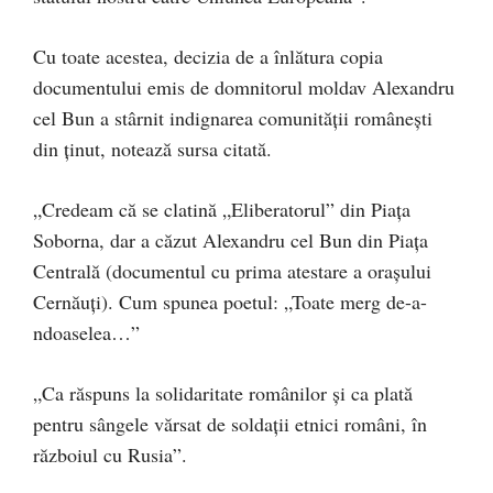
Cu toate acestea, decizia de a înlătura copia
documentului emis de domnitorul moldav Alexandru
cel Bun a stârnit indignarea comunității românești
din ținut, notează sursa citată.
„Credeam că se clatină „Eliberatorul” din Piața
Soborna, dar a căzut Alexandru cel Bun din Piața
Centrală (documentul cu prima atestare a orașului
Cernăuți). Cum spunea poetul: „Toate merg de-a-
ndoaselea…”
„Ca răspuns la solidaritate românilor și ca plată
pentru sângele vărsat de soldații etnici români, în
războiul cu Rusia”.