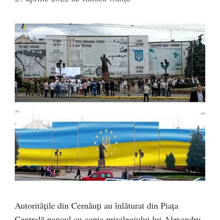
Autoritățile din Cernăuți au înlăturat din Piața
Centrală panoul cu copia privilegiului lui Alexandru