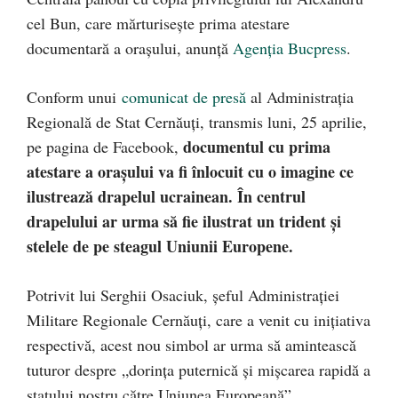
cel Bun, care mărturisește prima atestare
documentară a orașului, anunță
Agenția Bucpress
.
Conform unui
comunicat de presă
al Administrația
Regională de Stat Cernăuți, transmis luni, 25 aprilie,
documentul cu prima
pe pagina de Facebook,
atestare a orașului va fi înlocuit cu o imagine ce
ilustrează drapelul ucrainean. În centrul
drapelului ar urma să fie ilustrat un trident și
stelele de pe steagul Uniunii Europene.
Potrivit lui Serghii Osaciuk, șeful Administrației
Militare Regionale Cernăuți, care a venit cu inițiativa
respectivă, acest nou simbol ar urma să amintească
tuturor despre „dorința puternică și mișcarea rapidă a
statului nostru către Uniunea Europeană”.