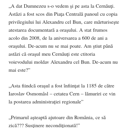
„A dat Dumnezeu s-o vedem și pe asta la Cernăuți.
Astăzi a fost scos din Piața Centrală panoul cu copia
privilegiului lui Alexandru cel Bun, care mărturisește
atestarea documentară a orașului. A stat frumos
acolo din 2008, de la aniversarea a 600 de ani a
orașului. De-acum nu se mai poate. Am știut până
astăzi că orașul meu Cernăuți este ctitoria
voievodului moldav Alexandru cel Bun. De-acum nu
mai este?”
„Asta fiindcă orașul a fost înființat la 1185 de către
Iaroslav Osmomâsl – cetatea Cern – lămuriri ce vin
la postarea administrației regionale”
„Primarul așteaptă ajutoare din România, ce să
zică??? Susținere necondiționată!”