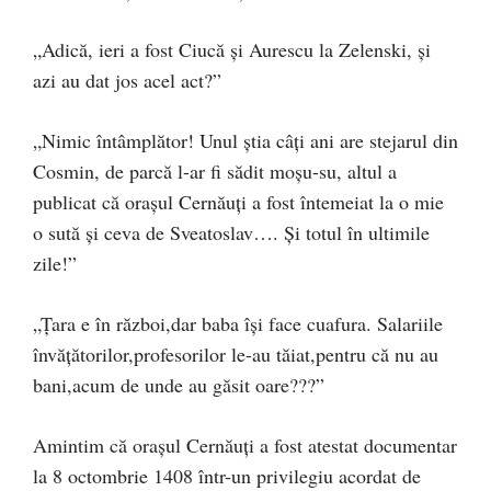
„Adică, ieri a fost Ciucă și Aurescu la Zelenski, și
azi au dat jos acel act?”
„Nimic întâmplător! Unul știa câți ani are stejarul din
Cosmin, de parcă l-ar fi sădit moșu-su, altul a
publicat că orașul Cernăuți a fost întemeiat la o mie
o sută și ceva de Sveatoslav…. Și totul în ultimile
zile!”
„Ţara e în război,dar baba îşi face cuafura. Salariile
învăţătorilor,profesorilor le-au tăiat,pentru că nu au
bani,acum de unde au găsit oare???”
Amintim că orașul Cernăuți a fost atestat documentar
la 8 octombrie 1408 într-un privilegiu acordat de