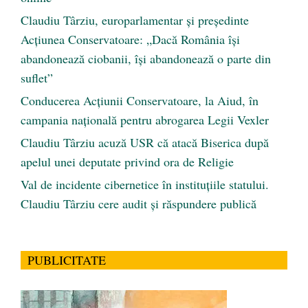
Claudiu Târziu, europarlamentar și președinte
Acțiunea Conservatoare: „Dacă România își
abandonează ciobanii, își abandonează o parte din
suflet”
Conducerea Acțiunii Conservatoare, la Aiud, în
campania națională pentru abrogarea Legii Vexler
Claudiu Târziu acuză USR că atacă Biserica după
apelul unei deputate privind ora de Religie
Val de incidente cibernetice în instituțiile statului.
Claudiu Târziu cere audit și răspundere publică
PUBLICITATE