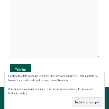
Trimite
Confidențialitate și cookie-uri: acest site folosește cookie-uri. Dacă continui să
folosești acest site web, ești de acord cu utilizarea lor.
Pentru a afla mai multe, inclusiv cum să controlezi cookie-urile, uită-te aici:
Politică cookie-uri
© 2002-2026 · Asociația ROST
Web hosting şi dezvoltare Wordpress:
Casa de WEB