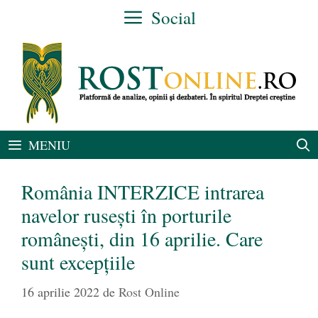
Sari
Social
la
conținut
MENIU
România INTERZICE intrarea
navelor rusești în porturile
românești, din 16 aprilie. Care
sunt excepțiile
16 aprilie 2022
de
Rost Online