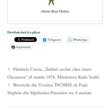
About Rost Online
Dezvăluiri cutremurătoare despre
Distribuie dacă ți-a plăcut
președintele Ucrainei, Volodymyr
Telegram
WhatsApp
Zelensky
- 13 mai 2026
Imprimare
Statul care servește Națiunea
- 21 aprilie
2026
Legea Vexler produce efecte. Bustul
Părintele Calciu, „Întâiul cuvânt către tineri-
poetului Octavian Goga, înlăturat din Iași
Chemarea” (8 martie 1978, Mănăstirea Radu Vodă)
- 16 aprilie 2026
Bisericile din Ucraina, ÎNCHISE de Paști.
Slujbele din Săptămâna Patimilor vor fi anulate