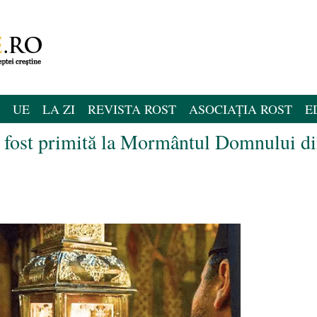
UE
LA ZI
REVISTA ROST
ASOCIAȚIA ROST
E
fost primită la Mormântul Domnului d