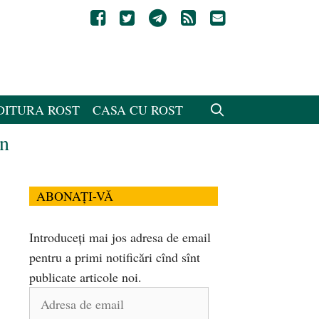
DITURA ROST
CASA CU ROST
in
ABONAȚI-VĂ
Introduceți mai jos adresa de email
pentru a primi notificări cînd sînt
publicate articole noi.
Adresa
de