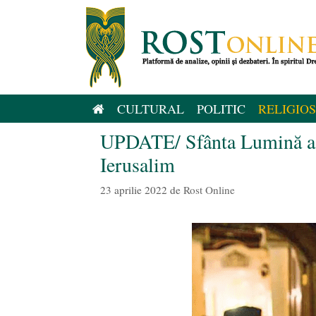
Sari
la
conținut
CULTURAL
POLITIC
RELIGIOS
UPDATE/ Sfânta Lumină a 
Ierusalim
23 aprilie 2022
de
Rost Online