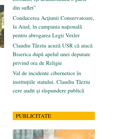
din suflet”
Conducerea Acțiunii Conservatoare,
la Aiud, în campania națională
pentru abrogarea Legii Vexler
Claudiu Târziu acuză USR că atacă
Biserica după apelul unei deputate
privind ora de Religie
Val de incidente cibernetice în
instituțiile statului. Claudiu Târziu
cere audit și răspundere publică
PUBLICITATE