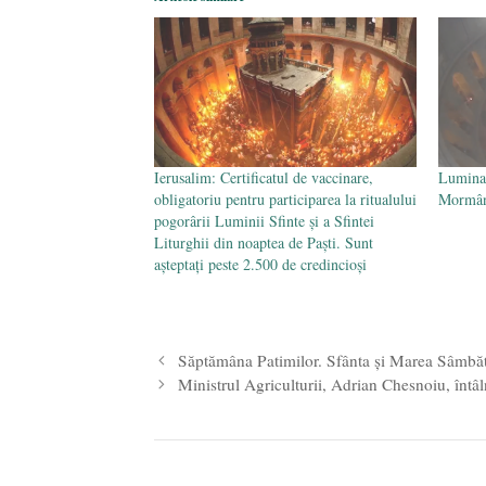
Ierusalim: Certificatul de vaccinare,
Lumina 
obligatoriu pentru participarea la ritualului
Mormân
pogorârii Luminii Sfinte şi a Sfintei
Liturghii din noaptea de Paşti. Sunt
așteptați peste 2.500 de credincioși
Săptămâna Patimilor. Sfânta și Marea Sâmbă
Ministrul Agriculturii, Adrian Chesnoiu, înt