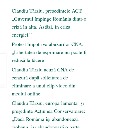
Claudiu Târziu, președintele ACT:
„Guvernul împinge România dintr-o
criză în alta. Astăzi, în criza
energiei.”
Protest împotriva abuzurilor CNA:
„Libertatea de exprimare nu poate fi
redusă la tăcere
Claudiu Târziu acuză CNA de
cenzură după solicitarea de
eliminare a unui clip video din
mediul online
Claudiu Târziu, europarlamentar și
președinte Acțiunea Conservatoare:
„Dacă România își abandonează
ciobanii, își abandonează o parte