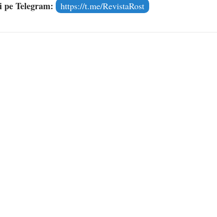
și pe Telegram:
https://t.me/RevistaRost