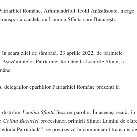
Patriarhiei Române, Arhimandritul Teofil Anăstăsoaie, merge
a transporta candela cu Lumina Sfântă spre București.
 în seara zilei de sâmbătă, 23 aprilie 2022, de părintele
l Așezămintelor Patriarhiei Române la Locurile Sfinte, a
omâne.
, delegaţilor eparhiilor Patriarhiei Române prezenți la
r distribui
Lumina Sfântă
fiecărei parohii. În aceeași seară, în
pe
Colina Bucuriei
procesiunea primirii Sfintei Lumini de cătr
atedrala Patriarhală”, se precizează în comunicatul transmis de