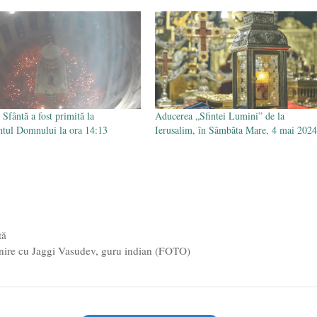
Sfântă a fost primită la
Aducerea „Sfintei Lumini” de la
tul Domnului la ora 14:13
Ierusalim, în Sâmbăta Mare, 4 mai 2024
tă
âlnire cu Jaggi Vasudev, guru indian (FOTO)