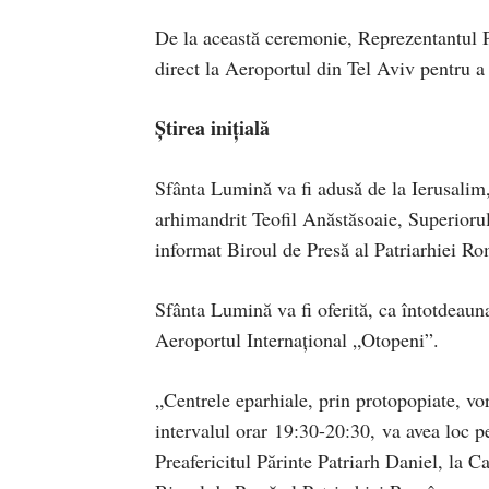
De la această ceremonie, Reprezentantul 
direct la Aeroportul din Tel Aviv pentru 
Știrea inițială
Sfânta Lumină va fi adusă de la Ierusalim,
arhimandrit Teofil Anăstăsoaie, Superioru
informat Biroul de Presă al Patriarhiei R
Sfânta Lumină va fi oferită, ca întotdeauna
Aeroportul Internaţional „Otopeni”.
„Centrele eparhiale, prin protopopiate, vo
intervalul orar 19:30-20:30, va avea loc 
Preafericitul Părinte Patriarh Daniel, la C