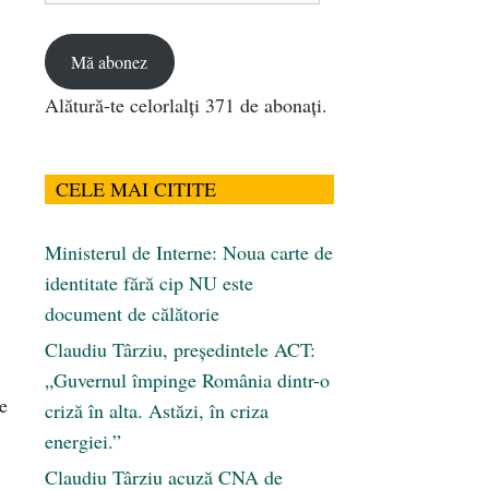
email
Mă abonez
Alătură-te celorlalți 371 de abonați.
CELE MAI CITITE
Ministerul de Interne: Noua carte de
identitate fără cip NU este
document de călătorie
Claudiu Târziu, președintele ACT:
„Guvernul împinge România dintr-o
de
criză în alta. Astăzi, în criza
energiei.”
Claudiu Târziu acuză CNA de