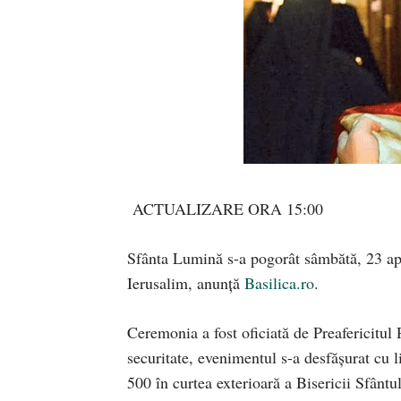
ACTUALIZARE ORA 15:00
Sfânta Lumină s-a pogorât sâmbătă, 23 apr
Ierusalim, anunță
Basilica.ro
.
Ceremonia a fost oficiată de Preafericitul 
securitate, evenimentul s-a desfășurat cu li
500 în curtea exterioară a Bisericii Sfânt