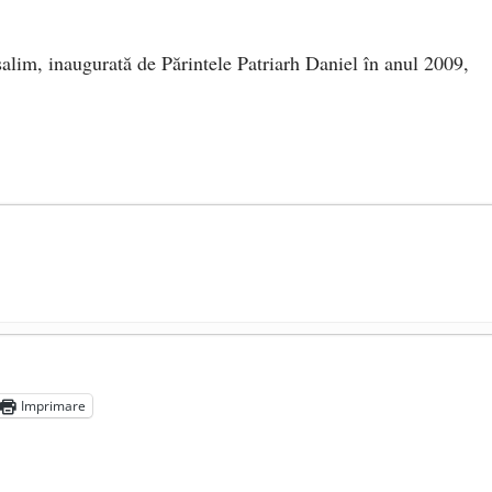
alim, inaugurată de Părintele Patriarh Daniel în anul 2009,
președintele Ucrainei, Volodymyr Zelensky
- 13 mai 2026
aprilie 2026
Imprimare
l poetului Octavian Goga, înlăturat din Iași
- 16 aprilie 2026