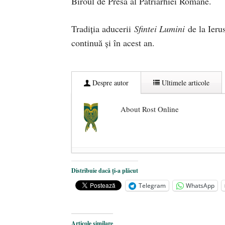
Biroul de Presă al Patriarhiei Române.
Tradiția aducerii
Sfintei Lumini
de la Ierus
continuă și în acest an.
Despre autor
Ultimele articole
About Rost Online
Dezvăluiri cutremurătoare despre 
Distribuie dacă ți-a plăcut
Statul care servește Națiunea
- 21 
Telegram
WhatsApp
Legea Vexler produce efecte. Bustu
Articole similare