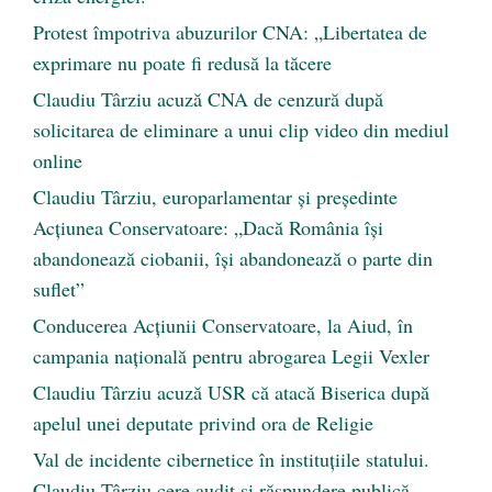
Protest împotriva abuzurilor CNA: „Libertatea de
exprimare nu poate fi redusă la tăcere
Claudiu Târziu acuză CNA de cenzură după
solicitarea de eliminare a unui clip video din mediul
online
Claudiu Târziu, europarlamentar și președinte
Acțiunea Conservatoare: „Dacă România își
abandonează ciobanii, își abandonează o parte din
suflet”
Conducerea Acțiunii Conservatoare, la Aiud, în
campania națională pentru abrogarea Legii Vexler
Claudiu Târziu acuză USR că atacă Biserica după
apelul unei deputate privind ora de Religie
Val de incidente cibernetice în instituțiile statului.
Claudiu Târziu cere audit și răspundere publică