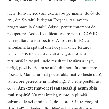
„Ieri (luni- ne.red) am externat-o pe mama, de 64 de
ani, din Spitalul Județean Focșani. Azi aveam
programare la Spitalul Adjud, pentru tratament de
recuperare. Acolo i s-a făcut testare pentru COVID,
iar rezultatul a fost pozitiv. A fost retrimisă cu
ambulanța la spitalul din Focșani, unde testarea
pentru COVID a avut rezultat negativ. A fost
retrimisă la Adjud, unde rezultatul testării a ieșit,
iarăși, pozitiv. Acum se află, din nou, în drum spre
Focșani. Mama nu mai poate, abia mai vorbește după
atâtea ore petrecute în ambulanță. Nu este posibil așa
Am externat-o ieri sănătoasă și acum abia
ceva!
mai respiră!
Nu mai înțeleg nimic, o plimbă
salvarea de azi dimineață, de la ora 9, între Focșani
și Adjud”, a declarat fiul bătrânei, notează sursa