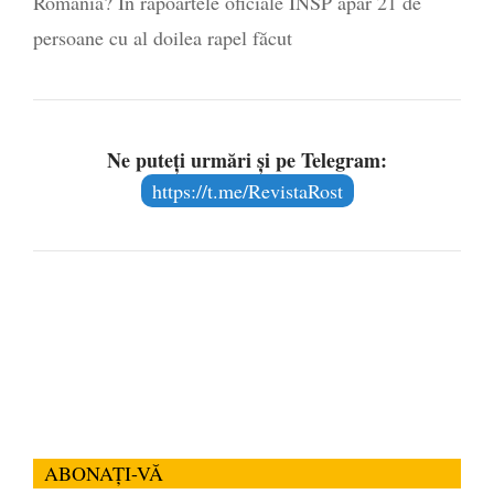
România? În rapoartele oficiale INSP apar 21 de
persoane cu al doilea rapel făcut
Ne puteți urmări și pe Telegram:
https://t.me/RevistaRost
ABONAȚI-VĂ