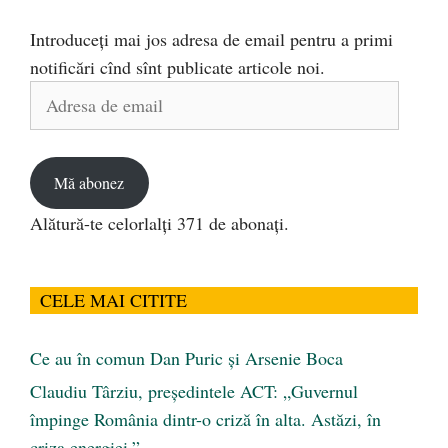
Introduceți mai jos adresa de email pentru a primi
notificări cînd sînt publicate articole noi.
Adresa
de
email
Mă abonez
Alătură-te celorlalți 371 de abonați.
CELE MAI CITITE
Ce au în comun Dan Puric şi Arsenie Boca
Claudiu Târziu, președintele ACT: „Guvernul
împinge România dintr-o criză în alta. Astăzi, în
criza energiei.”