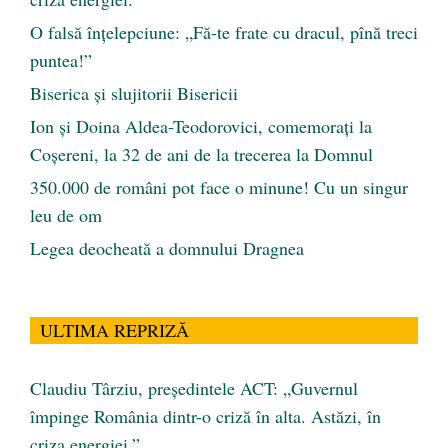
O falsă înțelepciune: „Fă-te frate cu dracul, pînă treci
puntea!”
Biserica și slujitorii Bisericii
Ion și Doina Aldea-Teodorovici, comemorați la
Coșereni, la 32 de ani de la trecerea la Domnul
350.000 de români pot face o minune! Cu un singur
leu de om
Legea deocheată a domnului Dragnea
ULTIMA REPRIZĂ
Claudiu Târziu, președintele ACT: „Guvernul
împinge România dintr-o criză în alta. Astăzi, în
criza energiei.”