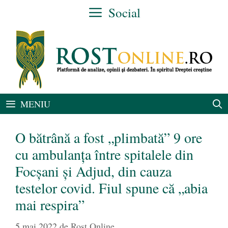
Sari
Social
la
conținut
MENIU
O bătrână a fost „plimbată” 9 ore
cu ambulanța între spitalele din
Focșani și Adjud, din cauza
testelor covid. Fiul spune că „abia
mai respira”
5 mai 2022
de
Rost Online