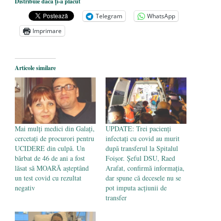
Distribuie dacă ți-a plăcut
președintele Ucrainei, Volodymyr
Telegram
WhatsApp
Zelensky
- 13 mai 2026
Imprimare
Statul care servește Națiunea
- 21 aprilie
2026
Legea Vexler produce efecte. Bustul
Articole similare
poetului Octavian Goga, înlăturat din Iași
- 16 aprilie 2026
Mai mulţi medici din Galați,
UPDATE: Trei pacienți
cercetaţi de procurori pentru
infectați cu covid au murit
UCIDERE din culpă. Un
după transferul la Spitalul
bărbat de 46 de ani a fost
Foișor. Șeful DSU, Raed
lăsat să MOARĂ așteptând
Arafat, confirmă informația,
un test covid cu rezultat
dar spune că decesele nu se
negativ
pot imputa acțiunii de
transfer