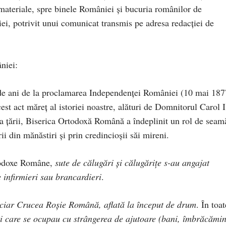
i materiale, spre binele României şi bucuria românilor de
iei, potrivit unui comunicat transmis pe adresa redacției de
niei:
de ani de la proclamarea Independenței României (10 mai 187
st act măreț al istoriei noastre, alături de Domnitorul Carol I
ta țării, Biserica Ortodoxă Română a îndeplinit un rol de seam
orii din mănăstiri şi prin credincioșii săi mireni.
rtodoxe Române,
sute de călugări şi călugărițe s-au angajat
 infirmieri sau brancardieri
.
nanciar Crucea Roșie Română, aflată la început de drum
. În toat
ţi care se ocupau cu strângerea de ajutoare (bani, îmbrăcămin