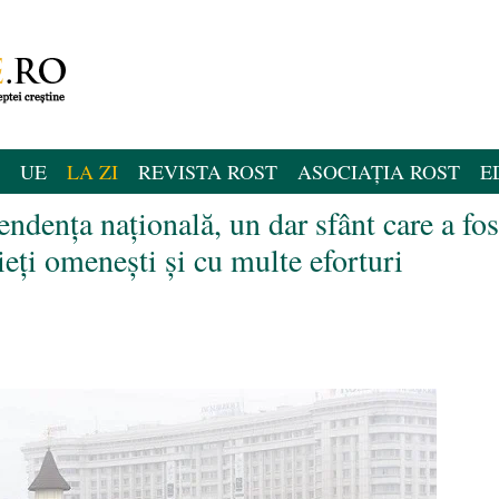
UE
LA ZI
REVISTA ROST
ASOCIAȚIA ROST
E
ndența naţională, un dar sfânt care a fos
ieți omenești şi cu multe eforturi