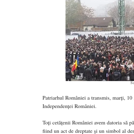
Su
Patriarhul României a transmis, marți, 10
Independenței României.
Toți cetățenii României avem datoria să pă
fiind un act de dreptate şi un simbol al de