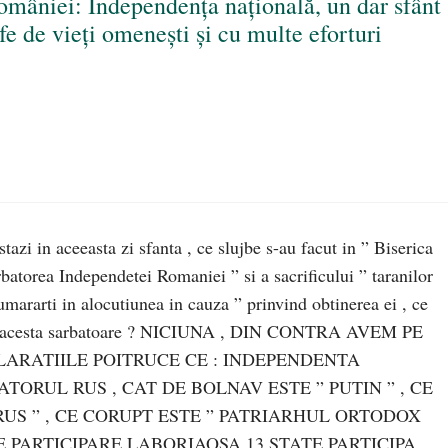
omâniei: Independența naţională, un dar sfânt
tfe de vieți omenești şi cu multe eforturi
tazi in aceeasta zi sfanta , ce slujbe s-au facut in ” Biserica
rbatorea Independetei Romaniei ” si a sacrificului ” taranilor
umararti in alocutiunea in cauza ” prinvind obtinerea ei , ce
vind acesta sarbatoare ? NICIUNA , DIN CONTRA AVEM PE
LARATIILE POITRUCE CE : INDEPENDENTA
TORUL RUS , CAT DE BOLNAV ESTE ” PUTIN ” , CE
US ” , CE CORUPT ESTE ” PATRIARHUL ORTODOX
E PARTICIPARE LABORIAOSA 13 STATE PARTICIPA