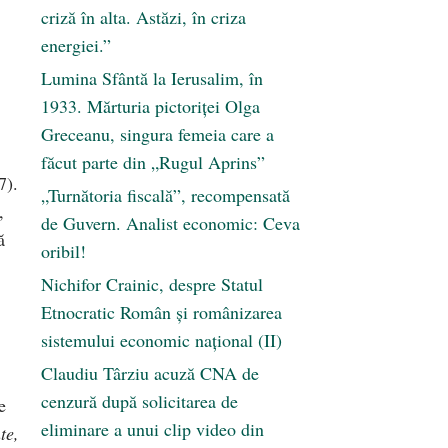
criză în alta. Astăzi, în criza
energiei.”
Lumina Sfântă la Ierusalim, în
1933. Mărturia pictoriței Olga
Greceanu, singura femeia care a
făcut parte din „Rugul Aprins”
7).
„Turnătoria fiscală”, recompensată
,
de Guvern. Analist economic: Ceva
ă
oribil!
Nichifor Crainic, despre Statul
Etnocratic Român şi românizarea
sistemului economic naţional (II)
Claudiu Târziu acuză CNA de
cenzură după solicitarea de
e
eliminare a unui clip video din
te,