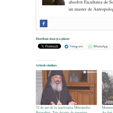
absolvit Facultatea de So
un master de Antropolog
Zilele Culturii și Spiritualității l
comemorat la 102 ani de la naștere
„Carnea cultivată” în laborator, t
Distribuie dacă ți-a plăcut
iulie 2024
Telegram
WhatsApp
Părintele mărturisitor Constantin 
2024
Articole similare
32 de ani de la reactivarea Mitropoliei
Moment 
Basarabiei. Trei decenii de renaștere
Au fost 