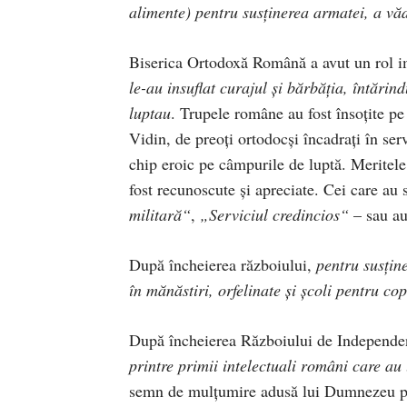
alimente) pentru susţinerea armatei, a văd
Biserica Ortodoxă Română a avut un rol im
le-au insuflat curajul şi bărbăția, întărin
luptau
. Trupele române au fost însoțite p
Vidin, de preoți ortodocși încadrați în servi
chip eroic pe câmpurile de luptă. Meritel
fost recunoscute şi apreciate. Cei care au 
militară“
,
„Serviciul credincios“
– sau au
După încheierea războiului,
pentru susţin
în mănăstiri, orfelinate şi şcoli pentru cop
După încheierea Războiului de Independe
printre primii intelectuali români care au 
semn de mulţumire adusă lui Dumnezeu pe