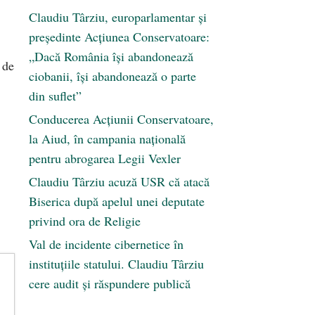
Claudiu Târziu, europarlamentar și
președinte Acțiunea Conservatoare:
„Dacă România își abandonează
 de
ciobanii, își abandonează o parte
din suflet”
Conducerea Acțiunii Conservatoare,
la Aiud, în campania națională
pentru abrogarea Legii Vexler
Claudiu Târziu acuză USR că atacă
Biserica după apelul unei deputate
privind ora de Religie
Val de incidente cibernetice în
instituțiile statului. Claudiu Târziu
cere audit și răspundere publică