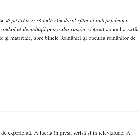
ria
să păstrăm şi să cultivăm darul sfânt al independenţei
n simbol al demnității poporului român
, obținut cu multe jertfe
ale şi materiale, spre binele României şi bucuria românilor de
 de experiență. A lucrat în presa scrisă și în televiziune. A