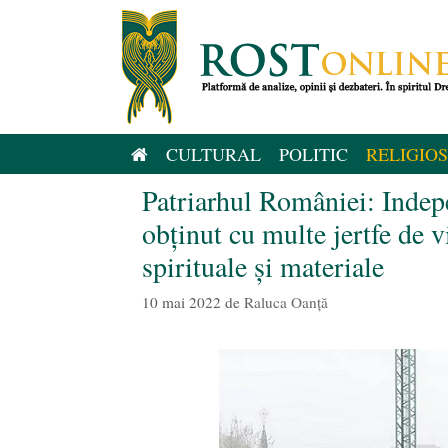
Sari
la
conținut
CULTURAL
POLITIC
RELIGIOS
Patriarhul României: Indepe
obținut cu multe jertfe de v
spirituale şi materiale
10 mai 2022
de
Raluca Oanță