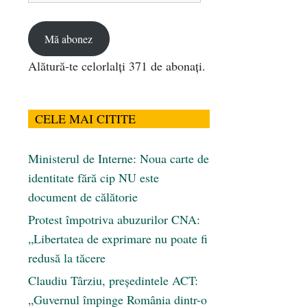
email
Mă abonez
Alătură-te celorlalți 371 de abonați.
CELE MAI CITITE
Ministerul de Interne: Noua carte de
identitate fără cip NU este
document de călătorie
Protest împotriva abuzurilor CNA:
„Libertatea de exprimare nu poate fi
redusă la tăcere
Claudiu Târziu, președintele ACT:
„Guvernul împinge România dintr-o