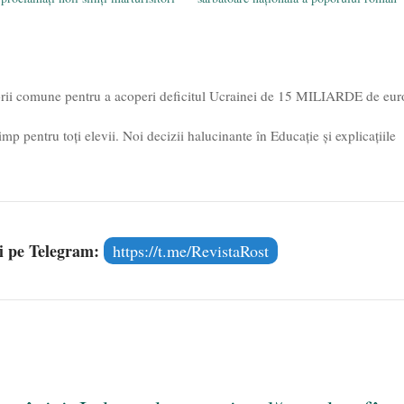
rii comune pentru a acoperi deficitul Ucrainei de 15 MILIARDE de eur
imp pentru toți elevii. Noi decizii halucinante în Educație și explicațiile
și pe Telegram:
https://t.me/RevistaRost