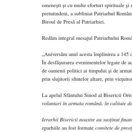
omenești şi cu multe eforturi spirituale ş
pretutindeni, a subliniat Patriarhul Român
Biroul de Presă al Patriarhiei.
Redăm integral mesajul Patriarhului Româ
„Aniversăm anul acesta împlinirea a 145 
În desfășurarea evenimentelor legate de ace
de oamenii politici ai timpului şi de arma
prin slujitorii sfintelor altare, prin viețuit
La apelul Sfântului Sinod al Bisericii O
voluntari în armata română, în calitate de
Ierarhii Bisericii noastre au susținut fi
eparhiile au fost formate
comitete de preo