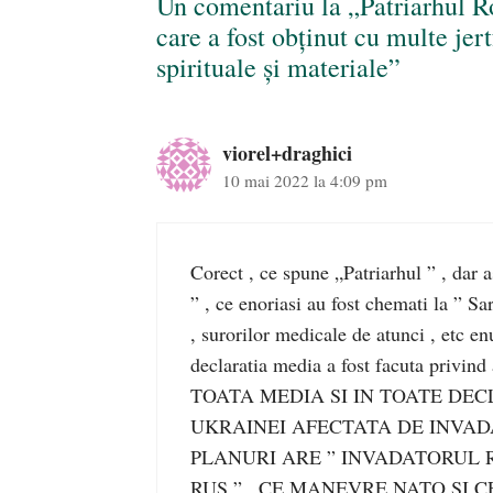
Un comentariu la „Patriarhul R
care a fost obținut cu multe jer
spirituale şi materiale”
viorel+draghici
10 mai 2022 la 4:09 pm
Corect , ce spune „Patriarhul ” , dar as
” , ce enoriasi au fost chemati la ” Sa
, surorilor medicale de atunci , etc en
declaratia media a fost facuta pri
TOATA MEDIA SI IN TOATE DEC
UKRAINEI AFECTATA DE INVADA
PLANURI ARE ” INVADATORUL R
RUS ” , CE MANEVRE NATO SI C