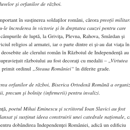
uvelor şi orfanilor de război.
portant în susținerea soldaţilor români, cărora
preoții militar
du-le încrederea în victorie şi în dreptatea cauzei pentru care
e câmpurile de luptă, la Grivița, Plevna, Rahova, Smârdan şi
ciul religios al armatei, iar o parte dintre ei şi-au dat viaţa în
e deosebite ale clerului român în Războiul de Independenţă au
supravieţuit războiului au fost decoraţi cu medalii –
„Virtutea
 primit ordinul
„Steaua României“
în diferite grade.
erea orfanilor de război, Biserica Ortodoxă Română a organiz
ii, precum şi bolniţe (infirmerii) pentru invalizi
.
nţă,
poetul
Mihai Eminescu şi scriitorul Ioan Slavici au fost
lansat şi susţinut ideea construirii unei catedrale naţionale
, c
ntru dobândirea Independenţei României, adică un edificiu