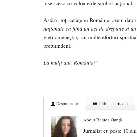
bisericesc cu valoare de simbol naţional.
Astăzi, toți cetățenii României avem dato
naţionale ca fiind un act de dreptate şi u
vieți omenești şi cu multe eforturi spiritu
pretutindeni.
La mulţi ani, România!”
Despre autor
Ultimele articole
About Raluca Oanță
Jurnalist cu peste 10 ani