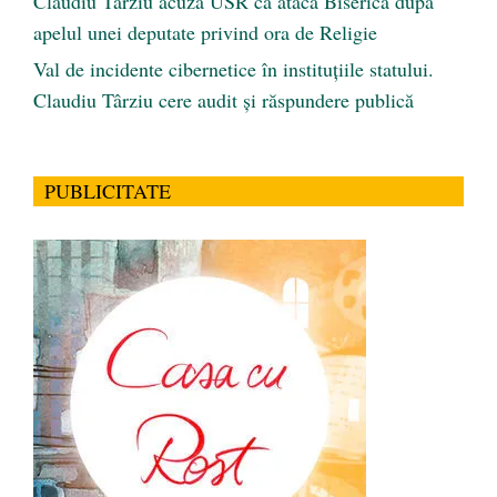
Claudiu Târziu acuză USR că atacă Biserica după
apelul unei deputate privind ora de Religie
Val de incidente cibernetice în instituțiile statului.
Claudiu Târziu cere audit și răspundere publică
PUBLICITATE