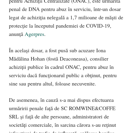
pentru Achiziţii Centralizate (ONAC), este urmărită
penal de DNA pentru abuz în serviciu, într-un dosar
legat de achiziţia nelegală a 1,7 milioane de măşti de
protecţie la începutul pandemiei de COVID-19,
anunță
Agerpres
.
În acelaşi dosar, a fost pusă sub acuzare Iona
Mădălina Hohan (fostă Deaconeasa), consilier
achiziţii publice în cadrul ONAC, pentru abuz în
serviciu dacă funcţionarul public a obţinut, pentru
sine sau pentru altul, foloase necuvenite.
De asemenea, în cauză s-a mai dispus efectuarea
urmăririi penale faţă de SC ROMWINE&COFFE
SRL şi faţă de alte persoane, administratori de
societăţi comerciale, în sarcina cărora s-au reţinut
infracţiuni de trafic de influenţă, spălarea banilor,