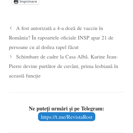
Imprimare
Statul care servește Națiunea
- 21 aprilie
2026
Legea Vexler produce efecte. Bustul
A fost autorizată a 4-a doză de vaccin în
poetului Octavian Goga, înlăturat din Iași
România? În rapoartele oficiale INSP apar 21 de
- 16 aprilie 2026
persoane cu al doilea rapel făcut
Schimbare de cadre la Casa Albă. Karine Jean-
Pierre devine purtător de cuvânt, prima lesbiană în
această funcție
Ne puteți urmări și pe Telegram:
https://t.me/RevistaRost