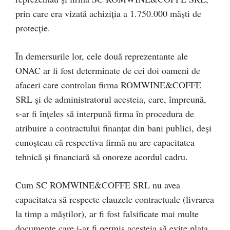
prin care era vizată achiziţia a 1.750.000 măşti de
protecţie.
În demersurile lor, cele două reprezentante ale
ONAC ar fi fost determinate de cei doi oameni de
afaceri care controlau firma ROMWINE&COFFE
SRL şi de administratorul acesteia, care, împreună,
s-ar fi înţeles să interpună firma în procedura de
atribuire a contractului finanţat din bani publici, deşi
cunoşteau că respectiva firmă nu are capacitatea
tehnică şi financiară să onoreze acordul cadru.
Cum SC ROMWINE&COFFE SRL nu avea
capacitatea să respecte clauzele contractuale (livrarea
la timp a măştilor), ar fi fost falsificate mai multe
documente care i-ar fi permis acesteia să evite plata