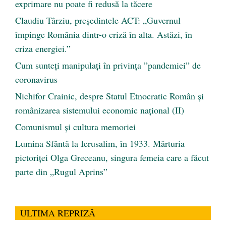
exprimare nu poate fi redusă la tăcere
Claudiu Târziu, președintele ACT: „Guvernul
împinge România dintr-o criză în alta. Astăzi, în
criza energiei.”
Cum sunteți manipulați în privința ”pandemiei” de
coronavirus
Nichifor Crainic, despre Statul Etnocratic Român şi
românizarea sistemului economic naţional (II)
Comunismul şi cultura memoriei
Lumina Sfântă la Ierusalim, în 1933. Mărturia
pictoriței Olga Greceanu, singura femeia care a făcut
parte din „Rugul Aprins”
ULTIMA REPRIZĂ