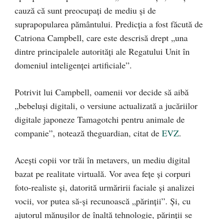
cauză că sunt preocupați de mediu și de
suprapopularea pământului. Predicția a fost făcută de
Catriona Campbell, care este descrisă drept „una
dintre principalele autorități ale Regatului Unit în
domeniul inteligenței artificiale”.
Potrivit lui Campbell, oamenii vor decide să aibă
„bebeluși digitali, o versiune actualizată a jucăriilor
digitale japoneze Tamagotchi pentru animale de
companie”, notează theguardian, citat de
EVZ
.
Acești copii vor trăi în metavers, un mediu digital
bazat pe realitate virtuală. Vor avea fețe și corpuri
foto-realiste și, datorită urmăririi faciale și analizei
vocii, vor putea să-și recunoască „părinții”. Și, cu
ajutorul mănușilor de înaltă tehnologie, părinții se