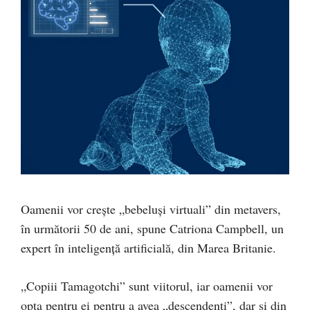
Oamenii vor crește „bebeluși virtuali” din metavers,
în următorii 50 de ani, spune Catriona Campbell, un
expert în inteligență artificială, din Marea Britanie.
„Copiii Tamagotchi” sunt viitorul, iar oamenii vor
opta pentru ei pentru a avea „descendenți”, dar şi din