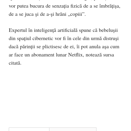
vor putea bucura de senzația fizică de a se îmbrățișa,
de a se juca și de a-și hrăni „copiii”.
Expertul în inteligență artificială spune că bebelușii
din spațiul cibernetic vor fi în cele din urmă distruși
dacă părinții se plictisesc de ei, îi pot anula așa cum
ar face un abonament lunar Netflix, notează sursa
citată.