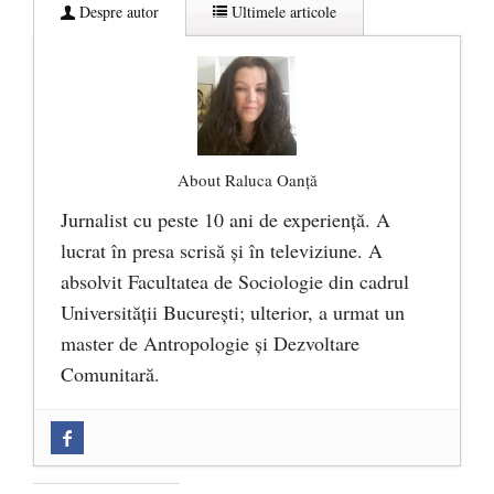
Despre autor
Ultimele articole
About Raluca Oanță
Jurnalist cu peste 10 ani de experiență. A
lucrat în presa scrisă și în televiziune. A
absolvit Facultatea de Sociologie din cadrul
Universității București; ulterior, a urmat un
master de Antropologie și Dezvoltare
Comunitară.
Zilele Culturii și Spiritualității la
Mănăstirea „Sfânta Ana” Rohia. Părintele