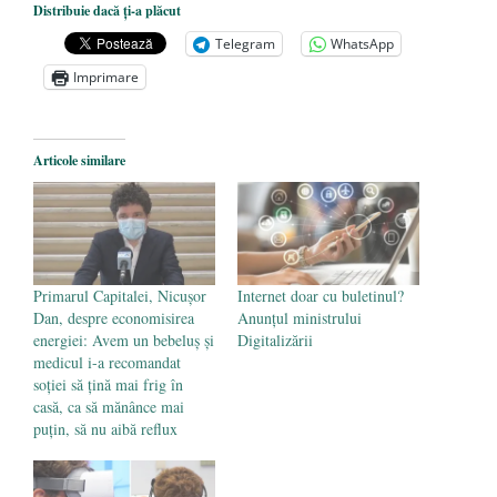
Nicolae Steinhardt, comemorat la 102 ani
Distribuie dacă ți-a plăcut
de la naștere
- 29 iulie 2024
Telegram
WhatsApp
„Carnea cultivată” în laborator, tot mai
Imprimare
aproape de autorizare pentru
comercializare în UE
- 28 iulie 2024
Articole similare
Părintele mărturisitor Constantin
Voicescu, pomenit, duminică, la
Mănăstirea Cernica
- 27 iulie 2024
Primarul Capitalei, Nicușor
Internet doar cu buletinul?
Dan, despre economisirea
Anunțul ministrului
energiei: Avem un bebeluș și
Digitalizării
medicul i-a recomandat
soției să țină mai frig în
casă, ca să mănânce mai
puțin, să nu aibă reflux