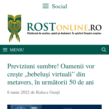
Sari
Social
la
conținut
MENIU
Previziuni sumbre! Oamenii vor
crește „bebeluși virtuali” din
metavers, în următorii 50 de ani
6 iunie 2022
de
Raluca Oanță