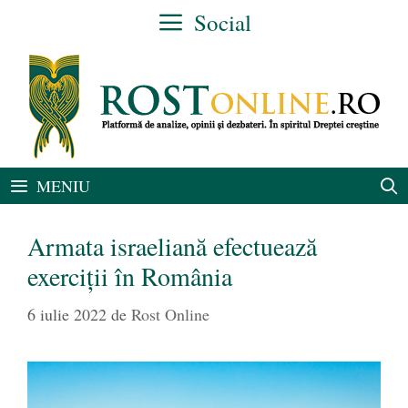
Sari
Social
la
conținut
MENIU
Armata israeliană efectuează
exerciţii în România
6 iulie 2022
de
Rost Online