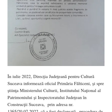
În iulie 2022, Direcția Județeană pentru Cultură
Suceava informează oficial Primăria Fălticeni, și spre
știința Ministerului Culturii, Institutului Național al
Patrimoniului și Inspectoratului Județean în
Construcții Suceava, prin adresa nr.
1365/20.07.2022, că a fost declanșată „procedura de