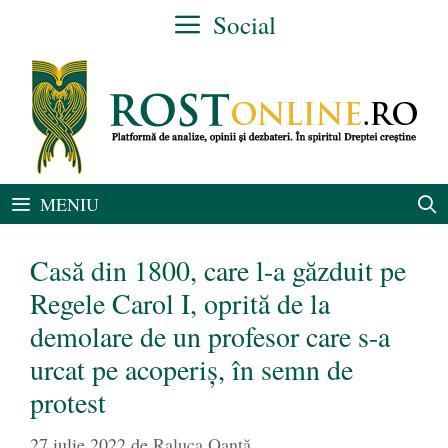
Sari
Social
la
conținut
MENIU
Casă din 1800, care l-a găzduit pe
Regele Carol I, oprită de la
demolare de un profesor care s-a
urcat pe acoperiș, în semn de
protest
27 iulie 2022
de
Raluca Oanță