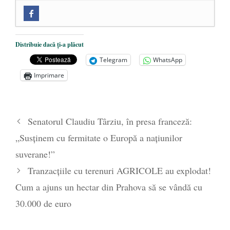
Zilele Culturii și Spiritualității la
Mănăstirea „Sfânta Ana” Rohia. Părintele
Nicolae Steinhardt, comemorat la 102 ani
Distribuie dacă ți-a plăcut
de la naștere
- 29 iulie 2024
Telegram
WhatsApp
„Carnea cultivată” în laborator, tot mai
Imprimare
aproape de autorizare pentru
comercializare în UE
- 28 iulie 2024
Părintele mărturisitor Constantin
Senatorul Claudiu Târziu, în presa franceză:
Voicescu, pomenit, duminică, la
„Susținem cu fermitate o Europă a națiunilor
Mănăstirea Cernica
- 27 iulie 2024
suverane!”
Tranzacțiile cu terenuri AGRICOLE au explodat!
Cum a ajuns un hectar din Prahova să se vândă cu
30.000 de euro