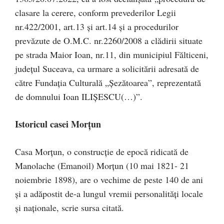
clasare la cerere, conform prevederilor Legii
nr.422/2001, art.13 și art.14 și a procedurilor
prevăzute de O.M.C. nr.2260/2008 a clădirii situate
pe strada Maior Ioan, nr.11, din municipiul Fălticeni,
județul Suceava, ca urmare a solicitării adresată de
către Fundația Culturală „Șezătoarea”, reprezentată
de domnului Ioan ILIȘESCU(…)”.
Istoricul casei Morțun
Casa Morțun, o construcție de epocă ridicată de
Manolache (Emanoil) Morțun (10 mai 1821- 21
noiembrie 1898), are o vechime de peste 140 de ani
și a adăpostit de-a lungul vremii personalități locale
și naționale, scrie sursa citată.