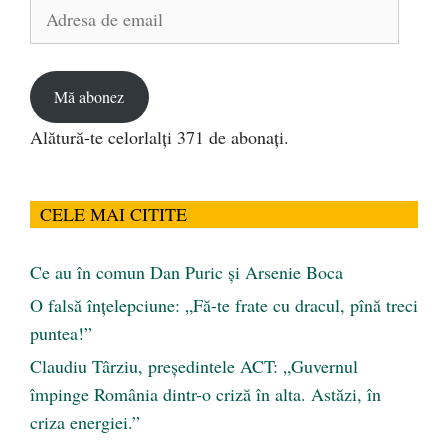
Adresa
de
email
Mă abonez
Alătură-te celorlalți 371 de abonați.
CELE MAI CITITE
Ce au în comun Dan Puric şi Arsenie Boca
O falsă înțelepciune: „Fă-te frate cu dracul, pînă treci
puntea!”
Claudiu Târziu, președintele ACT: „Guvernul
împinge România dintr-o criză în alta. Astăzi, în
criza energiei.”