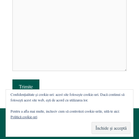
Trimite
Confidențialitate și cookie-uri: acest site folosește cookie-uri. Dacă continui să
folosești acest site web, ești de acord cu utilizarea lor.
Pentru a afla mai multe, inclusiv cum să controlezi cookie-urile, uită-te aici:
Politică cookie-uri
© 2002-2026 · Asociația ROST
Web hosting şi dezvoltare Wordpress:
Casa de WEB