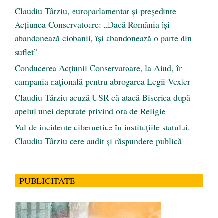
Claudiu Târziu, europarlamentar și președinte
Acțiunea Conservatoare: „Dacă România își
abandonează ciobanii, își abandonează o parte din
suflet”
Conducerea Acțiunii Conservatoare, la Aiud, în
campania națională pentru abrogarea Legii Vexler
Claudiu Târziu acuză USR că atacă Biserica după
apelul unei deputate privind ora de Religie
Val de incidente cibernetice în instituțiile statului.
Claudiu Târziu cere audit și răspundere publică
PUBLICITATE