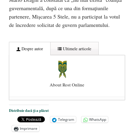
guvernamentală, după ce una din formaţiunile
partenere, Mişcarea 5 Stele, nu a participat la votul
de încredere solicitat de guvern parlamentului.
Despre autor
Ultimele articole
About Rost Online
Dezvăluiri cutremurătoare despre
Distribuie dacă ți-a plăcut
președintele Ucrainei, Volodymyr
Telegram
WhatsApp
Zelensky
- 13 mai 2026
Imprimare
Statul care servește Națiunea
- 21 aprilie