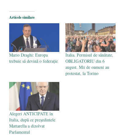
2026
Legea Vexler produce efecte. Bustul
Articole similare
poetului Octavian Goga, înlăturat din Iași
- 16 aprilie 2026
Mario Draghi: Europa
Italia. Permisul de sănătate,
trebuie să devină o federație
OBLIGATORIU din 6
august. Mii de oameni au
protestat, la Torino
Alegeri ANTICIPATE în
Italia, după ce președintele
Mattarella a dizolvat
Parlamentul