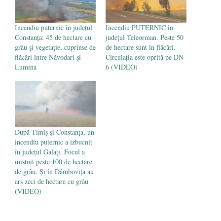
Incendiu puternic în județul
Incendiu PUTERNIC în
Constanţa: 45 de hectare cu
județul Teleorman. Peste 50
grâu şi vegetaţie, cuprinse de
de hectare sunt în flăcări.
flăcări între Năvodari şi
Circulația este oprită pe DN
Lumina
6 (VIDEO)
După Timiș și Constanța, un
incendiu puternic a izbucnit
în județul Galați. Focul a
mistuit peste 100 de hectare
de grâu. Și în Dâmbovița au
ars zeci de hectare cu grâu
(VIDEO)