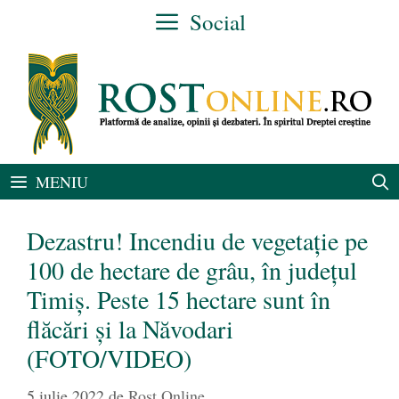
Sari
Social
la
conținut
MENIU
Dezastru! Incendiu de vegetație pe
100 de hectare de grâu, în județul
Timiș. Peste 15 hectare sunt în
flăcări și la Năvodari
(FOTO/VIDEO)
5 iulie 2022
de
Rost Online