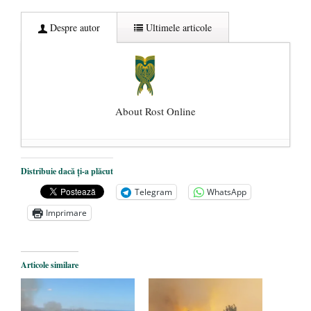
Despre autor
Ultimele articole
About Rost Online
Dezvăluiri cutremurătoare despre
Distribuie dacă ți-a plăcut
președintele Ucrainei, Volodymyr
Telegram
WhatsApp
Zelensky
- 13 mai 2026
Imprimare
Statul care servește Națiunea
- 21 aprilie
2026
Legea Vexler produce efecte. Bustul
Articole similare
poetului Octavian Goga, înlăturat din Iași
- 16 aprilie 2026