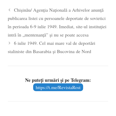
Chișinău/ Agenția Națională a Arhivelor anunță
publicarea listei cu persoanele deportate de sovietici
în perioada 6-9 iulie 1949. Imediat, site-ul instituției
intră în „mentenanță” și nu se poate accesa
6 iulie 1949. Cel mai mare val de deportări
staliniste din Basarabia și Bucovina de Nord
Ne puteți urmări și pe Telegram:
https://t.me/RevistaRost