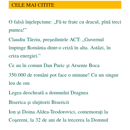
CELE MAI CITITE
O falsă înțelepciune: „Fă-te frate cu dracul, pînă treci
puntea!”
Claudiu Târziu, președintele ACT: „Guvernul
împinge România dintr-o criză în alta. Astăzi, în
criza energiei.”
Ce au în comun Dan Puric şi Arsenie Boca
350.000 de români pot face o minune! Cu un singur
leu de om
Legea deocheată a domnului Dragnea
Biserica și slujitorii Bisericii
Ion și Doina Aldea-Teodorovici, comemorați la
Coșereni, la 32 de ani de la trecerea la Domnul