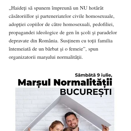
„Haideți să spunem împreună un NU hotărât
căsătoriillor și parteneriatelor civile homosexuale,
adopției copiilor de către homosexuali, pedofiliei,
propagandei ideologice de gen în școli și paradelor
depravate din România. Susținem cu toții familia
întemeiată de un bărbat și o femeie”, spun
organizatorii marșului normalității.