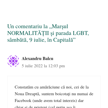
Un comentariu la „Marșul
NORMALITĂȚII și parada LGBT,
sâmbătă, 9 iulie, în Capitală”
Alexandru Balcu
5 iulie 2022 la 12:03 pm
Constatăm cu amărăciune că noi, cei de la
Noua Dreaptă, suntem boicotați nu numai de
Facebook (unde avem total interzis) dar
chiar și de prieteni (cel puțin așa îi