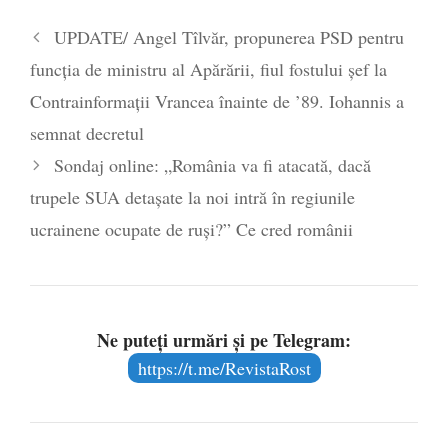
UPDATE/ Angel Tîlvăr, propunerea PSD pentru
funcţia de ministru al Apărării, fiul fostului șef la
Contrainformații Vrancea înainte de ’89. Iohannis a
semnat decretul
Sondaj online: „România va fi atacată, dacă
trupele SUA detașate la noi intră în regiunile
ucrainene ocupate de ruși?” Ce cred românii
Ne puteți urmări și pe Telegram:
https://t.me/RevistaRost