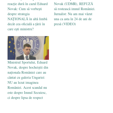
reacție dură în cazul Eduard
Novak (UDMR), REFUZĂ
Novak: Cum să vorbești
să rostească imnul României.
despre strategia
Jurnalist: Nu am mai văzut
NAȚIONALĂ în altă limbă
una ca asta în 24 de ani de
decât cea oficială a țării în
presă (VIDEO)
care ești ministru?
Ministrul Sportului, Eduard
Novak, despre hocheiștii din
naționala României care au
cântat cu galeria Ungariei:
NU au lezat imaginea
României. Acest scandal nu
este despre Imnul Secuiesc,
ci despre lipsa de respect