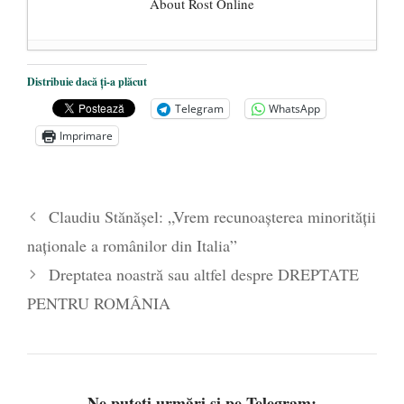
About Rost Online
Dezvăluiri cutremurătoare despre
Distribuie dacă ți-a plăcut
președintele Ucrainei, Volodymyr
Telegram
WhatsApp
Zelensky
- 13 mai 2026
Imprimare
Statul care servește Națiunea
- 21 aprilie
2026
Legea Vexler produce efecte. Bustul
Claudiu Stănășel: „Vrem recunoașterea minorității
poetului Octavian Goga, înlăturat din Iași
naționale a românilor din Italia”
- 16 aprilie 2026
Dreptatea noastră sau altfel despre DREPTATE
PENTRU ROMÂNIA
Ne puteți urmări și pe Telegram: