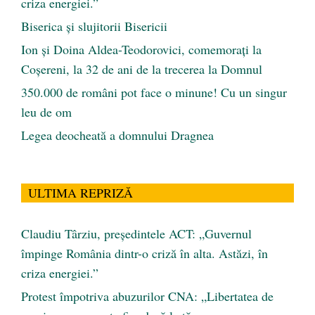
criza energiei.”
Biserica și slujitorii Bisericii
Ion și Doina Aldea-Teodorovici, comemorați la
Coșereni, la 32 de ani de la trecerea la Domnul
350.000 de români pot face o minune! Cu un singur
leu de om
Legea deocheată a domnului Dragnea
ULTIMA REPRIZĂ
Claudiu Târziu, președintele ACT: „Guvernul
împinge România dintr-o criză în alta. Astăzi, în
criza energiei.”
Protest împotriva abuzurilor CNA: „Libertatea de