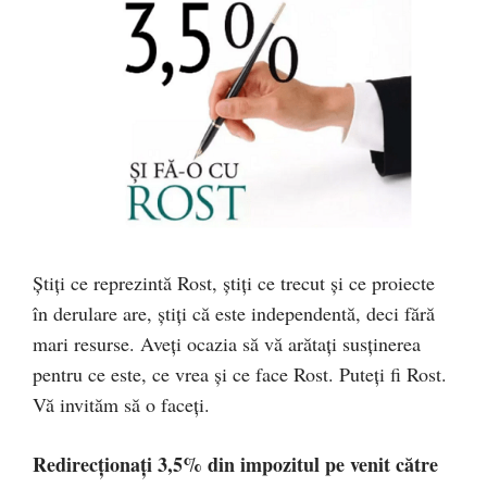
Știți ce reprezintă Rost, știți ce trecut și ce proiecte
în derulare are, știți că este independentă, deci fără
mari resurse. Aveți ocazia să vă arătați susținerea
pentru ce este, ce vrea și ce face Rost. Puteți fi Rost.
Vă invităm să o faceți.
Redirecţionați 3,5% din impozitul pe venit către