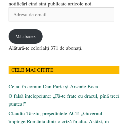
notificări cînd sînt publicate articole noi.
Adresa
de
email
Mă abonez
Alătură-te celorlalți 371 de abonați.
CELE MAI CITITE
Ce au în comun Dan Puric şi Arsenie Boca
O falsă înțelepciune: „Fă-te frate cu dracul, pînă treci
puntea!”
Claudiu Târziu, președintele ACT: „Guvernul
împinge România dintr-o criză în alta. Astăzi, în