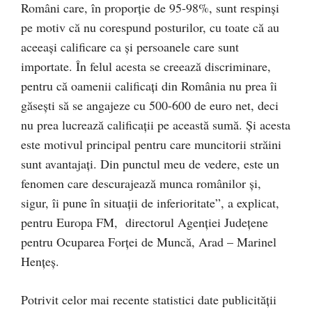
Români care, în proporție de 95-98%, sunt respinși
pe motiv că nu corespund posturilor, cu toate că au
aceeași calificare ca și persoanele care sunt
importate. În felul acesta se creează discriminare,
pentru că oamenii calificați din România nu prea îi
găsești să se angajeze cu 500-600 de euro net, deci
nu prea lucrează calificații pe această sumă. Și acesta
este motivul principal pentru care muncitorii străini
sunt avantajați. Din punctul meu de vedere, este un
fenomen care descurajează munca românilor și,
sigur, îi pune în situații de inferioritate”, a explicat,
pentru Europa FM, directorul Agenției Județene
pentru Ocuparea Forței de Muncă, Arad – Marinel
Hențeș.
Potrivit celor mai recente statistici date publicității