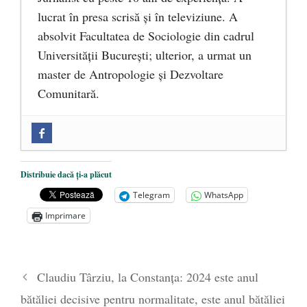
lucrat în presa scrisă și în televiziune. A
absolvit Facultatea de Sociologie din cadrul
Universității București; ulterior, a urmat un
master de Antropologie și Dezvoltare
Comunitară.
Zilele Culturii și Spiritualității la
Mănăstirea „Sfânta Ana” Rohia. Părintele
Nicolae Steinhardt, comemorat la 102 ani
Distribuie dacă ți-a plăcut
de la naștere
- 29 iulie 2024
Telegram
WhatsApp
„Carnea cultivată” în laborator, tot mai
Imprimare
aproape de autorizare pentru
comercializare în UE
- 28 iulie 2024
Părintele mărturisitor Constantin
Claudiu Târziu, la Constanța: 2024 este anul
Voicescu, pomenit, duminică, la
bătăliei decisive pentru normalitate, este anul bătăliei