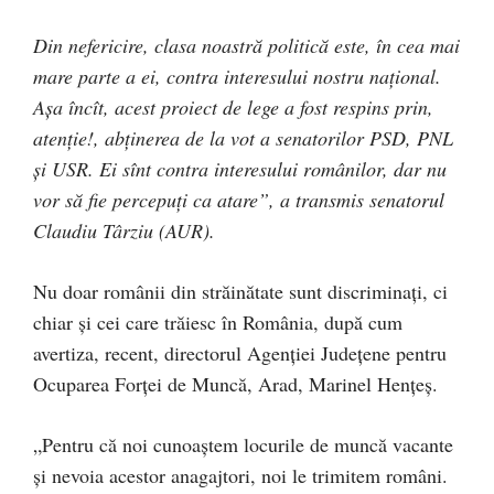
Din nefericire, clasa noastră politică este, în cea mai
mare parte a ei, contra interesului nostru național.
Așa încît, acest proiect de lege a fost respins prin,
atenție!, abținerea de la vot a senatorilor PSD, PNL
și USR. Ei sînt contra interesului românilor, dar nu
vor să fie percepuți ca atare”, a transmis senatorul
Claudiu Târziu (AUR).
Nu doar românii din străinătate sunt discriminați, ci
chiar și cei care trăiesc în România, după cum
avertiza, recent, directorul Agenției Județene pentru
Ocuparea Forței de Muncă, Arad, Marinel Hențeș.
„Pentru că noi cunoaștem locurile de muncă vacante
și nevoia acestor anagajtori, noi le trimitem români.