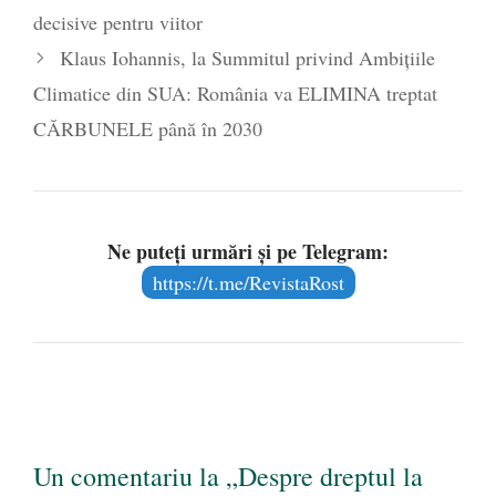
Mănăstirea Cernica
- 27 iulie 2024
decisive pentru viitor
Klaus Iohannis, la Summitul privind Ambițiile
Climatice din SUA: România va ELIMINA treptat
CĂRBUNELE până în 2030
Ne puteți urmări și pe Telegram:
https://t.me/RevistaRost
Un comentariu la „Despre dreptul la