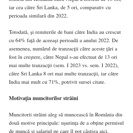
iar cea către Sri Lanka, de 5 ori, comparativ cu
perioada similară din 2022.
Totodată, și remiterile de bani către India au crescut
cu 64% față de aceeași perioadă a anului 2022. De
asemenea, numărul de tranzacții către aceste țări a
fost în creștere, către Nepal s-au efectuat de 13 ori
mai multe tranzacții (sem. I 2023 vs. sem. I 2022),
către Sri Lanka 8 ori mai multe tranzacții, iar către
India mai mult cu 71%, potrivit sursei citate.
Motivația muncitorilor străini
Muncitorii străini aleg să muncească în România din
două motive principale: ușurința de a obține permisul
de muncă și salariul pe care îl pot câștiga aici.