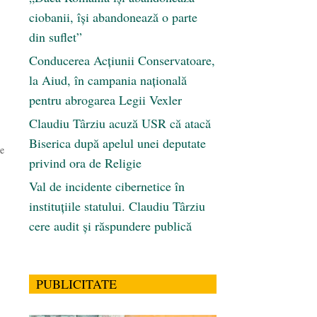
ciobanii, își abandonează o parte
din suflet”
Conducerea Acțiunii Conservatoare,
la Aiud, în campania națională
pentru abrogarea Legii Vexler
Claudiu Târziu acuză USR că atacă
Biserica după apelul unei deputate
ne
privind ora de Religie
Val de incidente cibernetice în
instituțiile statului. Claudiu Târziu
i
cere audit și răspundere publică
să
PUBLICITATE