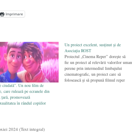
președintele Ucrainei, Volodymyr Zelensky
- 13 mai 2026
aprilie 2026
Imprimare
l poetului Octavian Goga, înlăturat din Iași
- 16 aprilie 2026
Un proiect excelent, susţinut şi de
Asociaţia ROST
Proiectul „Cinema Reper” doreşte să
fie un proiect al relevării valorilor uma
perene prin intermediul limbajului
cinematografic, un proiect care să
folosească şi să propună filmul reper
 ciudată”. Un nou film de
(filmul cu valoare artistică şi valoare
e, care rulează pe ecranele din
morală) ca pe un mijloc al descoperirii ş
a țară, promovează
al transformării de sine; care să ne ajute 
ualitatea în rândul copiilor
răspundem la marile întrebări…
xiei 2024 (Text integral)