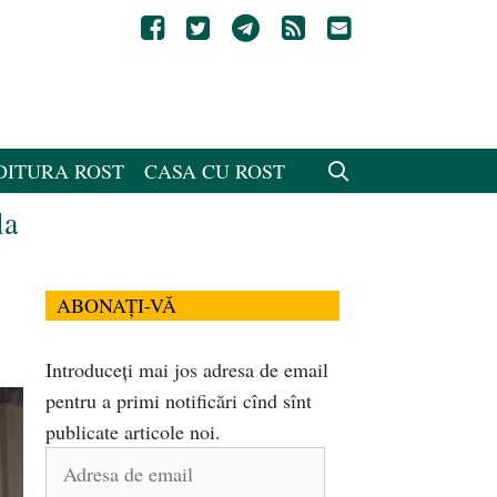
DITURA ROST
CASA CU ROST
la
ABONAȚI-VĂ
Introduceți mai jos adresa de email
pentru a primi notificări cînd sînt
publicate articole noi.
Adresa
de