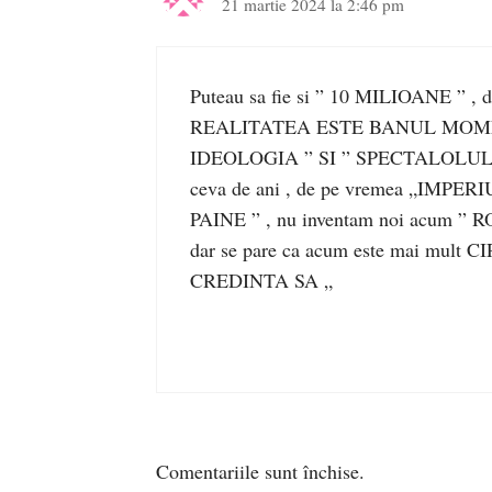
21 martie 2024 la 2:46 pm
Puteau sa fie si ” 10 MILIOANE ” , dac
REALITATEA ESTE BANUL MOMENTU
IDEOLOGIA ” SI ” SPECTALOLUL ” 
ceva de ani , de pe vremea „IMPERI
PAINE ” , nu inventam noi acum ” RO
dar se pare ca acum este mai mult C
CREDINTA SA „
Comentariile sunt închise.