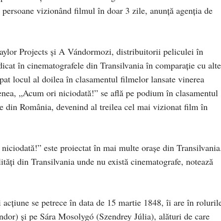
e persoane vizionând filmul în doar 3 zile, anunță agenția de
ylor Projects şi A Vándormozi, distribuitorii peliculei în
icat în cinematografele din Transilvania în comparaţie cu alte
pat locul al doilea în clasamentul filmelor lansate vinerea
enea, „Acum ori niciodată!” se află pe podium în clasamentul
le din România, devenind al treilea cel mai vizionat film în
iciodată!” este proiectat în mai multe oraşe din Transilvania
calităţi din Transilvania unde nu există cinematografe, notează
 acţiune se petrece în data de 15 martie 1848, îi are în roluril
ndor) şi pe Sára Mosolygó (Szendrey Júlia), alături de care