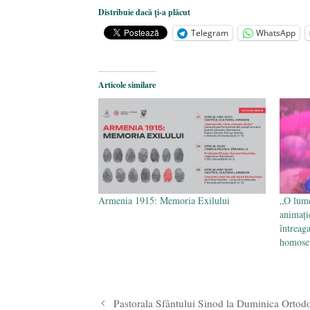
Dezvăluiri cutremurătoare despre 
Distribuie dacă ți-a plăcut
Statul care servește Națiunea
- 21 
Telegram
WhatsApp
Legea Vexler produce efecte. Bustu
Articole similare
Armenia 1915: Memoria Exilului
„O lume
animați
întreag
homosex
Pastorala Sfântului Sinod la Duminica Ortodo