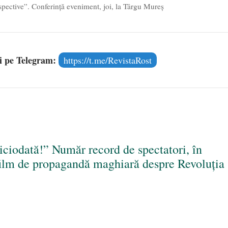
rspective”. Conferință eveniment, joi, la Târgu Mureș
și pe Telegram:
https://t.me/RevistaRost
ciodată!” Număr record de spectatori, în
 film de propagandă maghiară despre Revoluția