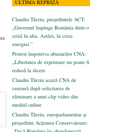
ULTIMA REPRIZĂ
Claudiu Târziu, președintele ACT:
„Guvernul împinge România dintr-o
criză în alta. Astăzi, în criza
tre
energiei.”
Protest împotriva abuzurilor CNA:
„Libertatea de exprimare nu poate fi
redusă la tăcere
Claudiu Târziu acuză CNA de
cenzură după solicitarea de
eliminare a unui clip video din
mediul online
Claudiu Târziu, europarlamentar și
președinte Acțiunea Conservatoare:
„Dacă România își abandonează