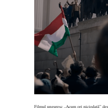
Filmul unguresc „Acum ori niciodată” desp