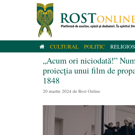
Sari
la
conținut
CULTURAL
POLITIC
RELIGIOS
„Acum ori niciodată!” Număr
proiecția unui film de pro
1848
20 martie 2024
de
Rost Online