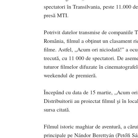
spectatori în Transilvania, peste 11.000 d
presă MTI.
Potrivit datelor transmise de companiile Ta
România, filmul a obţinut un clasament rid
filme. Astfel, „Acum ori niciodată!” a ocu
trecută, cu 11 000 de spectatori. De asem
tuturor filmelor difuzate în cinematografe
weekendul de premieră.
Începând cu data de 15 martie, „Acum ori n
Distribuitorii au proiectat filmul şi în lo
sursa citată.
Filmul istoric maghiar de aventură, a cărui
principale pe Nándor Berettyán (Petőfi Sá