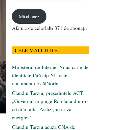
email
Mă abonez
Alătură-te celorlalți 371 de abonați.
CELE MAI CITITE
Ministerul de Interne: Noua carte de
identitate fără cip NU este
document de călătorie
Claudiu Târziu, președintele ACT:
„Guvernul împinge România dintr-o
criză în alta. Astăzi, în criza
energiei.”
Claudiu Târziu acuză CNA de