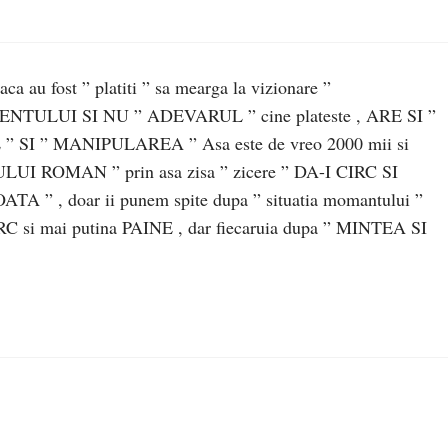
a au fost ” platiti ” sa mearga la vizionare ”
LUI SI NU ” ADEVARUL ” cine plateste , ARE SI ”
SI ” MANIPULAREA ” Asa este de vreo 2000 mii si
ULUI ROMAN ” prin asa zisa ” zicere ” DA-I CIRC SI
ATA ” , doar ii punem spite dupa ” situatia momantului ”
IRC si mai putina PAINE , dar fiecaruia dupa ” MINTEA SI