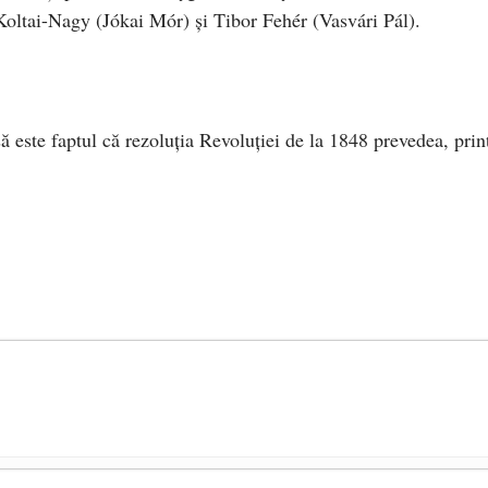
 Koltai-Nagy (Jókai Mór) şi Tibor Fehér (Vasvári Pál).
este faptul că rezoluția Revoluției de la 1848 prevedea, prin