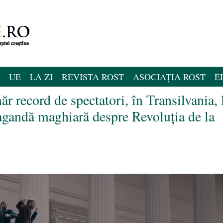
UE
LA ZI
REVISTA ROST
ASOCIAȚIA ROST
E
 record de spectatori, în Transilvania, 
pagandă maghiară despre Revoluția de la