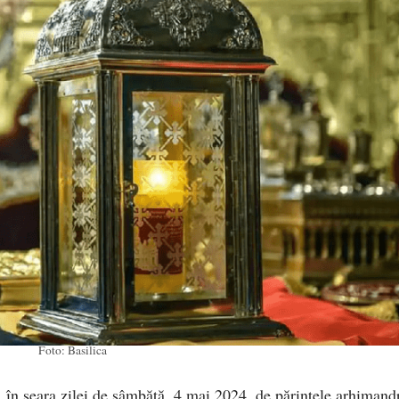
Foto: Basilica
 în seara zilei de sâmbătă, 4 mai 2024, de părintele arhimandr