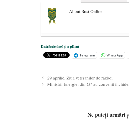
About Rost Online
Dezvăluiri cutremurătoare despre 
Distribuie dacă ți-a plăcut
Statul care servește Națiunea
- 21 
Telegram
WhatsApp
Legea Vexler produce efecte. Bustu
29 aprilie. Ziua veteranilor de război
Miniştrii Energiei din G7 au convenit închider
Ne puteți urmări 