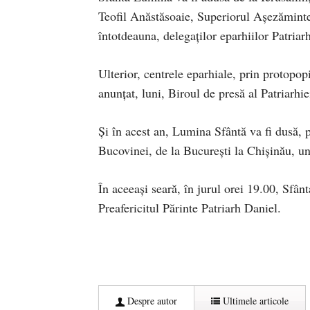
Teofil Anăstăsoaie, Superiorul Așezămintelo
întotdeauna, delegaţilor eparhiilor Patria
Ulterior, centrele eparhiale, prin protopop
anunțat, luni, Biroul de presă al Patriarh
Și în acest an, Lumina Sfântă va fi dusă, 
Bucovinei, de la București la Chișinău, un
În aceeași seară, în jurul orei 19.00, Sfân
Preafericitul Părinte Patriarh Daniel.
Despre autor
Ultimele articole