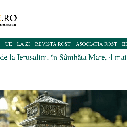
UE
LA ZI
REVISTA ROST
ASOCIAȚIA ROST
E
de la Ierusalim, în Sâmbăta Mare, 4 mai