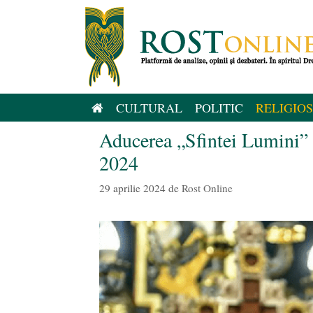
Sari
la
conținut
CULTURAL
POLITIC
RELIGIOS
Aducerea „Sfintei Lumini” 
2024
29 aprilie 2024
de
Rost Online