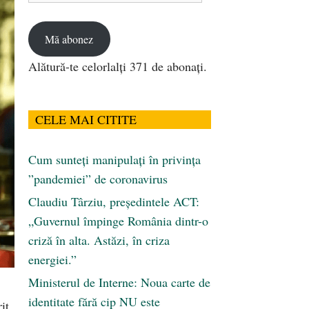
email
Mă abonez
Alătură-te celorlalți 371 de abonați.
CELE MAI CITITE
Cum sunteți manipulați în privința
”pandemiei” de coronavirus
Claudiu Târziu, președintele ACT:
„Guvernul împinge România dintr-o
criză în alta. Astăzi, în criza
energiei.”
Ministerul de Interne: Noua carte de
identitate fără cip NU este
it