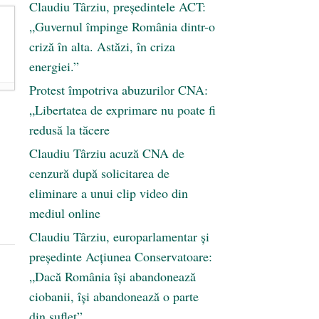
Claudiu Târziu, președintele ACT:
„Guvernul împinge România dintr-o
criză în alta. Astăzi, în criza
energiei.”
Protest împotriva abuzurilor CNA:
„Libertatea de exprimare nu poate fi
redusă la tăcere
Claudiu Târziu acuză CNA de
cenzură după solicitarea de
eliminare a unui clip video din
mediul online
Claudiu Târziu, europarlamentar și
președinte Acțiunea Conservatoare:
„Dacă România își abandonează
ciobanii, își abandonează o parte
din suflet”