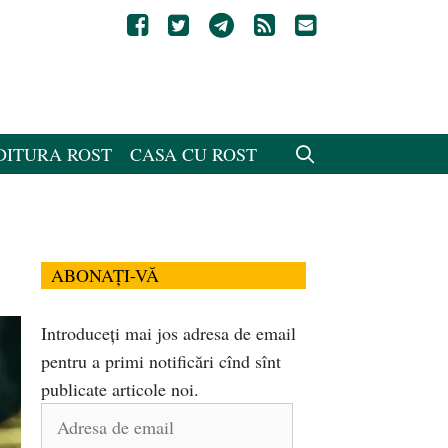
DITURA ROST
CASA CU ROST
ABONAȚI-VĂ
Introduceți mai jos adresa de email
pentru a primi notificări cînd sînt
publicate articole noi.
Adresa
de