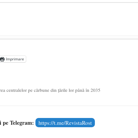
președintele Ucrainei, Volodymyr Zelensky
- 13 mai 2026
aprilie 2026
Imprimare
l poetului Octavian Goga, înlăturat din Iași
- 16 aprilie 2026
ea centralelor pe cărbune din ţările lor până în 2035
și pe Telegram:
https://t.me/RevistaRost