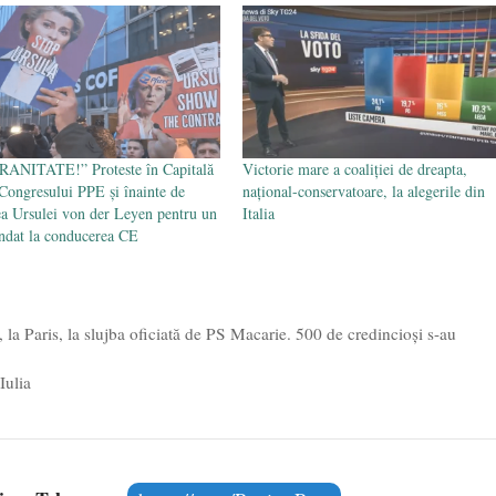
ANITATE!” Proteste în Capitală
Victorie mare a coaliției de dreapta,
 Congresului PPE și înainte de
național-conservatoare, la alegerile din
ea Ursulei von der Leyen pentru un
Italia
ndat la conducerea CE
la Paris, la slujba oficiată de PS Macarie. 500 de credincioși s-au
Iulia