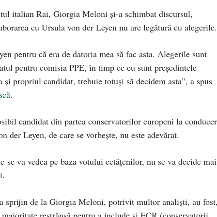
stul italian Rai, Giorgia Meloni și-a schimbat discursul,
aborarea cu Ursula von der Leyen nu are legătură cu alegerile.
en pentru că era de datoria mea să fac asta. Alegerile sunt
atul pentru comisia PPE, în timp ce eu sunt președintele
 și propriul candidat, trebuie totuși să decidem asta”, a spus
scă
.
sibil candidat din partea conservatorilor europeni la conduce
on der Leyen, de care se vorbește, nu este adevărat.
e se va vedea pe baza votului cetățenilor, nu se va decide mai
i.
 sprijin de la Giorgia Meloni, potrivit multor analiști, au fost
o majoritate restrânsă pentru a include și ECR (conservatorii