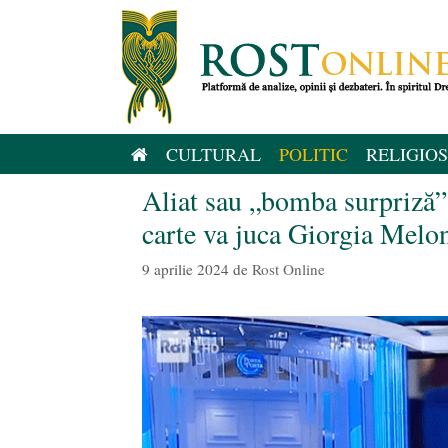
Sari
la
conținut
CULTURAL
POLITIC
RELIGIOS
Aliat sau „bomba surpriză”
carte va juca Giorgia Melon
9 aprilie 2024
de
Rost Online