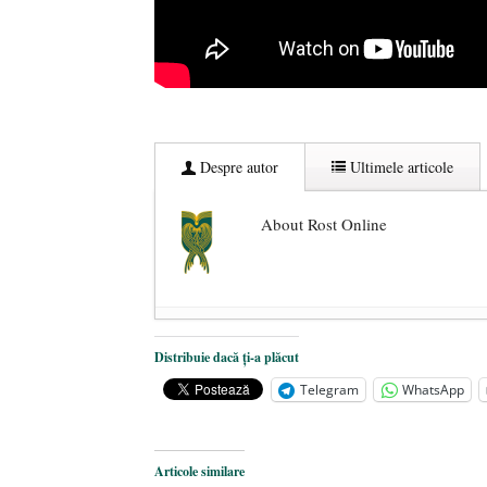
Despre autor
Ultimele articole
About Rost Online
Dezvăluiri cutremurătoare despre 
Distribuie dacă ți-a plăcut
Statul care servește Națiunea
- 21 
Telegram
WhatsApp
Legea Vexler produce efecte. Bustu
Articole similare