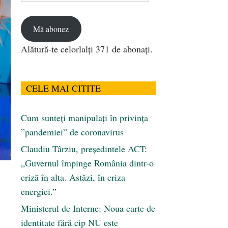
email
Mă abonez
Alătură-te celorlalți 371 de abonați.
CELE MAI CITITE
Cum sunteți manipulați în privința
”pandemiei” de coronavirus
Claudiu Târziu, președintele ACT:
„Guvernul împinge România dintr-o
criză în alta. Astăzi, în criza
energiei.”
Ministerul de Interne: Noua carte de
identitate fără cip NU este