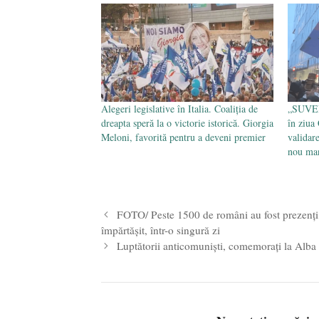
Alegeri legislative în Italia. Coaliția de
„SUVER
dreapta speră la o victorie istorică. Giorgia
în ziua
Meloni, favorită pentru a deveni premier
validar
nou ma
FOTO/ Peste 1500 de români au fost prezenți, 
împărtășit, într-o singură zi
Luptătorii anticomuniști, comemorați la Alba 