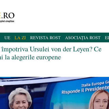
UE
LA ZI
REVISTA ROST
ASOCIAȚIA ROST
E
 împotriva Ursulei von der Leyen? Ce
i la alegerile europene