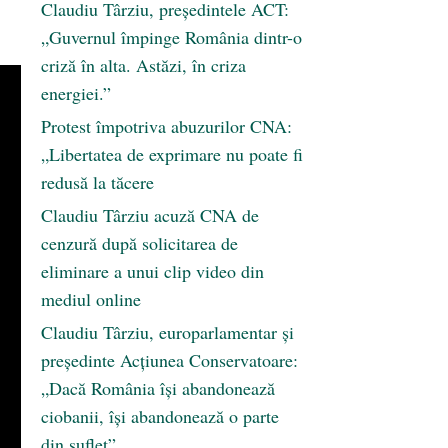
Claudiu Târziu, președintele ACT:
„Guvernul împinge România dintr-o
criză în alta. Astăzi, în criza
energiei.”
Protest împotriva abuzurilor CNA:
„Libertatea de exprimare nu poate fi
redusă la tăcere
Claudiu Târziu acuză CNA de
cenzură după solicitarea de
eliminare a unui clip video din
mediul online
Claudiu Târziu, europarlamentar și
președinte Acțiunea Conservatoare:
„Dacă România își abandonează
ciobanii, își abandonează o parte
din suflet”