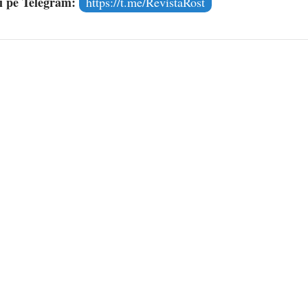
și pe Telegram:
https://t.me/RevistaRost