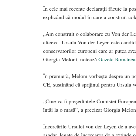
În cele mai recente declarații făcute la po
explicând că modul în care a construit col
„Am construit o colaborare cu Von der Ley
altceva. Ursula Von der Leyen este candid
conservatorilor europeni care ar putea avea
Giorgia Meloni, notează
Gazeta Românea
În premieră, Meloni vorbește despre un po
CE, susținând că sprijinul pentru Ursula v
„Cine va fi președintele Comisiei Europen
întâi la o masă”, a precizat Giorgia Melon
Încercările Ursulei von der Leyen de a avea
așadar, legate de încercarea de a extinde 