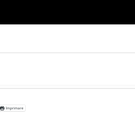
președintele Ucrainei, Volodymyr Zelensky
- 13 mai 2026
aprilie 2026
Imprimare
l poetului Octavian Goga, înlăturat din Iași
- 16 aprilie 2026