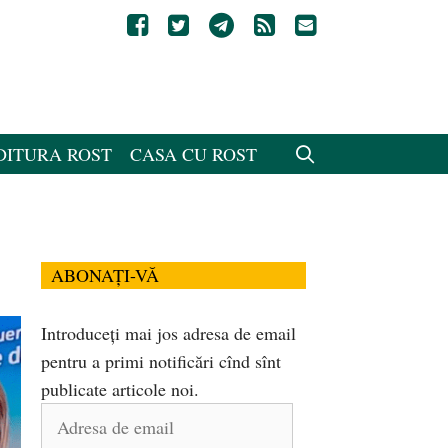
DITURA ROST
CASA CU ROST
ABONAȚI-VĂ
Introduceți mai jos adresa de email
pentru a primi notificări cînd sînt
publicate articole noi.
Adresa
de