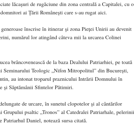
ciate lăcașuri de rugăciune din zona centrală a Capitalei, cu o
domnitori ai Țării Românești care s‑au rugat aici.
 generoase înscrise în itinerar și zona Pieței Unirii au devenit
rini, numărul lor atingând câteva mii la urcarea Colinei
cea brâncovenească de la baza Dealului Patriarhiei, pe toată
ui Seminarului Teologic „Nifon Mitropolitul” din București,
ntin, au intonat troparul praznicului Intrării Domnului în
e și Săptămânii Sfintelor Pătimiri.
lungate de urcare, în sunetul clopotelor și al cântărilor
i Grupului psaltic „Tronos” al Catedralei Patriarhale, pelerinii
de Patriarhul Daniel, notează sursa citată.