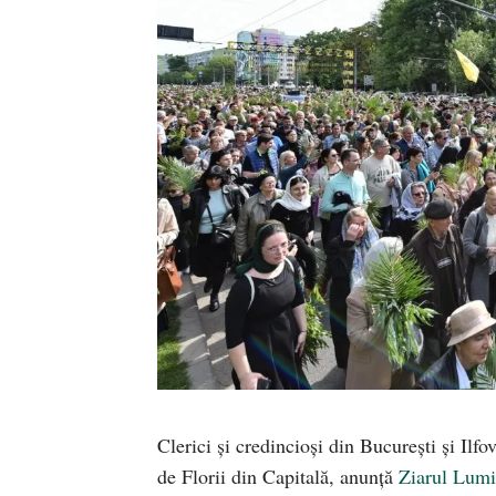
Clerici și credincioși din București și Ilfo
de Florii din Capitală, anunță
Ziarul Lum