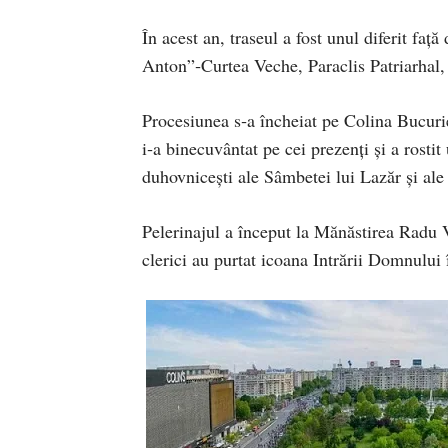
În acest an, traseul a fost unul diferit față
Anton”‑Curtea Veche, Paraclis Patriarhal, 
Procesiunea s‑a încheiat pe Colina Bucurie
i‑a binecuvântat pe cei prezenți și a rostit
duhovnicești ale Sâmbetei lui Lazăr și ale 
Pelerinajul a început la Mănăstirea Radu V
clerici au purtat icoana Intrării Domnului 