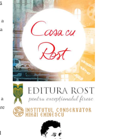
ă
 a
ea
 a
ere
l