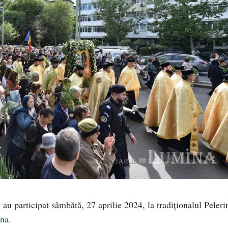
v au participat sâmbătă, 27 aprilie 2024, la tradiționalul Peleri
ina
.