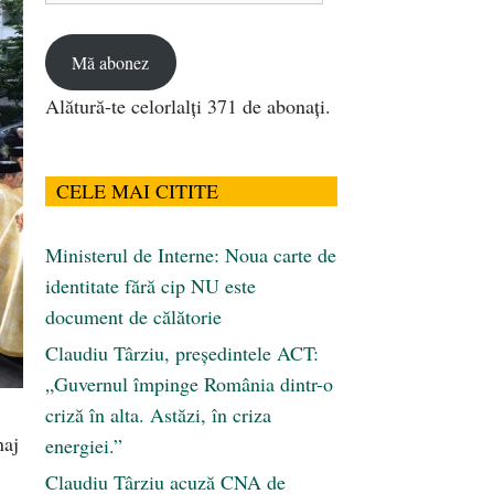
email
Mă abonez
Alătură-te celorlalți 371 de abonați.
CELE MAI CITITE
Ministerul de Interne: Noua carte de
identitate fără cip NU este
document de călătorie
Claudiu Târziu, președintele ACT:
„Guvernul împinge România dintr-o
criză în alta. Astăzi, în criza
naj
energiei.”
Claudiu Târziu acuză CNA de