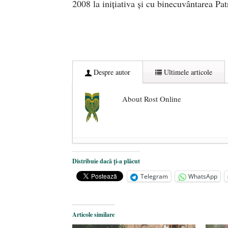
2008 la inițiativa și cu binecuvântarea Pat
Despre autor
Ultimele articole
About Rost Online
Dezvăluiri cutremurătoare despre 
Distribuie dacă ți-a plăcut
Statul care servește Națiunea
- 21 
Telegram
WhatsApp
Legea Vexler produce efecte. Bustu
Articole similare