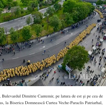
Bulevardul Dimitrie Cantemir, pe latura de est și pe cea de
pas, la Biserica Domnească Curtea Veche‑Paraclis Patriarhal,