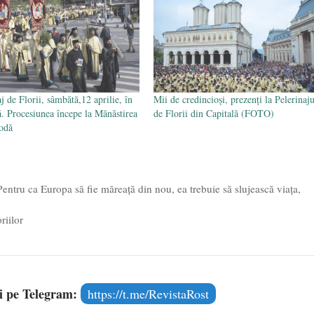
j de Florii, sâmbătă,12 aprilie, în
Mii de credincioși, prezenți la Pelerinaju
ă. Procesiunea începe la Mănăstirea
de Florii din Capitală (FOTO)
odă
ntru ca Europa să fie măreață din nou, ea trebuie să slujească viața,
riilor
și pe Telegram:
https://t.me/RevistaRost