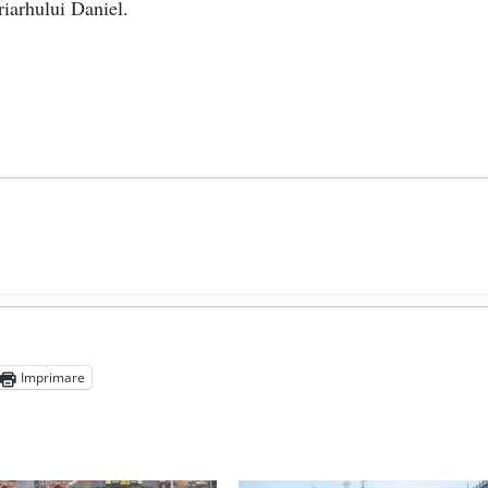
riarhului Daniel.
președintele Ucrainei, Volodymyr Zelensky
- 13 mai 2026
aprilie 2026
Imprimare
l poetului Octavian Goga, înlăturat din Iași
- 16 aprilie 2026