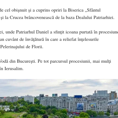
 de cel obișnuit și a cuprins opriri la Biserica „Sfântul
și la Crucea brâncovenească de la baza Dealului Patriarhiei.
i, unde Patriarhul Daniel a sfințit icoana purtată în procesiun
 un cuvânt de învățătură în care a reliefat înțelesurile
Pelerinajului de Florii.
odă din București. Pe tot parcursul procesiunii, mai mulți
în Ierusalim.