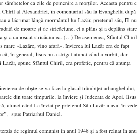
or sâmbetelor ca zile de pomenire a morților. Aceasta pentru c
tul Chiril al Alexandriei, în comentariul său la Evanghelia după
sau a lăcrimat lângă mormântul lui Lazăr, prietenul său, El nu
radată de moarte și de stricăciune, ci a plâns și a deplâns star
ea și a cunoscut stricăciunea. (…) De asemenea, Sfântul Chiril
as mare «Lazăre, vino afară», învierea lui Lazăr era de fapt
u că, în general, Iisus nu a strigat atunci când a vorbit, dar
i Lazăr, spune Sfântul Chiril, era profetic, pentru că anunța
vierea de obște se va face la glasul trâmbiței arhanghelului,
rele din toate timpurile, la înviere și Judecata de Apoi. Iisus
că, atunci când l‑a înviat pe prietenul Său Lazăr a avut în ved
ilor”, spus Patriarhul Daniel.
nterzis de regimul comunist în anul 1948 și a fost reluat în anu