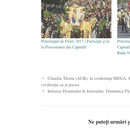
Pelerinajul de Florii 2017 | Participă şi tu
Pelerina
la Procesiunea din Capitală!
Capital
Radu V
Claudiu Târziu (AUR), la conferința MEGA: Pe
civilizația sa și pacea
Intrarea Domnului în Ierusalim. Duminica Flo
Ne puteți urmări 