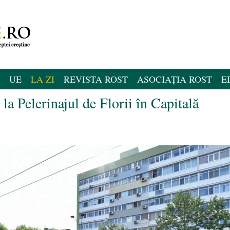
UE
LA ZI
REVISTA ROST
ASOCIAȚIA ROST
E
 la Pelerinajul de Florii în Capitală