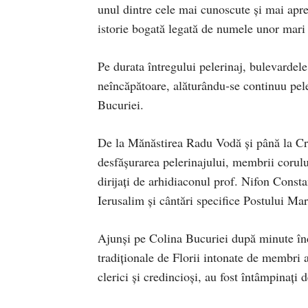
unul dintre cele mai cunoscute și mai apre
istorie bogată legată de numele unor mari 
Pe durata întregului pelerinaj, bulevardele
neîncăpătoare, alăturându‑se continuu pele
Bucuriei.
De la Mănăstirea Radu Vodă și până la Cru
desfășurarea pelerinajului, membrii corul
dirijați de arhidiaconul prof. Nifon Consta
Ierusalim și cântări specifice Postului Mar
Ajunși pe Colina Bucuriei după minute înde
tradiționale de Florii intonate de membri a
clerici și credincioși, au fost întâmpinați 