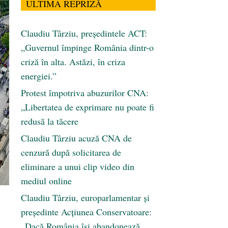
ULTIMA REPRIZĂ
Claudiu Târziu, președintele ACT:
„Guvernul împinge România dintr-o
criză în alta. Astăzi, în criza
energiei.”
Protest împotriva abuzurilor CNA:
„Libertatea de exprimare nu poate fi
redusă la tăcere
Claudiu Târziu acuză CNA de
cenzură după solicitarea de
eliminare a unui clip video din
mediul online
Claudiu Târziu, europarlamentar și
președinte Acțiunea Conservatoare:
„Dacă România își abandonează