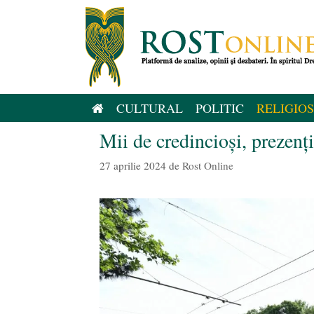
Sari
la
conținut
CULTURAL
POLITIC
RELIGIOS
Mii de credincioși, prezenți
27 aprilie 2024
de
Rost Online