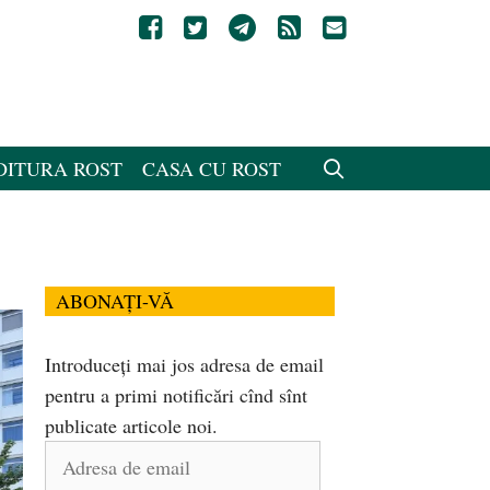
DITURA ROST
CASA CU ROST
ABONAȚI-VĂ
Introduceți mai jos adresa de email
pentru a primi notificări cînd sînt
publicate articole noi.
Adresa
de