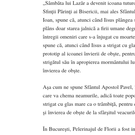
„Sâmbăta lui Lazăr a devenit icoana tutur
Sfinții Părinți ai Bisericii, mai ales Sfân
Ioan, spune că, atunci când Iisus plângea 
plâns doar starea jalnică a firii umane deg
întregii omeniri care s‑a înjugat cu moart
spune că, atunci când Iisus a strigat cu gl
prototip al icoanei învierii de obște, pentr
strigătul său în apropierea mormântului lu
învierea de obște.
Așa cum ne spune Sfântul Apostol Pavel, în
care va chema neamurile, adică toate popoa
strigat cu glas mare ca o trâmbiță, pentru 
și învierea de obște de la sfârșitul veacur
În București, Pelerinajul de Florii a fost i